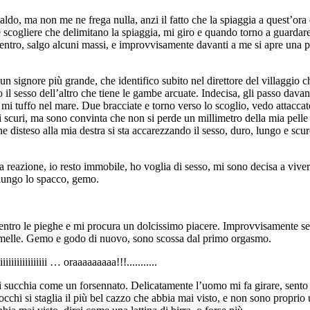
ldo, ma non me ne frega nulla, anzi il fatto che la spiaggia a quest’ora
e scogliere che delimitano la spiaggia, mi giro e quando torno a guardare
dentro, salgo alcuni massi, e improvvisamente davanti a me si apre una 
un signore più grande, che identifico subito nel direttore del villaggio 
sesso dell’altro che tiene le gambe arcuate. Indecisa, gli passo davanti
i tuffo nel mare. Due bracciate e torno verso lo scoglio, vedo attaccato 
i scuri, ma sono convinta che non si perde un millimetro della mia pelle 
 disteso alla mia destra si sta accarezzando il sesso, duro, lungo e scu
 reazione, io resto immobile, ho voglia di sesso, mi sono decisa a viver
 lungo lo spacco, gemo.
 dentro le pieghe e mi procura un dolcissimo piacere. Improvvisamente se
ammelle. Gemo e godo di nuovo, sono scossa dal primo orgasmo.
iiiiiii … oraaaaaaaaa!!!...........
 succhia come un forsennato. Delicatamente l’uomo mi fa girare, sento i
cchi si staglia il più bel cazzo che abbia mai visto, e non sono proprio 