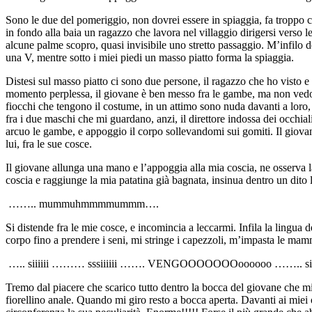
Sono le due del pomeriggio, non dovrei essere in spiaggia, fa troppo ca
in fondo alla baia un ragazzo che lavora nel villaggio dirigersi verso l
alcune palme scopro, quasi invisibile uno stretto passaggio. M’infilo 
una V, mentre sotto i miei piedi un masso piatto forma la spiaggia.
Distesi sul masso piatto ci sono due persone, il ragazzo che ho visto e 
momento perplessa, il giovane è ben messo fra le gambe, ma non vedo il 
fiocchi che tengono il costume, in un attimo sono nuda davanti a loro, m
fra i due maschi che mi guardano, anzi, il direttore indossa dei occhial
arcuo le gambe, e appoggio il corpo sollevandomi sui gomiti. Il giovane
lui, fra le sue cosce.
Il giovane allunga una mano e l’appoggia alla mia coscia, ne osserva la
coscia e raggiunge la mia patatina già bagnata, insinua dentro un dito
…….. mummuhmmmmummm….
Si distende fra le mie cosce, e incomincia a leccarmi. Infila la lingua
corpo fino a prendere i seni, mi stringe i capezzoli, m’impasta le m
….. siiiiii ……… sssiiiiii ……. VENGOOOOOOOoooooo …….. siiiiiiiiiii
Tremo dal piacere che scarico tutto dentro la bocca del giovane che mi
fiorellino anale. Quando mi giro resto a bocca aperta. Davanti ai miei o