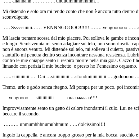
….. ahahhahh ………….. uhuuummmmmmm…
Mi distendo e solo ora mi rendo conto che non è ancora tutto dentro 
sconvolgente.
…. Ssssssiiiiiii…… VENNNGOOOO!!!!!! ……..vengoooooo ……siiii
Mi lascia tremare scossa dal mio piacere. Poi solleva le gambe e incom
e luogo. Semisvenuta mi sento adagiare sul telo, non sono riuscita capi
non è ancora venuto. Mi distende sul telo, mi solleva il culetto, passi
stantuffo mi penetra dentro senza incontrare nessuna resistenza. Lubrif
contro le mie chiappe sento il respiro morire nella mia gola. Cazzo l’
limando con perizia il mio buchetto, e presto ho l’ennesimo orgasmo.
….. siiiiiiiiiiii …. Dai …siiiiiiiiiiiii …sfondmiiiiiiiiiiiii ….godooooo ….s
Tremo, urlo e godo senza ritegno. Mi pompa per un poco, poi incomincia
…vengoooo ….siiiiiiiiiiiii ……. oraaaaaaaaa!!!!...
Improvvisamente sento un getto di calore inondarmi il culo. Lui ne schiz
beccare il secondo.
……… unmumhhhnumuhhmum ….. dolcissimo!!!!
Ingoio la cappella, è ancora troppo grosso per la mia bocca, succhio e