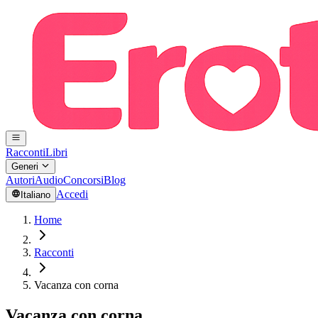
Racconti
Libri
Generi
Autori
Audio
Concorsi
Blog
Accedi
Italiano
Home
Racconti
Vacanza con corna
Vacanza con corna