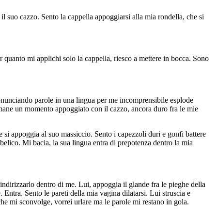
 il suo cazzo. Sento la cappella appoggiarsi alla mia rondella, che si
er quanto mi applichi solo la cappella, riesco a mettere in bocca. Sono
pronunciando parole in una lingua per me incomprensibile esplode
Rimane un momento appoggiato con il cazzo, ancora duro fra le mie
le si appoggia al suo massiccio. Sento i capezzoli duri e gonfi battere
belico. Mi bacia, la sua lingua entra di prepotenza dentro la mia
indirizzarlo dentro di me. Lui, appoggia il glande fra le pieghe della
ntra. Sento le pareti della mia vagina dilatarsi. Lui struscia e
he mi sconvolge, vorrei urlare ma le parole mi restano in gola.