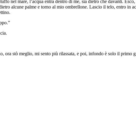
tuffo nel mare, l’acqua entra dentro di me, sia dietro che davanti. Esco
 dietro alcune palme e torno al mio ombrellone. Lascio il telo, entro in 
ttino.
oppo.”
cia.
 ora stò meglio, mi sento più rilassata, e poi, infondo è solo il primo 