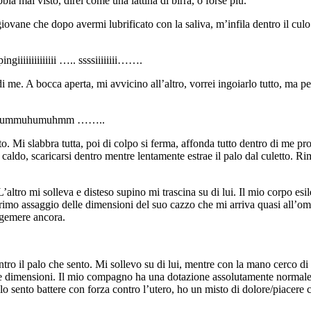
bia mai visto, direi come una lattina di birra, o forse più.
iovane che dopo avermi lubrificato con la saliva, m’infila dentro il culo
iiiiiiiiiiii ….. ssssiiiiiiii…….
i me. A bocca aperta, mi avvicino all’altro, vorrei ingoiarlo tutto, ma p
mummuhumuhmm ……..
o. Mi slabbra tutta, poi di colpo si ferma, affonda tutto dentro di me 
caldo, scaricarsi dentro mentre lentamente estrae il palo dal culetto. 
’altro mi solleva e disteso supino mi trascina su di lui. Il mio corpo esi
primo assaggio delle dimensioni del suo cazzo che mi arriva quasi all’om
a gemere ancora.
ntro il palo che sento. Mi sollevo su di lui, mentre con la mano cerco di 
te dimensioni. Il mio compagno ha una dotazione assolutamente normale. E
sento battere con forza contro l’utero, ho un misto di dolore/piacere c