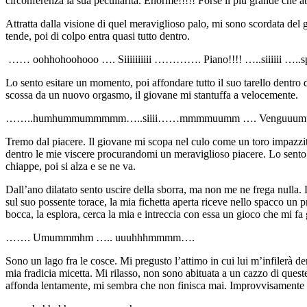
circonferenza la sua peculiarità. Enorme!!!!! Forse il più grande che ab
Attratta dalla visione di quel meraviglioso palo, mi sono scordata del g
tende, poi di colpo entra quasi tutto dentro.
…… oohhohoohooo …. Siiiiiiiiii …………. Piano!!!! …..siiiiii …..spingii
Lo sento esitare un momento, poi affondare tutto il suo tarello dentro d
scossa da un nuovo orgasmo, il giovane mi stantuffa a velocemente.
……..humhummummmmm…..siiii……mmmmuumm …. Venguuu
Tremo dal piacere. Il giovane mi scopa nel culo come un toro impazzit
dentro le mie viscere procurandomi un meraviglioso piacere. Lo sento 
chiappe, poi si alza e se ne va.
Dall’ano dilatato sento uscire della sborra, ma non me ne frega nulla. L
sul suo possente torace, la mia fichetta aperta riceve nello spacco un 
bocca, la esplora, cerca la mia e intreccia con essa un gioco che mi f
……. Umummmhm ….. uuuhhhmmmm….
Sono un lago fra le cosce. Mi pregusto l’attimo in cui lui m’infilerà de
mia fradicia micetta. Mi rilasso, non sono abituata a un cazzo di ques
affonda lentamente, mi sembra che non finisca mai. Improvvisamente lo 