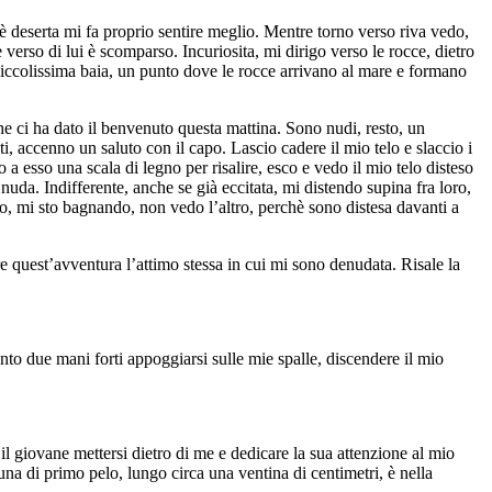
 è deserta mi fa proprio sentire meglio. Mentre torno verso riva vedo,
 verso di lui è scomparso. Incuriosita, mi dirigo verso le rocce, dietro
piccolissima baia, un punto dove le rocce arrivano al mare e formano
che ci ha dato il benvenuto questa mattina. Sono nudi, resto, un
, accenno un saluto con il capo. Lascio cadere il mio telo e slaccio i
a esso una scala di legno per risalire, esco e vedo il mio telo disteso
nuda. Indifferente, anche se già eccitata, mi distendo supina fra loro,
ro, mi sto bagnando, non vedo l’altro, perchè sono distesa davanti a
e quest’avventura l’attimo stessa in cui mi sono denudata. Risale la
nto due mani forti appoggiarsi sulle mie spalle, discendere il mio
l giovane mettersi dietro di me e dedicare la sua attenzione al mio
una di primo pelo, lungo circa una ventina di centimetri, è nella