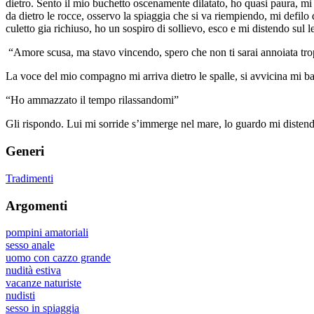
dietro. Sento il mio buchetto oscenamente dilatato, ho quasi paura, mi 
da dietro le rocce, osservo la spiaggia che si va riempiendo, mi defilo
culetto gia richiuso, ho un sospiro di sollievo, esco e mi distendo sul le
“Amore scusa, ma stavo vincendo, spero che non ti sarai annoiata tr
La voce del mio compagno mi arriva dietro le spalle, si avvicina mi ba
“Ho ammazzato il tempo rilassandomi”
Gli rispondo. Lui mi sorride s’immerge nel mare, lo guardo mi distendo,
Generi
Tradimenti
Argomenti
pompini amatoriali
sesso anale
uomo con cazzo grande
nudità estiva
vacanze naturiste
nudisti
sesso in spiaggia