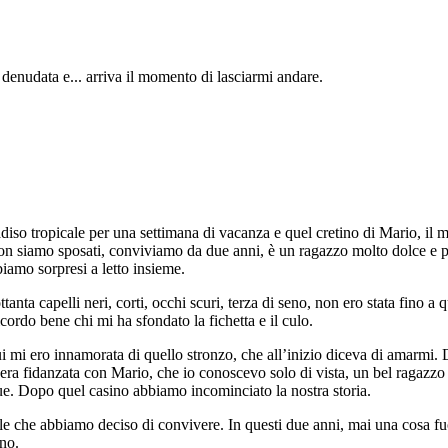
 denudata e... arriva il momento di lasciarmi andare.
diso tropicale per una settimana di vacanza e quel cretino di Mario, il 
. Non siamo sposati, conviviamo da due anni, è un ragazzo molto dolce e
bbiamo sorpresi a letto insieme.
anta capelli neri, corti, occhi scuri, terza di seno, non ero stata fino 
ordo bene chi mi ha sfondato la fichetta e il culo.
cui mi ero innamorata di quello stronzo, che all’inizio diceva di amarmi
a era fidanzata con Mario, che io conoscevo solo di vista, un bel ragaz
due. Dopo quel casino abbiamo incominciato la nostra storia.
e che abbiamo deciso di convivere. In questi due anni, mai una cosa fuo
gno.