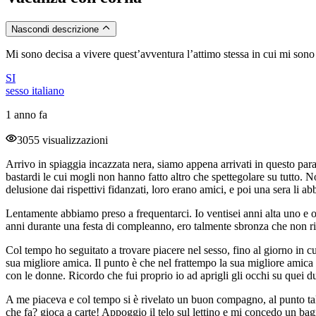
Nascondi descrizione
Mi sono decisa a vivere quest’avventura l’attimo stessa in cui mi sono
SI
sesso italiano
1 anno fa
3055 visualizzazioni
Arrivo in spiaggia incazzata nera, siamo appena arrivati in questo para
bastardi le cui mogli non hanno fatto altro che spettegolare su tutto
delusione dai rispettivi fidanzati, loro erano amici, e poi una sera li a
Lentamente abbiamo preso a frequentarci. Io ventisei anni alta uno e ott
anni durante una festa di compleanno, ero talmente sbronza che non ric
Col tempo ho seguitato a trovare piacere nel sesso, fino al giorno in 
sua migliore amica. Il punto è che nel frattempo la sua migliore amic
con le donne. Ricordo che fui proprio io ad aprigli gli occhi su quei 
A me piaceva e col tempo si è rivelato un buon compagno, al punto tal
che fa? gioca a carte! Appoggio il telo sul lettino e mi concedo un ba