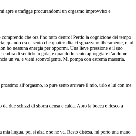
e mi apre e trafigge procurandomi un orgasmo improvviso e
 e comprendo che ora l’ho tutto dentro! Perdo la cognizione del tempo
cia, quando esce, sento che quattro dita ci sguazzano liberamente, e lui
e non ho nessuna energia per oppormi. Una lieve pressione e il suo
Mi sembra di sentirlo in gola, e quando lo sento appoggiare l’addome
mincia un va, e vieni sconvolgente. Mi pompa con estrema maestria,
rossimo all’orgasmo, io pure sento arrivare il mio, urlo e lui con me.
to da due schizzi di sborra densa e calda. Apro la bocca e riesco a
 mia lingua, poi si alza e se ne va. Resto distesa, mi porto una mano