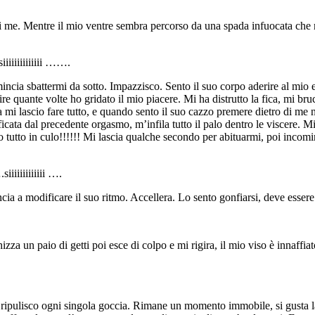
di me. Mentre il mio ventre sembra percorso da una spada infuocata ch
iiiiiiiiii …….
incia sbattermi da sotto. Impazzisco. Sento il suo corpo aderire al mio
re quante volte ho gridato il mio piacere. Mi ha distrutto la fica, mi bru
va mi lascio fare tutto, e quando sento il suo cazzo premere dietro di m
icata dal precedente orgasmo, m’infila tutto il palo dentro le viscere. 
ho tutto in culo!!!!!! Mi lascia qualche secondo per abituarmi, poi inco
iiiiiiiiiiiii ….
 a modificare il suo ritmo. Accellera. Lo sento gonfiarsi, deve essere p
za un paio di getti poi esce di colpo e mi rigira, il mio viso è innaffia
 ripulisco ogni singola goccia. Rimane un momento immobile, si gusta la