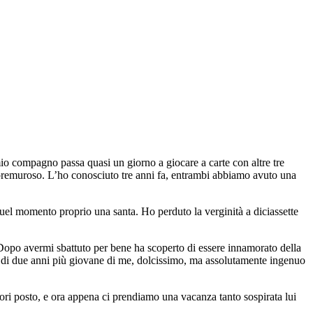
mio compagno passa quasi un giorno a giocare a carte con altre tre
 premuroso. L’ho conosciuto tre anni fa, entrambi abbiamo avuto una
a quel momento proprio una santa. Ho perduto la verginità a diciassette
. Dopo avermi sbattuto per bene ha scoperto di essere innamorato della
zo di due anni più giovane di me, dolcissimo, ma assolutamente ingenuo
ri posto, e ora appena ci prendiamo una vacanza tanto sospirata lui