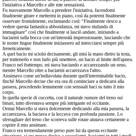
l'iniziativa a Marcello e alle mie sensazioni.
Fu nuovamente Marcello a prendere l'iniziativa, facendomi
finalmente girare e mettermi in piano, così da potermi finalmente
osservare frontalmente, esclamando così: “Finalmente riesco a
vedere questa fantastica abbondanza, mi stavo stufando di
immaginare” così che finalmente si lasciò andare, iniziando a
baciarmi sulla bocca con un'intensità impressionante, lasciando che
le nostre lingue finalmente iniziassero ad intrecciarsi sempre più
freneticamente.
A quel bacio mi sciolsi decisamente, gli misi la mano dietro la testa,
per trattenerlo e non farlo più smetttere, un bacio al limite dell'apnea.
Franco nel frattempo, mi stava baciando e accarezzando un seno,
mentre Marcello oltre a baciarmi accarezzava l'altro.
Ansimavo come un'indiavolata durante quell'interminabile bacio,
finchè Marcello decise che era ora di cominciare a dedicarsi alla
passera, procedendo lentamente con sensuali baci su tutto il mio
corpo.
In quella specie di cuccetta, con il naturale rumore del treno sui
binari, tutto diventava sempre più intrigante ed eccitante.
Ormai Marcello si stava dolcemente dedicando alla mia passera, la
accarezzava, la baciava e la leccava con profonda passione. Lo
sferragliare del treno che scorreva sulle rotaie aiutava certamente a
coprire il mio ansimare.
Franco era tremendamente preso pure lui da questa eccitante
situazione, si era messo deciso a coccolarmi, baciarmi in tutti i modi