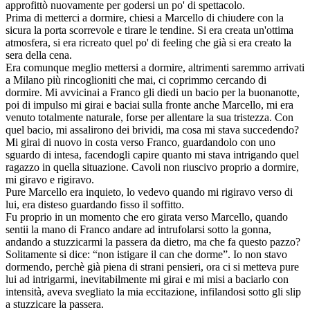
approfittò nuovamente per godersi un po' di spettacolo.
Prima di metterci a dormire, chiesi a Marcello di chiudere con la
sicura la porta scorrevole e tirare le tendine. Si era creata un'ottima
atmosfera, si era ricreato quel po' di feeling che già si era creato la
sera della cena.
Era comunque meglio mettersi a dormire, altrimenti saremmo arrivati
a Milano più rincoglioniti che mai, ci coprimmo cercando di
dormire. Mi avvicinai a Franco gli diedi un bacio per la buonanotte,
poi di impulso mi girai e baciai sulla fronte anche Marcello, mi era
venuto totalmente naturale, forse per allentare la sua tristezza. Con
quel bacio, mi assalirono dei brividi, ma cosa mi stava succedendo?
Mi girai di nuovo in costa verso Franco, guardandolo con uno
sguardo di intesa, facendogli capire quanto mi stava intrigando quel
ragazzo in quella situazione. Cavoli non riuscivo proprio a dormire,
mi giravo e rigiravo.
Pure Marcello era inquieto, lo vedevo quando mi rigiravo verso di
lui, era disteso guardando fisso il soffitto.
Fu proprio in un momento che ero girata verso Marcello, quando
sentii la mano di Franco andare ad intrufolarsi sotto la gonna,
andando a stuzzicarmi la passera da dietro, ma che fa questo pazzo?
Solitamente si dice: “non istigare il can che dorme”. Io non stavo
dormendo, perchè già piena di strani pensieri, ora ci si metteva pure
lui ad intrigarmi, inevitabilmente mi girai e mi misi a baciarlo con
intensità, aveva svegliato la mia eccitazione, infilandosi sotto gli slip
a stuzzicare la passera.