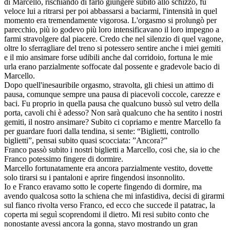
di Marcello, rischiando di farlo giungere subito allo schizzo, fu
veloce lui a ritrarsi per poi abbassarsi a baciarmi, l'intensità in quel
momento era tremendamente vigorosa. L'orgasmo si prolungò per
parecchio, più io godevo più loro intensificavano il loro impegno a
farmi stravolgere dal piacere. Credo che nel silenzio di quel vagone,
oltre lo sferragliare del treno si potessero sentire anche i miei gemiti
e il mio ansimare forse udibili anche dal corridoio, fortuna le mie
urla erano parzialmente soffocate dal possente e gradevole bacio di
Marcello.
Dopo quell'inesauribile orgasmo, stravolta, gli chiesi un attimo di
pausa, comunque sempre una pausa di piacevoli coccole, carezze e
baci. Fu proprio in quella pausa che qualcuno bussò sul vetro della
porta, cavoli chi è adesso? Non sarà qualcuno che ha sentito i nostri
gemiti, il nostro ansimare? Subito ci copriamo e mentre Marcello fa
per guardare fuori dalla tendina, si sente: “Biglietti, controllo
biglietti”, pensai subito quasi scocciata: ”Ancora?”
Franco passò subito i nostri biglietti a Marcello, cosi che, sia io che
Franco potessimo fingere di dormire.
Marcello fortunatamente era ancora parzialmente vestito, dovette
solo tirarsi su i pantaloni e aprire fingendosi insonnolito.
Io e Franco eravamo sotto le coperte fingendo di dormire, ma
avendo qualcosa sotto la schiena che mi infastidiva, decisi di girarmi
sul fianco rivolta verso Franco, ed ecco che succede il patatrac, la
coperta mi seguì scoprendomi il dietro. Mi resi subito conto che
nonostante avessi ancora la gonna, stavo mostrando un gran