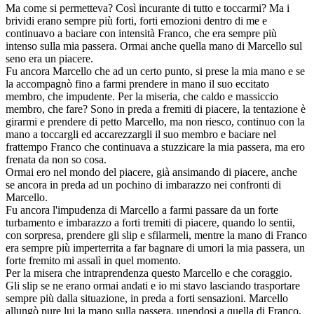
Ma come si permetteva? Così incurante di tutto e toccarmi? Ma i
brividi erano sempre più forti, forti emozioni dentro di me e
continuavo a baciare con intensità Franco, che era sempre più
intenso sulla mia passera. Ormai anche quella mano di Marcello sul
seno era un piacere.
Fu ancora Marcello che ad un certo punto, si prese la mia mano e se
la accompagnò fino a farmi prendere in mano il suo eccitato
membro, che impudente. Per la miseria, che caldo e massiccio
membro, che fare? Sono in preda a fremiti di piacere, la tentazione è
girarmi e prendere di petto Marcello, ma non riesco, continuo con la
mano a toccargli ed accarezzargli il suo membro e baciare nel
frattempo Franco che continuava a stuzzicare la mia passera, ma ero
frenata da non so cosa.
Ormai ero nel mondo del piacere, già ansimando di piacere, anche
se ancora in preda ad un pochino di imbarazzo nei confronti di
Marcello.
Fu ancora l'impudenza di Marcello a farmi passare da un forte
turbamento e imbarazzo a forti tremiti di piacere, quando lo sentii,
con sorpresa, prendere gli slip e sfilarmeli, mentre la mano di Franco
era sempre più imperterrita a far bagnare di umori la mia passera, un
forte fremito mi assalì in quel momento.
Per la misera che intraprendenza questo Marcello e che coraggio.
Gli slip se ne erano ormai andati e io mi stavo lasciando trasportare
sempre più dalla situazione, in preda a forti sensazioni. Marcello
allungò pure lui la mano sulla passera, unendosi a quella di Franco,