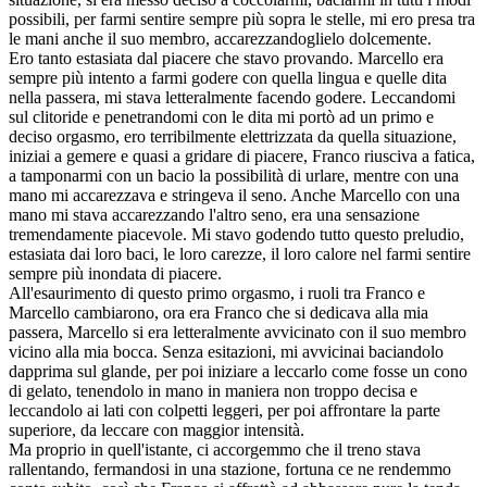
possibili, per farmi sentire sempre più sopra le stelle, mi ero presa tra
le mani anche il suo membro, accarezzandoglielo dolcemente.
Ero tanto estasiata dal piacere che stavo provando. Marcello era
sempre più intento a farmi godere con quella lingua e quelle dita
nella passera, mi stava letteralmente facendo godere. Leccandomi
sul clitoride e penetrandomi con le dita mi portò ad un primo e
deciso orgasmo, ero terribilmente elettrizzata da quella situazione,
iniziai a gemere e quasi a gridare di piacere, Franco riusciva a fatica,
a tamponarmi con un bacio la possibilità di urlare, mentre con una
mano mi accarezzava e stringeva il seno. Anche Marcello con una
mano mi stava accarezzando l'altro seno, era una sensazione
tremendamente piacevole. Mi stavo godendo tutto questo preludio,
estasiata dai loro baci, le loro carezze, il loro calore nel farmi sentire
sempre più inondata di piacere.
All'esaurimento di questo primo orgasmo, i ruoli tra Franco e
Marcello cambiarono, ora era Franco che si dedicava alla mia
passera, Marcello si era letteralmente avvicinato con il suo membro
vicino alla mia bocca. Senza esitazioni, mi avvicinai baciandolo
dapprima sul glande, per poi iniziare a leccarlo come fosse un cono
di gelato, tenendolo in mano in maniera non troppo decisa e
leccandolo ai lati con colpetti leggeri, per poi affrontare la parte
superiore, da leccare con maggior intensità.
Ma proprio in quell'istante, ci accorgemmo che il treno stava
rallentando, fermandosi in una stazione, fortuna ce ne rendemmo