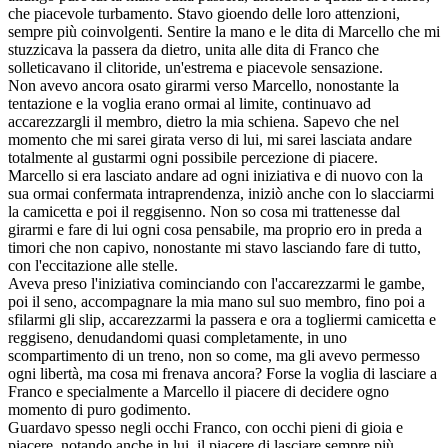
che piacevole turbamento. Stavo gioendo delle loro attenzioni,
sempre più coinvolgenti. Sentire la mano e le dita di Marcello che mi
stuzzicava la passera da dietro, unita alle dita di Franco che
solleticavano il clitoride, un'estrema e piacevole sensazione.
Non avevo ancora osato girarmi verso Marcello, nonostante la
tentazione e la voglia erano ormai al limite, continuavo ad
accarezzargli il membro, dietro la mia schiena. Sapevo che nel
momento che mi sarei girata verso di lui, mi sarei lasciata andare
totalmente al gustarmi ogni possibile percezione di piacere.
Marcello si era lasciato andare ad ogni iniziativa e di nuovo con la
sua ormai confermata intraprendenza, iniziò anche con lo slacciarmi
la camicetta e poi il reggisenno. Non so cosa mi trattenesse dal
girarmi e fare di lui ogni cosa pensabile, ma proprio ero in preda a
timori che non capivo, nonostante mi stavo lasciando fare di tutto,
con l'eccitazione alle stelle.
Aveva preso l'iniziativa cominciando con l'accarezzarmi le gambe,
poi il seno, accompagnare la mia mano sul suo membro, fino poi a
sfilarmi gli slip, accarezzarmi la passera e ora a togliermi camicetta e
reggiseno, denudandomi quasi completamente, in uno
scompartimento di un treno, non so come, ma gli avevo permesso
ogni libertà, ma cosa mi frenava ancora? Forse la voglia di lasciare a
Franco e specialmente a Marcello il piacere di decidere ogno
momento di puro godimento.
Guardavo spesso negli occhi Franco, con occhi pieni di gioia e
piacere, notando anche in lui, il piacere di lasciare sempre più