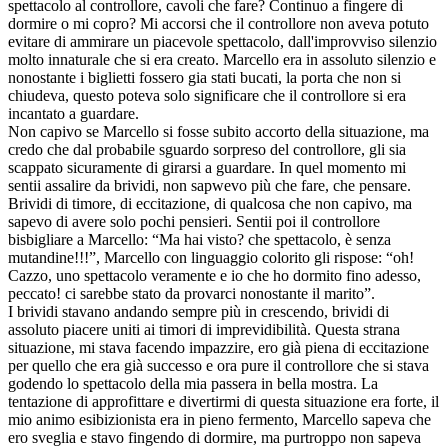
spettacolo al controllore, cavoli che fare? Continuo a fingere di
dormire o mi copro? Mi accorsi che il controllore non aveva potuto
evitare di ammirare un piacevole spettacolo, dall'improvviso silenzio
molto innaturale che si era creato. Marcello era in assoluto silenzio e
nonostante i biglietti fossero gia stati bucati, la porta che non si
chiudeva, questo poteva solo significare che il controllore si era
incantato a guardare.
Non capivo se Marcello si fosse subito accorto della situazione, ma
credo che dal probabile sguardo sorpreso del controllore, gli sia
scappato sicuramente di girarsi a guardare. In quel momento mi
sentii assalire da brividi, non sapwevo più che fare, che pensare.
Brividi di timore, di eccitazione, di qualcosa che non capivo, ma
sapevo di avere solo pochi pensieri. Sentii poi il controllore
bisbigliare a Marcello: “Ma hai visto? che spettacolo, è senza
mutandine!!!”, Marcello con linguaggio colorito gli rispose: “oh!
Cazzo, uno spettacolo veramente e io che ho dormito fino adesso,
peccato! ci sarebbe stato da provarci nonostante il marito”.
I brividi stavano andando sempre più in crescendo, brividi di
assoluto piacere uniti ai timori di imprevidibilità. Questa strana
situazione, mi stava facendo impazzire, ero già piena di eccitazione
per quello che era già successo e ora pure il controllore che si stava
godendo lo spettacolo della mia passera in bella mostra. La
tentazione di approfittare e divertirmi di questa situazione era forte, il
mio animo esibizionista era in pieno fermento, Marcello sapeva che
ero sveglia e stavo fingendo di dormire, ma purtroppo non sapeva