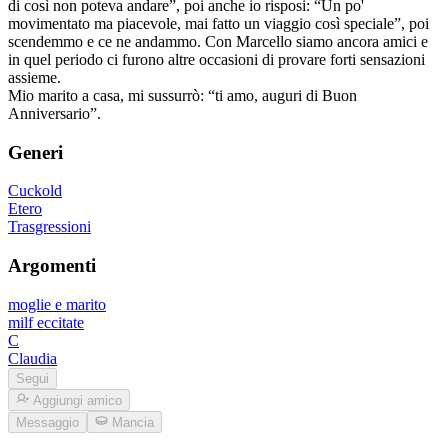
di così non poteva andare”, poi anche io risposi: “Un po'
movimentato ma piacevole, mai fatto un viaggio così speciale”, poi
scendemmo e ce ne andammo. Con Marcello siamo ancora amici e
in quel periodo ci furono altre occasioni di provare forti sensazioni
assieme.
Mio marito a casa, mi sussurrò: “ti amo, auguri di Buon
Anniversario”.
Generi
Cuckold
Etero
Trasgressioni
Argomenti
moglie e marito
milf eccitate
C
Claudia
Segui
Aggiungi amico
Messaggio
Mancia