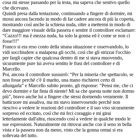
cosa mi stesse passando per la testa, ma sapeva che sentivo quello
che dicevano.
Quindi presa dalla tentazione, continuando a fingere di dormire, mi
mossi ancora facendo in modo di far cadere ancora di più la coperta,
mostrando così anche la schiena nuda, oltre a mettermi in modo di
dare maggiore visuale della passera e sentire il controllore esclamare:
“Cazzo!!! ma è mezza nuda, ha solo la gonna ed è come se non ci
fosse!!!”
Franco si era reso conto della strana situazione e osservandolo, lo
vidi socchiudere a malapena gli occhi, così che gli strizzai l'occhio
per fargli capire che qualcosa dentro di me si stava muovendo,
sicuramente pure lui aveva sentito le frasi del controllore e di
Marcello.
Poi, ancora il controllore sussurrò: “Per la miseria che spettacolo, se
non fosse perchè c'è il marito, una mano rischierei certo di
allungarla” e Marcello subito pronto, gli risponse: “Pensi me, che ci
devo dormire e far finta di niente! Mi sa che questa notte non dormo
più”, bravo anche lui a fingere che stessi dormendo veramente. Il
batticuore mi assaliva, ma mi stavo innervosendo perchè non
riescivo a vedere le reazioni del controllore e il suo viso sicuramente
sorpreso ed eccitato, così che mi feci coraggio e mi girai
letterlamente dall'altra, riuscendo così a vedere in qualche modo le
sue espressioni. Naturalmente mi ritrovai anche con il seno in bella
vista e la passera non da meno, visto che la gonna ormai si era
sollevata del tutto.