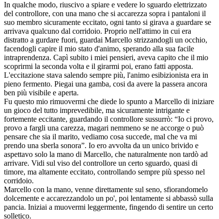
In qualche modo, riuscivo a spiare e vedere lo sguardo elettrizzato
del controllore, con una mano che si accarezza sopra i pantaloni il
suo membro sicuramente eccitato, ogni tanto si girava a guardare se
arrivava qualcuno dal corridoio. Proprio nell'attimo in cui era
distratto a gurdare fuori, guardai Marcello strizzandogli un occhio,
facendogli capire il mio stato d'animo, sperando alla sua facile
intraprendenza. Capì subito i miei pensieri, aveva capito che il mio
scoprirmi la seconda volta e il girarmi poi, erano fatti apposta.
L'eccitazione stava salendo sempre più, l'animo esibizionista era in
pieno fermento. Piegai una gamba, cosi da avere la passera ancora
ben più visibile e aperta.
Fu questo mio rimuovermi che diede lo spunto a Marcello di iniziare
un gioco del tutto imprevedibile, ma sicuramente intrigante e
fortemente eccitante, guardando il controllore sussurrò: “Io ci provo,
provo a fargli una carezza, magari nemmeno se ne accorge o può
pensare che sia il marito, vediamo cosa succede, mal che va mi
prendo una sberla sonora”. Io ero avvolta da un unico brivido e
aspettavo solo la mano di Marcello, che naturalmente non tardò ad
arrivare. Vidi sul viso del controllore un certo sguardo, quasi di
timore, ma altamente eccitato, controllando sempre più spesso nel
corridoio.
Marcello con la mano, venne direttamente sul seno, sfiorandomelo
dolcemente e accarezzandolo un po', poi lentamente si abbassò sulla
pancia. Iniziai a muovermi leggermente, fingendo di sentire un certo
solletico.