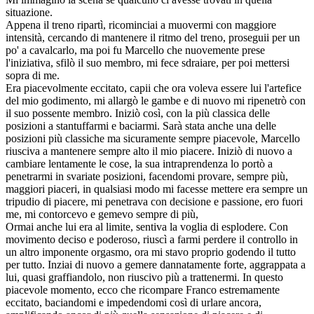
situazione.
Appena il treno ripartì, ricominciai a muovermi con maggiore
intensità, cercando di mantenere il ritmo del treno, proseguii per un
po' a cavalcarlo, ma poi fu Marcello che nuovemente prese
l'iniziativa, sfilò il suo membro, mi fece sdraiare, per poi mettersi
sopra di me.
Era piacevolmente eccitato, capii che ora voleva essere lui l'artefice
del mio godimento, mi allargò le gambe e di nuovo mi ripenetrò con
il suo possente membro. Iniziò così, con la più classica delle
posizioni a stantuffarmi e baciarmi. Sarà stata anche una delle
posizioni più classiche ma sicuramente sempre piacevole, Marcello
riusciva a mantenere sempre alto il mio piacere. Iniziò di nuovo a
cambiare lentamente le cose, la sua intraprendenza lo portò a
penetrarmi in svariate posizioni, facendomi provare, sempre più,
maggiori piaceri, in qualsiasi modo mi facesse mettere era sempre un
tripudio di piacere, mi penetrava con decisione e passione, ero fuori
me, mi contorcevo e gemevo sempre di più,
Ormai anche lui era al limite, sentiva la voglia di esplodere. Con
movimento deciso e poderoso, riuscì a farmi perdere il controllo in
un altro imponente orgasmo, ora mi stavo proprio godendo il tutto
per tutto. Inziai di nuovo a gemere dannatamente forte, aggrappata a
lui, quasi graffiandolo, non riuscivo più a trattenermi. In questo
piacevole momento, ecco che ricompare Franco estremamente
eccitato, baciandomi e impedendomi così di urlare ancora,