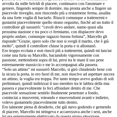
avvolta da mille brividi di piacere, continuavo con l'ansimare e
gemere, fingendo sempre di dormire, ma pronta anche a fingere un
piacevole risveglio, non riuscendo più a restarmene ferma, assalita
da una forte voglia di baciarlo. Riuscii comunque a trattenermi e
gustarmi piacevolmente quello strano orgasmo, finchè ad un tratto il
controllore gli sussurrò: “cavoli devo andare, siamo quasi alla
prossima stazione e tra poco ci fermiamo, con dispiacere devo
proprio andare, comunque ragazzo buona fortuna”, Marcello gli
risponde:”Grazie, spero solo che non si svegli il marito, che è già
molto”, quindi il controllore chiuse la porta e si allontanò.
Ero troppo eccitata e non riuscii più a trattenermi, quindi mi lanciai
come una furia su Marcello, baciandolo vigorosamente con
passione, mettendomi sopra di lui, presi tra le mani il suo pene
estremamente massiccio e me lo accompagnai alla passera.
“Solo un attimo” mi sussurrò Marcello, si girò chiudendo bene con
la sicura la porta, io ero fuori di me, non riuscivo ad aspettare ancora
un attimo, la voglia era troppa. Per tanto tempo avevo goduto di soli
preliminari, quindi indirizzai il suo membro tra le labbra della mia
passera e piacevolmente lo feci affondare dentro di me. Che
piacevole sensazione sentirlo finalmente penetrare a fondo,
cominciai a muovermi, roteando e muovendomi avanti e indietro,
volevo gustarmelo piacevolmente tutto dentro.
Ero talmente piena di desiderio, che già stavo godendo e gemendo
di piacere, Marcello mi stringeva e accarezzava anche i seni, anche
lui era estremamente elettrizzato da questa strana situazione.