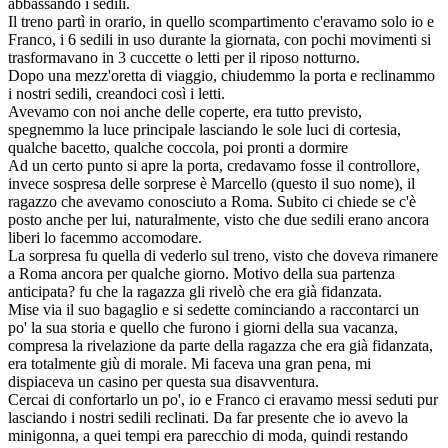
abbassando i sedili.
Il treno partì in orario, in quello scompartimento c'eravamo solo io e
Franco, i 6 sedili in uso durante la giornata, con pochi movimenti si
trasformavano in 3 cuccette o letti per il riposo notturno.
Dopo una mezz'oretta di viaggio, chiudemmo la porta e reclinammo
i nostri sedili, creandoci così i letti.
Avevamo con noi anche delle coperte, era tutto previsto,
spegnemmo la luce principale lasciando le sole luci di cortesia,
qualche bacetto, qualche coccola, poi pronti a dormire
Ad un certo punto si apre la porta, credavamo fosse il controllore,
invece sospresa delle sorprese è Marcello (questo il suo nome), il
ragazzo che avevamo conosciuto a Roma. Subito ci chiede se c'è
posto anche per lui, naturalmente, visto che due sedili erano ancora
liberi lo facemmo accomodare.
La sorpresa fu quella di vederlo sul treno, visto che doveva rimanere
a Roma ancora per qualche giorno. Motivo della sua partenza
anticipata? fu che la ragazza gli rivelò che era già fidanzata.
Mise via il suo bagaglio e si sedette cominciando a raccontarci un
po' la sua storia e quello che furono i giorni della sua vacanza,
compresa la rivelazione da parte della ragazza che era già fidanzata,
era totalmente giù di morale. Mi faceva una gran pena, mi
dispiaceva un casino per questa sua disavventura.
Cercai di confortarlo un po', io e Franco ci eravamo messi seduti pur
lasciando i nostri sedili reclinati. Da far presente che io avevo la
minigonna, a quei tempi era parecchio di moda, quindi restando