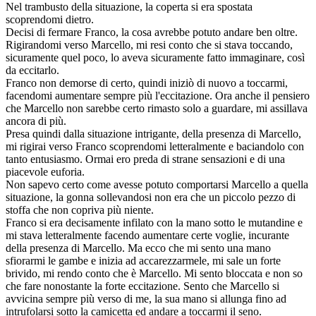
Nel trambusto della situazione, la coperta si era spostata
scoprendomi dietro.
Decisi di fermare Franco, la cosa avrebbe potuto andare ben oltre.
Rigirandomi verso Marcello, mi resi conto che si stava toccando,
sicuramente quel poco, lo aveva sicuramente fatto immaginare, così
da eccitarlo.
Franco non demorse di certo, quindi iniziò di nuovo a toccarmi,
facendomi aumentare sempre più l'eccitazione. Ora anche il pensiero
che Marcello non sarebbe certo rimasto solo a guardare, mi assillava
ancora di più.
Presa quindi dalla situazione intrigante, della presenza di Marcello,
mi rigirai verso Franco scoprendomi letteralmente e baciandolo con
tanto entusiasmo. Ormai ero preda di strane sensazioni e di una
piacevole euforia.
Non sapevo certo come avesse potuto comportarsi Marcello a quella
situazione, la gonna sollevandosi non era che un piccolo pezzo di
stoffa che non copriva più niente.
Franco si era decisamente infilato con la mano sotto le mutandine e
mi stava letteralmente facendo aumentare certe voglie, incurante
della presenza di Marcello. Ma ecco che mi sento una mano
sfiorarmi le gambe e inizia ad accarezzarmele, mi sale un forte
brivido, mi rendo conto che è Marcello. Mi sento bloccata e non so
che fare nonostante la forte eccitazione. Sento che Marcello si
avvicina sempre più verso di me, la sua mano si allunga fino ad
intrufolarsi sotto la camicetta ed andare a toccarmi il seno.