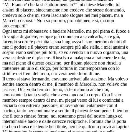
“Ma Franco? che fa si è addormentato?” mi chiese Marcello, tra
ansimi di piacere, sinceramente non credevo che stesse dormendo,
credevo solo che mi stava lasciando sfogare nei mei piaceri, ma a
Marcello risposi: “Non so proprio, probabilmente si, ma non
preoccuparti”.
Ogni tanto mi abbassavo a baciare Marcello, ma poi piena di fuoco e
di voglia di godere, sempre più cominciai a cavalcarlo, su e giù,
facendo scorrere per tutta la sua lunghezza il suo membro dentro di
me; il godere e il piacere erano sempre più alle stelle, i miei ansimi e
sospiri erano sempre più forti, stavo avendo un nuovo orgasmo, una
vera esplosione di piacere. Riuscivo a malapena a trattenere le urla,
ma nel pieno di questo orgasmo, per il gran piacere non riuscii a
trattenere un urlo di sfogo, per fortuna in contemporanea con lo
stridire dei freni del treno, ero veramente fuori di me.
Il treno si stava fermando, eravamo arrivati alla stazione. Ma volevo
sentire ancora dentro di me, il membro di Marcello, non volevo che
uscisse. Una volta fermo il treno, ci fermammo anche noi,
nonostante la tanta voglia che avevo ancora in corpo. Con il suo
membro sempre dentro di me, mi piegai verso di lui e cominciai a
baciarlo con estrema passione, muovendomi lentamente con il
bacino, tanto per continuare a sentire il piacevole suo pene. Il tempo
che il treno rimase fermo, noi restammo presi dal nostro lungo ed
interminabile bacio e dalle carezze reciproche. Fortuna che la porta
era ben chiusa e le tende ben tirate, perchè qualcuno provò ad aprire.
Mi immagino la scena se qualcuno ci avesse trovati in quella