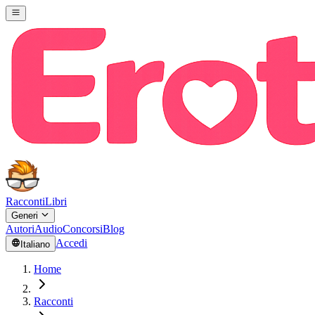
Racconti
Libri
Generi
Autori
Audio
Concorsi
Blog
Accedi
Italiano
Home
Racconti