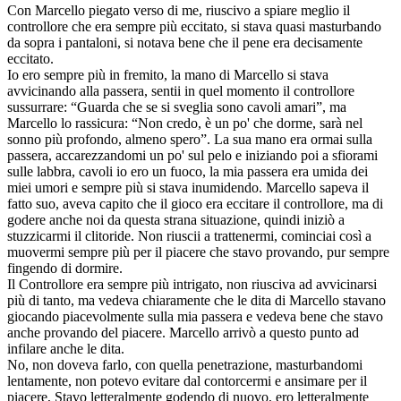
Con Marcello piegato verso di me, riuscivo a spiare meglio il
controllore che era sempre più eccitato, si stava quasi masturbando
da sopra i pantaloni, si notava bene che il pene era decisamente
eccitato.
Io ero sempre più in fremito, la mano di Marcello si stava
avvicinando alla passera, sentii in quel momento il controllore
sussurrare: “Guarda che se si sveglia sono cavoli amari”, ma
Marcello lo rassicura: “Non credo, è un po' che dorme, sarà nel
sonno più profondo, almeno spero”. La sua mano era ormai sulla
passera, accarezzandomi un po' sul pelo e iniziando poi a sfiorami
sulle labbra, cavoli io ero un fuoco, la mia passera era umida dei
miei umori e sempre più si stava inumidendo. Marcello sapeva il
fatto suo, aveva capito che il gioco era eccitare il controllore, ma di
godere anche noi da questa strana situazione, quindi iniziò a
stuzzicarmi il clitoride. Non riuscii a trattenermi, cominciai così a
muovermi sempre più per il piacere che stavo provando, pur sempre
fingendo di dormire.
Il Controllore era sempre più intrigato, non riusciva ad avvicinarsi
più di tanto, ma vedeva chiaramente che le dita di Marcello stavano
giocando piacevolmente sulla mia passera e vedeva bene che stavo
anche provando del piacere. Marcello arrivò a questo punto ad
infilare anche le dita.
No, non doveva farlo, con quella penetrazione, masturbandomi
lentamente, non potevo evitare dal contorcermi e ansimare per il
piacere, Stavo letteralmente godendo di nuovo, ero letteralmente