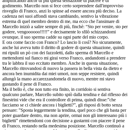
amplificando ancor di più quella sensazione di piacere e di
godimento. Marcello non si fece certo sorprendere dall'improvviso
risveglio di Franco, anzi lo spinse ad essere ancora più deciso. La
cadenza nei suoi affondi stava cambiando, sentivo la vibrazione
estrema di quel membro dentro di me, ma ecco che l'ansimare di
Marcello iniziò a salire sempre di più, finchè: “Sto per venire, sto per
godere, vengoooooo!!!!!” e decisamente lo sfilò schizzandomi
ovunque, il suo sperma cadde su ogni parte del mio corpo.
E ora come faccio con Franco? Lo lascio li così? No sicuramente,
anche lui aveva tutto il diritto di godere di questa situazione, quindi
mi ripulii un pò con dei fazzoletti, dallo sperma di Marcello e
mettendomi sul fianco mi girai verso Franco, andandomi a prendere
tra le labbra il suo eccitato membro. Anche in questa situazione,
Marcello ritrovandosi di nuovo la passera in bella vista da dietro e
ancora ben inumidita dai miei umori, non seppe resistere, quindi
allungò la mano accarezzandomela di nuovo, mentre mi stavo
gustando il pene di Franco.
Ma il bello è, che non tutto era finito, in corridoio si sentiva
qualcuno parlare, Marcello subito spiò dalla tendina e dal riflesso dei
finestrini vide che era il controllore di prima, quindi disse:”che
facciamo se ci chiede ancora i biglietti?”, gli risposi di botto senza
pensare: ”Sposta leggermente la tendina, quel poco che gli basta per
poter guardare dentro, ma non aprire, ormai non gli interessano più i
biglietti” rimettendomi con decisione a gustarmi con piacere il pene
di Franco, restando nella medesima posizione. Marcello continuò a