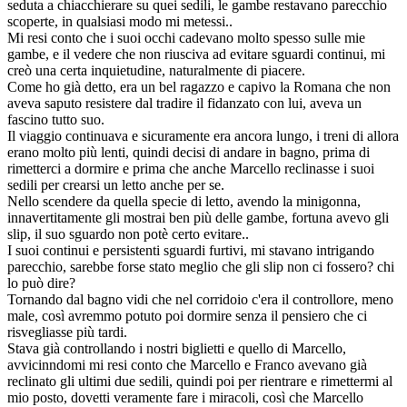
seduta a chiacchierare su quei sedili, le gambe restavano parecchio
scoperte, in qualsiasi modo mi metessi..
Mi resi conto che i suoi occhi cadevano molto spesso sulle mie
gambe, e il vedere che non riusciva ad evitare sguardi continui, mi
creò una certa inquietudine, naturalmente di piacere.
Come ho già detto, era un bel ragazzo e capivo la Romana che non
aveva saputo resistere dal tradire il fidanzato con lui, aveva un
fascino tutto suo.
Il viaggio continuava e sicuramente era ancora lungo, i treni di allora
erano molto più lenti, quindi decisi di andare in bagno, prima di
rimetterci a dormire e prima che anche Marcello reclinasse i suoi
sedili per crearsi un letto anche per se.
Nello scendere da quella specie di letto, avendo la minigonna,
innavertitamente gli mostrai ben più delle gambe, fortuna avevo gli
slip, il suo sguardo non potè certo evitare..
I suoi continui e persistenti sguardi furtivi, mi stavano intrigando
parecchio, sarebbe forse stato meglio che gli slip non ci fossero? chi
lo può dire?
Tornando dal bagno vidi che nel corridoio c'era il controllore, meno
male, così avremmo potuto poi dormire senza il pensiero che ci
risvegliasse più tardi.
Stava già controllando i nostri biglietti e quello di Marcello,
avvicinndomi mi resi conto che Marcello e Franco avevano già
reclinato gli ultimi due sedili, quindi poi per rientrare e rimettermi al
mio posto, dovetti veramente fare i miracoli, così che Marcello