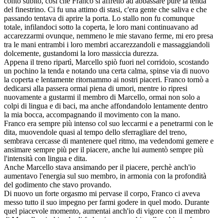
conto subito, così che Franco si affrettò ad abbassare pure la tenda
del finestrino. Ci fu una attimo di stasi, c'era gente che saliva e che
passando tentava di aprire la porta. Lo stallo non fu comunque
totale, infilandoci sotto la coperta, le loro mani continuavano ad
accarezzarmi ovunque, nemmeno le mie stavano ferme, mi ero presa
tra le mani entrambi i loro membri accarezzandoli e massaggiandoli
dolcemente, gustandomi la loro massiccia durezza.
Appena il treno ripartì, Marcello spiò fuori nel corridoio, scostando
un pochino la tenda e notando una certa calma, spinse via di nuovo
la coperta e lentamente ritornammo ai nostri piaceri. Franco tornò a
dedicarsi alla passera ormai piena di umori, mentre io ripresi
nuovamente a gustarmi il membro di Marcello, ormai non solo a
colpi di lingua e di baci, ma anche affondandolo lentamente dentro
la mia bocca, accompagnando il movimento con la mano.
Franco era sempre più intenso col suo leccarmi e a penetrarmi con le
dita, muovendole quasi al tempo dello sferragliare del treno,
sembrava cercasse di mantenere quel ritmo, ma vedendomi gemere e
ansimare sempre più per il piacere, anche lui aumentò sempre più
l'intensità con lingua e dita.
Anche Marcello stava ansimando per il piacere, perchè anch'io
aumentavo l'energia sul suo membro, in armonia con la profondità
del godimento che stavo provando.
Di nuovo un forte orgasmo mi pervase il corpo, Franco ci aveva
messo tutto il suo impegno per farmi godere in quel modo. Durante
quel piacevole momento, aumentai anch'io di vigore con il membro