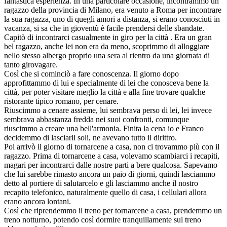
fantastica esperienza. In una particolare occasione, incontrammo un
ragazzo della provincia di Milano, era venuto a Roma per incontrare
la sua ragazza, uno di quegli amori a distanza, si erano conosciuti in
vacanza, si sa che in gioventù è facile prendersi delle sbandate.
Capitò di incontrarci casualmente in giro per la città . Era un gran
bel ragazzo, anche lei non era da meno, scoprimmo di alloggiare
nello stesso albergo proprio una sera al rientro da una giornata di
tanto girovagare.
Così che si cominciò a fare conoscenza. Il giorno dopo
approfittammo di lui e specialmente di lei che conosceva bene la
città, per poter visitare meglio la città e alla fine trovare qualche
ristorante tipico romano, per cenare.
Riuscimmo a cenare assieme, lui sembrava perso di lei, lei invece
sembrava abbastanza fredda nei suoi confronti, comunque
riuscimmo a creare una bell'armonia. Finita la cena io e Franco
decidemmo di lasciarli soli, ne avevano tutto il dirittro.
Poi arrivò il giorno di tornarcene a casa, non ci trovammo più con il
ragazzo. Prima di tornarcene a casa, volevamo scambiarci i recapiti,
magari per incontrarci dalle nostre parti a bere qualcosa. Sapevamo
che lui sarebbe rimasto ancora un paio di giorni, quindi lasciammo
detto al portiere di salutarcelo e gli lasciammo anche il nostro
recapito telefonico, naturalmente quello di casa, i cellulari allora
erano ancora lontani.
Così che riprendemmo il treno per tornarcene a casa, prendemmo un
treno notturno, potendo così dormire tranquillamente sul treno