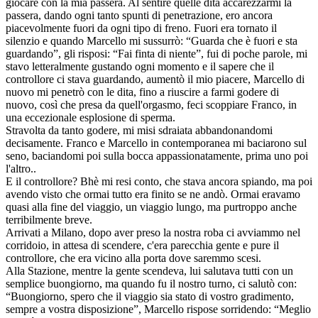
giocare con la mia passera. Al sentire quelle dita accarezzarmi la
passera, dando ogni tanto spunti di penetrazione, ero ancora
piacevolmente fuori da ogni tipo di freno. Fuori era tornato il
silenzio e quando Marcello mi sussurrò: “Guarda che è fuori e sta
guardando”, gli risposi: “Fai finta di niente”, fui di poche parole, mi
stavo letteralmente gustando ogni momento e il sapere che il
controllore ci stava guardando, aumentò il mio piacere, Marcello di
nuovo mi penetrò con le dita, fino a riuscire a farmi godere di
nuovo, così che presa da quell'orgasmo, feci scoppiare Franco, in
una eccezionale esplosione di sperma.
Stravolta da tanto godere, mi misi sdraiata abbandonandomi
decisamente. Franco e Marcello in contemporanea mi baciarono sul
seno, baciandomi poi sulla bocca appassionatamente, prima uno poi
l'altro..
E il controllore? Bhè mi resi conto, che stava ancora spiando, ma poi
avendo visto che ormai tutto era finito se ne andò. Ormai eravamo
quasi alla fine del viaggio, un viaggio lungo, ma purtroppo anche
terribilmente breve.
Arrivati a Milano, dopo aver preso la nostra roba ci avviammo nel
corridoio, in attesa di scendere, c'era parecchia gente e pure il
controllore, che era vicino alla porta dove saremmo scesi.
Alla Stazione, mentre la gente scendeva, lui salutava tutti con un
semplice buongiorno, ma quando fu il nostro turno, ci salutò con:
“Buongiorno, spero che il viaggio sia stato di vostro gradimento,
sempre a vostra disposizione”, Marcello rispose sorridendo: “Meglio