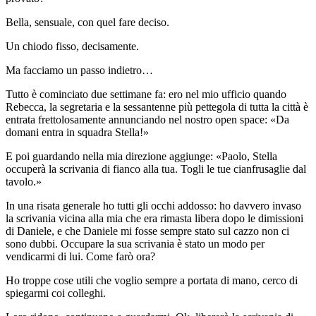
Bella, sensuale, con quel fare deciso.
Un chiodo fisso, decisamente.
Ma facciamo un passo indietro…
Tutto è cominciato due settimane fa: ero nel mio ufficio quando
Rebecca, la segretaria e la sessantenne più pettegola di tutta la città è
entrata frettolosamente annunciando nel nostro open space: «Da
domani entra in squadra Stella!»
E poi guardando nella mia direzione aggiunge: «Paolo, Stella
occuperà la scrivania di fianco alla tua. Togli le tue cianfrusaglie dal
tavolo.»
In una risata generale ho tutti gli occhi addosso: ho davvero invaso
la scrivania vicina alla mia che era rimasta libera dopo le dimissioni
di Daniele, e che Daniele mi fosse sempre stato sul cazzo non ci
sono dubbi. Occupare la sua scrivania è stato un modo per
vendicarmi di lui. Come farò ora?
Ho troppe cose utili che voglio sempre a portata di mano, cerco di
spiegarmi coi colleghi.