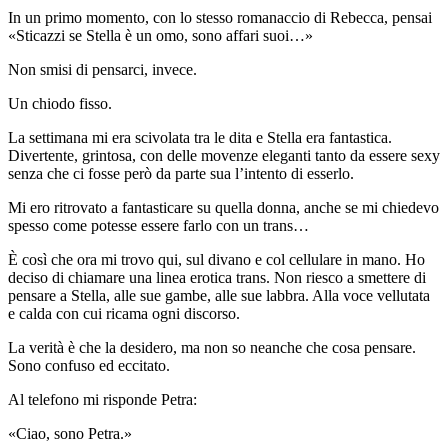
In un primo momento, con lo stesso romanaccio di Rebecca, pensai
«Sticazzi se Stella è un omo, sono affari suoi…»
Non smisi di pensarci, invece.
Un chiodo fisso.
La settimana mi era scivolata tra le dita e Stella era fantastica.
Divertente, grintosa, con delle movenze eleganti tanto da essere sexy
senza che ci fosse però da parte sua l’intento di esserlo.
Mi ero ritrovato a fantasticare su quella donna, anche se mi chiedevo
spesso come potesse essere farlo con un trans…
È così che ora mi trovo qui, sul divano e col cellulare in mano. Ho
deciso di chiamare una linea erotica trans. Non riesco a smettere di
pensare a Stella, alle sue gambe, alle sue labbra. Alla voce vellutata
e calda con cui ricama ogni discorso.
La verità è che la desidero, ma non so neanche che cosa pensare.
Sono confuso ed eccitato.
Al telefono mi risponde Petra:
«Ciao, sono Petra.»