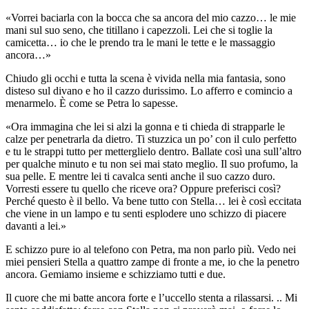
«Vorrei baciarla con la bocca che sa ancora del mio cazzo… le mie
mani sul suo seno, che titillano i capezzoli. Lei che si toglie la
camicetta… io che le prendo tra le mani le tette e le massaggio
ancora…»
Chiudo gli occhi e tutta la scena è vivida nella mia fantasia, sono
disteso sul divano e ho il cazzo durissimo. Lo afferro e comincio a
menarmelo. È come se Petra lo sapesse.
«Ora immagina che lei si alzi la gonna e ti chieda di strapparle le
calze per penetrarla da dietro. Ti stuzzica un po’ con il culo perfetto
e tu le strappi tutto per metterglielo dentro. Ballate così una sull’altro
per qualche minuto e tu non sei mai stato meglio. Il suo profumo, la
sua pelle. E mentre lei ti cavalca senti anche il suo cazzo duro.
Vorresti essere tu quello che riceve ora? Oppure preferisci così?
Perché questo è il bello. Va bene tutto con Stella… lei è così eccitata
che viene in un lampo e tu senti esplodere uno schizzo di piacere
davanti a lei.»
E schizzo pure io al telefono con Petra, ma non parlo più. Vedo nei
miei pensieri Stella a quattro zampe di fronte a me, io che la penetro
ancora. Gemiamo insieme e schizziamo tutti e due.
Il cuore che mi batte ancora forte e l’uccello stenta a rilassarsi. .. Mi