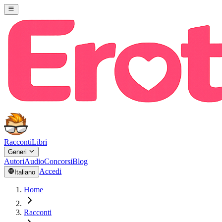
Racconti
Libri
Generi
Autori
Audio
Concorsi
Blog
Accedi
Italiano
Home
Racconti