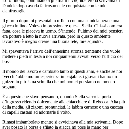
Loro ridono, continuano a guardarmi. Ok, libererò la scrivania di
Daniele dopo averla faticosamente conquistata con le mie
cianfrusaglie.
Il giorno dopo mi presentai in ufficio con una camicia nera e una
giacca in lino. Volevo impressionare questa Stella. Chissà com’era
fatta, cosa le piaceva in uomo. S’intende, l’ultimo dei miei pensieri
era portare a letto la nuova arrivata, però in questo ambiente
lavorativo è meglio creare una buona rete, fare squadra.
Mi spaventava l’arrivo dell’ennesima stronza trentenne che vuole
mettere i piedi in testa a noi cinquantenni avviati verso l’ufficio del
boss.
Il mondo del lavoro è cambiato tanto in questi anni, e anche se noi
‘vecchi’ abbiamo un’esperienza impagabile, i giovani hanno un
guizzo in più. Una scintilla che noi non ci possiamo nemmeno
sognare.
È a questo che stavo pensando, quando Stella varcò la porta
d’ingresso ridendo dolcemente alle chiacchiere di Rebecca. Alta più
della media, gli zigomi pronunciati, le labbra carnose e una cascata
di capelli castani ad adornarle il volto.
Rimasi imbambolato mentre si avvicinava alla mia scrivania. Dopo
aver posato la borsa e sfilato la giacca mi pose la mano per