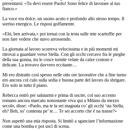
presentarsi: «Tu devi essere Paolo! Sono felice di lavorare al tuo
fianco.»
La voce era dolce, un suono acuto e profondo allo stesso tempo. Il
sorriso energico. Le risposi goffamente.
«Ehi, ben arrivata,» poi tornai con la testa sulle mie scartoffie per
non fare vedere che stavo arrossendo.
La giornata al lavoro scorreva velocissima e in più momenti mi
ritrovai a guardare verso Stella. Con gli occhi cercavo fra le pieghe
della sua gonna, tra le cosce tornite velate da calze costose e
delicate. La trovavo davvero eccitante…
Mi ero distratto così spesso nelle otto ore lavorative che a fine turno
ero ancora col culo sulla sedia e buona parte del lavoro da sbrigare.
Ero solo in tutto il piano.
Rebecca entrò per salutarmi e prima di uscire, col suo accento
romano ancora marcato nonostante viva qui a Milano da mezzo
secolo, disse: «Paolo, ma te la sei magnata co’ gli occhi ‘sta Stella,
eh? Beh, so’ contenta pe’ te… Te sei accorto che è na transe?»
Non aspettò una mia risposta. Si limitò a sganciare l’informazione
come una bomba e poi uscì di scena.