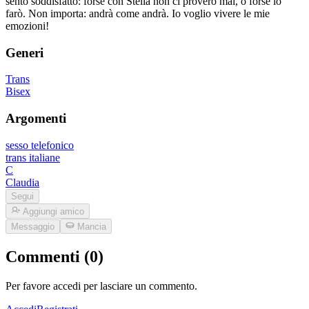
sento soddisfatto: forse con Stella non ci proverò mai, o forse lo
farò. Non importa: andrà come andrà. Io voglio vivere le mie
emozioni!
Generi
Trans
Bisex
Argomenti
sesso telefonico
trans italiane
C
Claudia
Segui
Aggiungi amico
Messaggio
Mancia
Commenti (0)
Per favore accedi per lasciare un commento.