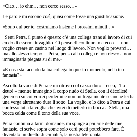
«Ciao… io ehm… non cerco sesso…»
Le parole mi escono così, quasi come fosse una giustificazione.
«Sono qui per te, costruiamo insieme i prossimi minuti…»
«Senti Petra, il punto è questo: c’è una collega trans al lavoro di cui
credo di essermi invaghito. Ci penso di continuo, ma ecco…. non
voglio creare un casino nel luogo di lavoro. Non voglio provarci…
ma allo stesso tempo… Petra, penso alla collega e non riesco a non
immaginarla piegata su di me.»
«E cosa sta facendo la tua collega in questo momento, nella tua
fantasia?»
Ascolto la voce di Petra e mi ritrovo col cazzo duro – ecco, l’ho
detto! – mentre immagino il corpo nudo di Stella, con il décolleté
generoso su cui vorrei perdermi e non mi frega niente se anche lei ha
una verga altrettanto dura lì sotto. La voglio, e lo dico a Petra a cui
confesso tutta la voglia che avrei di metterlo in bocca a Stella, una
bocca calda come il tono della sua voce.
Petra continua a farmi domande, mi spinge a parlarle delle mie
fantasie, ci scrive sopra come solo certi poeti potrebbero fare. È
diventato un duetto di carnalità, la nostra telefonata.