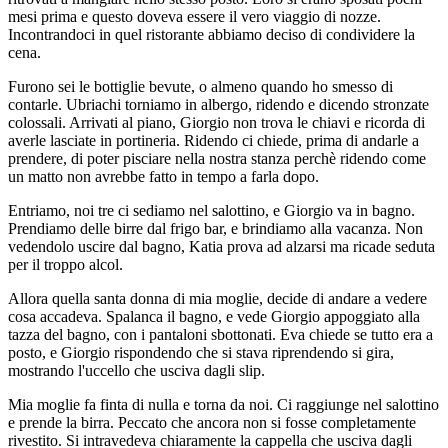
mesi prima e questo doveva essere il vero viaggio di nozze.
Incontrandoci in quel ristorante abbiamo deciso di condividere la
cena.
Furono sei le bottiglie bevute, o almeno quando ho smesso di
contarle. Ubriachi torniamo in albergo, ridendo e dicendo stronzate
colossali. Arrivati al piano, Giorgio non trova le chiavi e ricorda di
averle lasciate in portineria. Ridendo ci chiede, prima di andarle a
prendere, di poter pisciare nella nostra stanza perchè ridendo come
un matto non avrebbe fatto in tempo a farla dopo.
Entriamo, noi tre ci sediamo nel salottino, e Giorgio va in bagno.
Prendiamo delle birre dal frigo bar, e brindiamo alla vacanza. Non
vedendolo uscire dal bagno, Katia prova ad alzarsi ma ricade seduta
per il troppo alcol.
Allora quella santa donna di mia moglie, decide di andare a vedere
cosa accadeva. Spalanca il bagno, e vede Giorgio appoggiato alla
tazza del bagno, con i pantaloni sbottonati. Eva chiede se tutto era a
posto, e Giorgio rispondendo che si stava riprendendo si gira,
mostrando l'uccello che usciva dagli slip.
Mia moglie fa finta di nulla e torna da noi. Ci raggiunge nel salottino
e prende la birra. Peccato che ancora non si fosse completamente
rivestito. Si intravedeva chiaramente la cappella che usciva dagli