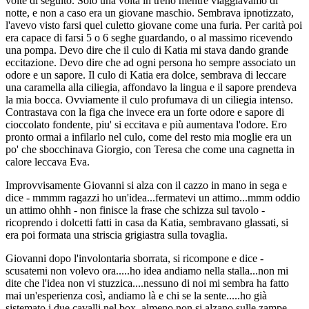
volte di seguito. Solo una volta in treno mentre viaggiavamo di
notte, e non a caso era un giovane maschio. Sembrava ipnotizzato,
l'avevo visto farsi quel culetto giovane come una furia. Per carità poi
era capace di farsi 5 o 6 seghe guardando, o al massimo ricevendo
una pompa. Devo dire che il culo di Katia mi stava dando grande
eccitazione. Devo dire che ad ogni persona ho sempre associato un
odore e un sapore. Il culo di Katia era dolce, sembrava di leccare
una caramella alla ciliegia, affondavo la lingua e il sapore prendeva
la mia bocca. Ovviamente il culo profumava di un ciliegia intenso.
Contrastava con la figa che invece era un forte odore e sapore di
cioccolato fondente, piu' si eccitava e più aumentava l'odore. Ero
pronto ormai a infilarlo nel culo, come del resto mia moglie era un
po' che sbocchinava Giorgio, con Teresa che come una cagnetta in
calore leccava Eva.
Improvvisamente Giovanni si alza con il cazzo in mano in sega e
dice - mmmm ragazzi ho un'idea...fermatevi un attimo...mmm oddio
un attimo ohhh - non finisce la frase che schizza sul tavolo -
ricoprendo i dolcetti fatti in casa da Katia, sembravano glassati, si
era poi formata una striscia grigiastra sulla tovaglia.
Giovanni dopo l'involontaria sborrata, si ricompone e dice -
scusatemi non volevo ora.....ho idea andiamo nella stalla...non mi
dite che l'idea non vi stuzzica....nessuno di noi mi sembra ha fatto
mai un'esperienza così, andiamo là e chi se la sente.....ho già
sistemato i due cavalli nel box, almeno non si alzano sulle zampe.