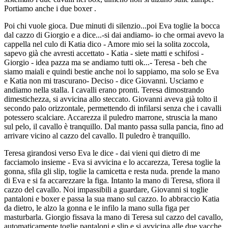
Portiamo anche i due boxer .
Poi chi vuole gioca. Due minuti di silenzio...poi Eva toglie la bocca
dal cazzo di Giorgio e a dice...-si dai andiamo- io che ormai avevo la
cappella nel culo di Katia dico - Amore mio sei la solita zoccola,
sapevo già che avresti accettato - Katia - siete matti e schifosi -
Giorgio - idea pazza ma se andiamo tutti ok...- Teresa - beh che
siamo maiali e quindi bestie anche noi lo sappiamo, ma solo se Eva
e Katia non mi trascurano- Deciso - dice Giovanni. Usciamo e
andiamo nella stalla. I cavalli erano pronti. Teresa dimostrando
dimestichezza, si avvicina allo steccato. Giovanni aveva già tolto il
secondo palo orizzontale, permettendo di infilarsi senza che i cavalli
potessero scalciare. Accarezza il puledro marrone, struscia la mano
sul pelo, il cavallo è tranquillo. Dal manto passa sulla pancia, fino ad
arrivare vicino al cazzo del cavallo. Il puledro è tranquillo.
Teresa girandosi verso Eva le dice - dai vieni qui dietro di me
facciamolo insieme - Eva si avvicina e lo accarezza, Teresa toglie la
gonna, sfila gli slip, toglie la camicetta e resta nuda. prende la mano
di Eva e si fa accarezzare la figa. Intanto la mano di Teresa, sfiora il
cazzo del cavallo. Noi impassibili a guardare, Giovanni si toglie
pantaloni e boxer e passa la sua mano sul cazzo. Io abbraccio Katia
da dietro, le alzo la gonna e le infilo la mano sulla figa per
masturbarla. Giorgio fissava la mano di Teresa sul cazzo del cavallo,
automaticamente toglie pantaloni e slip e si avvicina alle due vacche