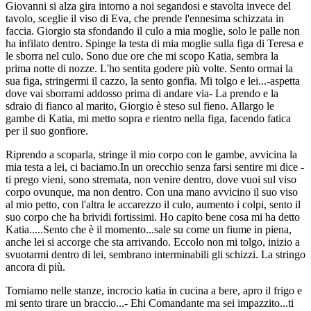
Giovanni si alza gira intorno a noi segandosi e stavolta invece del
tavolo, sceglie il viso di Eva, che prende l'ennesima schizzata in
faccia. Giorgio sta sfondando il culo a mia moglie, solo le palle non
ha infilato dentro. Spinge la testa di mia moglie sulla figa di Teresa e
le sborra nel culo. Sono due ore che mi scopo Katia, sembra la
prima notte di nozze. L'ho sentita godere più volte. Sento ormai la
sua figa, stringermi il cazzo, la sento gonfia. Mi tolgo e lei...-aspetta
dove vai sborrami addosso prima di andare via- La prendo e la
sdraio di fianco al marito, Giorgio è steso sul fieno. Allargo le
gambe di Katia, mi metto sopra e rientro nella figa, facendo fatica
per il suo gonfiore.
Riprendo a scoparla, stringe il mio corpo con le gambe, avvicina la
mia testa a lei, ci baciamo.In un orecchio senza farsi sentire mi dice -
ti prego vieni, sono stremata, non venire dentro, dove vuoi sul viso
corpo ovunque, ma non dentro. Con una mano avvicino il suo viso
al mio petto, con l'altra le accarezzo il culo, aumento i colpi, sento il
suo corpo che ha brividi fortissimi. Ho capito bene cosa mi ha detto
Katia.....Sento che è il momento...sale su come un fiume in piena,
anche lei si accorge che sta arrivando. Eccolo non mi tolgo, inizio a
svuotarmi dentro di lei, sembrano interminabili gli schizzi. La stringo
ancora di più.
Torniamo nelle stanze, incrocio katia in cucina a bere, apro il frigo e
mi sento tirare un braccio...- Ehi Comandante ma sei impazzito...ti