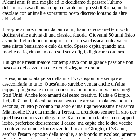
Alcuni anni fa mia moglie ed io decidiamo di passare l'ultimo
dell'anno a casa di una coppia di amici nei pressi di Roma, un bel
casolare con animali e soprattutto posto discreto lontano da altre
abitazioni.
I proprietari nostri amici da tanti anni, hanno deciso nel tempo di
dedicarsi alle attività di una classica fattoria. Giovanni 50 anni fisico
asciutto, figlio di ricchi proprietari, e Teresa classica moldava con
tette rifatte benissimo e culo da urlo. Spesso capita quando mia
moglie ed io, rimaniamo da soli senza figli, di giocare con loro.
Lui grande masturbatore contemplativo con la grande passione non
nascosta del cazzo, ma che non disdegna le donne.
Teresa, innamorata persa della mia Eva, disponibile sempre ad
assecondarla in tutto. Quest'anno sarebbe venuta anche un'altra
coppia, più giovane di noi, conosciuta anni prima in vacanza negli
Stati Uniti. Anche loro amanti del sesso creativo, Katia e Giorgio.
Lei, di 31 anni, piccolina mora, seno che arriva a malapena ad una
seconda, culetto piccolino ma sodo e una figa pelosissima nerissima.
Mia moglie Eva e la moldava Teresa, la prendono sempre in giro per
quel bosco in mezzo alle gambe. Katia non ama tantissimo i rapporti
lesbo, preferisce decisamente il cazzo, ma capita che le due vacche
la coinvolgano nelle loro zozzerie. Il marito Giorgio, di 33 anni,
sembra l'esatto opposto della moglie, alto biondo muscoloso, amante