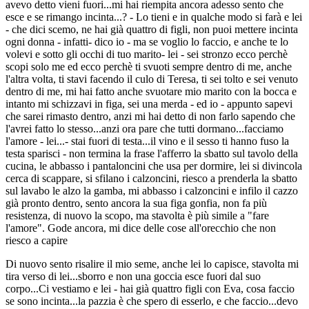
avevo detto vieni fuori...mi hai riempita ancora adesso sento che
esce e se rimango incinta...? - Lo tieni e in qualche modo si farà e lei
- che dici scemo, ne hai già quattro di figli, non puoi mettere incinta
ogni donna - infatti- dico io - ma se voglio lo faccio, e anche te lo
volevi e sotto gli occhi di tuo marito- lei - sei stronzo ecco perchè
scopi solo me ed ecco perchè ti svuoti sempre dentro di me, anche
l'altra volta, ti stavi facendo il culo di Teresa, ti sei tolto e sei venuto
dentro di me, mi hai fatto anche svuotare mio marito con la bocca e
intanto mi schizzavi in figa, sei una merda - ed io - appunto sapevi
che sarei rimasto dentro, anzi mi hai detto di non farlo sapendo che
l'avrei fatto lo stesso...anzi ora pare che tutti dormano...facciamo
l'amore - lei...- stai fuori di testa...il vino e il sesso ti hanno fuso la
testa sparisci - non termina la frase l'afferro la sbatto sul tavolo della
cucina, le abbasso i pantaloncini che usa per dormire, lei si divincola
cerca di scappare, si sfilano i calzoncini, riesco a prenderla la sbatto
sul lavabo le alzo la gamba, mi abbasso i calzoncini e infilo il cazzo
già pronto dentro, sento ancora la sua figa gonfia, non fa più
resistenza, di nuovo la scopo, ma stavolta è più simile a "fare
l'amore". Gode ancora, mi dice delle cose all'orecchio che non
riesco a capire
Di nuovo sento risalire il mio seme, anche lei lo capisce, stavolta mi
tira verso di lei...sborro e non una goccia esce fuori dal suo
corpo...Ci vestiamo e lei - hai già quattro figli con Eva, cosa faccio
se sono incinta...la pazzia è che spero di esserlo, e che faccio...devo