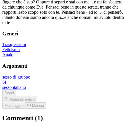
fingere che è suo? Oppure ti separi e stai con me....e mi fai sbattere
da chiunque come Eva. Pensaci bene in queste serate, tranne che
rapporti lesbo scopo solo con te. Pensaci bene - ed io...- ci penserò,
intanto domani siamo ancora qui...e anche domani mi svuoto dentro
di te -
Generi
Trasgressioni
Feticismo
Anale
Argomenti
sesso di gruppo
SI
sesso italiano
Segui
Aggiungi amico
Messaggio
Mancia
Commenti (1)