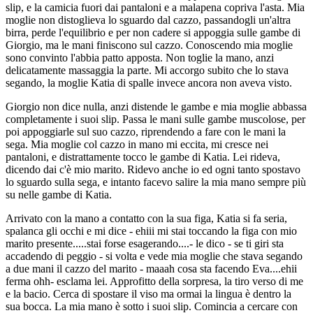
slip, e la camicia fuori dai pantaloni e a malapena copriva l'asta. Mia
moglie non distoglieva lo sguardo dal cazzo, passandogli un'altra
birra, perde l'equilibrio e per non cadere si appoggia sulle gambe di
Giorgio, ma le mani finiscono sul cazzo. Conoscendo mia moglie
sono convinto l'abbia patto apposta. Non toglie la mano, anzi
delicatamente massaggia la parte. Mi accorgo subito che lo stava
segando, la moglie Katia di spalle invece ancora non aveva visto.
Giorgio non dice nulla, anzi distende le gambe e mia moglie abbassa
completamente i suoi slip. Passa le mani sulle gambe muscolose, per
poi appoggiarle sul suo cazzo, riprendendo a fare con le mani la
sega. Mia moglie col cazzo in mano mi eccita, mi cresce nei
pantaloni, e distrattamente tocco le gambe di Katia. Lei rideva,
dicendo dai c'è mio marito. Ridevo anche io ed ogni tanto spostavo
lo sguardo sulla sega, e intanto facevo salire la mia mano sempre più
su nelle gambe di Katia.
Arrivato con la mano a contatto con la sua figa, Katia si fa seria,
spalanca gli occhi e mi dice - ehiii mi stai toccando la figa con mio
marito presente.....stai forse esagerando....- le dico - se ti giri sta
accadendo di peggio - si volta e vede mia moglie che stava segando
a due mani il cazzo del marito - maaah cosa sta facendo Eva....ehii
ferma ohh- esclama lei. Approfitto della sorpresa, la tiro verso di me
e la bacio. Cerca di spostare il viso ma ormai la lingua è dentro la
sua bocca. La mia mano è sotto i suoi slip. Comincia a cercare con