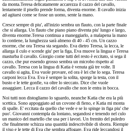
da monta.Teresa delicatamente accarezza il cazzo del cavallo,
lentamente il pisello prende forma, diventa enorme. Il cavallo inizia
ad agitarsi come se fosse un uomo, sente la mano.
Cresce sempre di piu', all'inizio sembra un flauto, con la parte finale
che si allarga. Un flauto che piano piano diventa piu' lungo e largo,
diventa enorme.Teresa continua a maneggiarlo, a malapena la mano
lo contiene, la lunghezza sarà almeno di 40 - 45 cm. Un cazzo
enorme, che ora Teresa sta segando. Eva dietro Teresa, la lecca, le
allarga il culo e scende giu' per la figa, Eva muove la lingua e Teresa
masturba il cavallo. Giorgio come tutti del resto è eccitato, si sega il
cazzo, che pur essendo grosso sembra un microbo rispetto al
cavallo. Teresa con la lingua di Katia è venuta già tre volte. Il
cavallo si agita, Eva vuole provare, ed ora è lei che lo sega. Teresa
carponi lecca Eva. Eva è sempre la solita, sporge la testa, con il
busto e le tette gonfie, va oltre lo steccato. Dice che vuole
assaggiare. Lecca il cazzo del cavallo che non le entra in bocca.
Noi tutti non distogliamo lo sguardo, neanche Katia che era la più
scettica. Sono appoggiato ad un covone di fieno, e Katia mi monta
di spalle. E' eccitata da quello che vede e se lo spinge in figa piu' che
puo'. Giovanni contempla da lontano, segandosi e tenendo nel culo
un manico del martello che usa per i lavori. Un fremito del puledro
che finalmente schizza una quantità indescrivibile di sborra. Riempie
il viso e le tette di Eva che sembra affogare. Eva ride leccandosi il