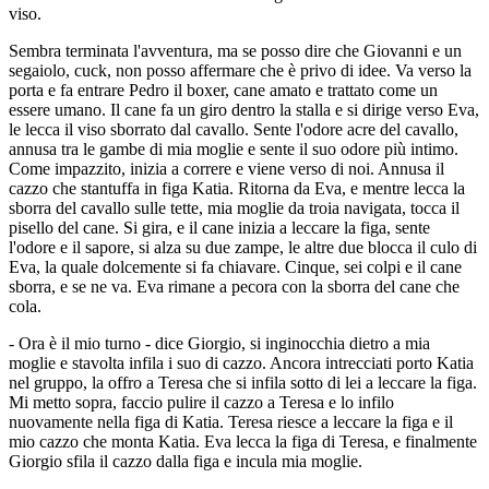
viso.
Sembra terminata l'avventura, ma se posso dire che Giovanni e un
segaiolo, cuck, non posso affermare che è privo di idee. Va verso la
porta e fa entrare Pedro il boxer, cane amato e trattato come un
essere umano. Il cane fa un giro dentro la stalla e si dirige verso Eva,
le lecca il viso sborrato dal cavallo. Sente l'odore acre del cavallo,
annusa tra le gambe di mia moglie e sente il suo odore più intimo.
Come impazzito, inizia a correre e viene verso di noi. Annusa il
cazzo che stantuffa in figa Katia. Ritorna da Eva, e mentre lecca la
sborra del cavallo sulle tette, mia moglie da troia navigata, tocca il
pisello del cane. Si gira, e il cane inizia a leccare la figa, sente
l'odore e il sapore, si alza su due zampe, le altre due blocca il culo di
Eva, la quale dolcemente si fa chiavare. Cinque, sei colpi e il cane
sborra, e se ne va. Eva rimane a pecora con la sborra del cane che
cola.
- Ora è il mio turno - dice Giorgio, si inginocchia dietro a mia
moglie e stavolta infila i suo di cazzo. Ancora intrecciati porto Katia
nel gruppo, la offro a Teresa che si infila sotto di lei a leccare la figa.
Mi metto sopra, faccio pulire il cazzo a Teresa e lo infilo
nuovamente nella figa di Katia. Teresa riesce a leccare la figa e il
mio cazzo che monta Katia. Eva lecca la figa di Teresa, e finalmente
Giorgio sfila il cazzo dalla figa e incula mia moglie.