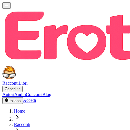
Racconti
Libri
Generi
Autori
Audio
Concorsi
Blog
Accedi
Italiano
Home
Racconti