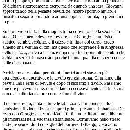
di tutti gli sport, non esiste attività sportiva che non abbia praticato.
Si dichiara rigorosamente etero, ma da quando una sera, Giovanni
approfittando della pesante bevuta del nostro sportivo amico, è
riuscito a segarlo portandolo ad una copiosa sborrata, lo prendiamo
in giro.
Solo un video fatto dalla moglie, lo ha convinto che la sega c'era
stata. Onestamente devo confessare, che Giorgio ha un fisico
atletico, sembra scolpito, e il cazzo è in linea col corpo, credo
almeno una ventina di cm, ma quello che sorprende è la lunghezza
dello schizzo, arriva a distanze impensabili e soprattutto sembra che
abbia un serbatoio nascosto, perché ha una quantità di sperma nelle
palle che spaventa.
Arriviamo al casolare per ultimi, i nostri amici stavano già
prendendo un aperitivo, e la tavolo era già pronta. Ci uniamo alla
bevuta...alla serie di bevute e dopo ci sediamo a tavolo. Passiamo
due ore piacevolissime, non badando eccessivamente alla linea, ma
come al solito facciamo scorrere fiumi di vino.
Il nettare divino, aiuta in tutte le situazioni. Pur conoscendoci
benissimo, il vino sblocca sempre i primi...presunti...imbarazzi. Del
resto con Giorgio e la sarda Katia, fu il vino californiano a liberare
gli imbarazzi nella vacanza statunitense. Dormivamo nello stesso
Hotel, e seguendo il consiglio del portiere d'albergo, c'eravamo
ritrovati a mangiare nello stesso posto. Loro si erano sposati pochi