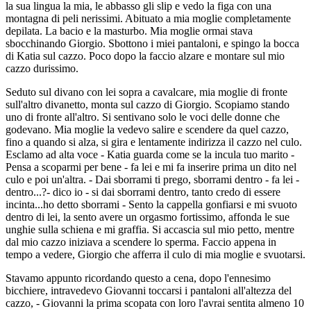
la sua lingua la mia, le abbasso gli slip e vedo la figa con una
montagna di peli nerissimi. Abituato a mia moglie completamente
depilata. La bacio e la masturbo. Mia moglie ormai stava
sbocchinando Giorgio. Sbottono i miei pantaloni, e spingo la bocca
di Katia sul cazzo. Poco dopo la faccio alzare e montare sul mio
cazzo durissimo.
Seduto sul divano con lei sopra a cavalcare, mia moglie di fronte
sull'altro divanetto, monta sul cazzo di Giorgio. Scopiamo stando
uno di fronte all'altro. Si sentivano solo le voci delle donne che
godevano. Mia moglie la vedevo salire e scendere da quel cazzo,
fino a quando si alza, si gira e lentamente indirizza il cazzo nel culo.
Esclamo ad alta voce - Katia guarda come se la incula tuo marito -
Pensa a scoparmi per bene - fa lei e mi fa inserire prima un dito nel
culo e poi un'altra. - Dai sborrami ti prego, sborrami dentro - fa lei -
dentro...?- dico io - si dai sborrami dentro, tanto credo di essere
incinta...ho detto sborrami - Sento la cappella gonfiarsi e mi svuoto
dentro di lei, la sento avere un orgasmo fortissimo, affonda le sue
unghie sulla schiena e mi graffia. Si accascia sul mio petto, mentre
dal mio cazzo iniziava a scendere lo sperma. Faccio appena in
tempo a vedere, Giorgio che afferra il culo di mia moglie e svuotarsi.
Stavamo appunto ricordando questo a cena, dopo l'ennesimo
bicchiere, intravedevo Giovanni toccarsi i pantaloni all'altezza del
cazzo, - Giovanni la prima scopata con loro l'avrai sentita almeno 10