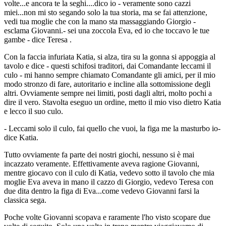
volte...e ancora te la seghi....dico io - veramente sono cazzi
miei...non mi sto segando solo la tua storia, ma se fai attenzione,
vedi tua moglie che con la mano sta massaggiando Giorgio -
esclama Giovanni.- sei una zoccola Eva, ed io che toccavo le tue
gambe - dice Teresa .
Con la faccia infuriata Katia, si alza, tira su la gonna si appoggia al
tavolo e dice - questi schifosi traditori, dai Comandante leccami il
culo - mi hanno sempre chiamato Comandante gli amici, per il mio
modo stronzo di fare, autoritario e incline alla sottomissione degli
altri. Ovviamente sempre nei limiti, posti dagli altri, molto pochi a
dire il vero. Stavolta eseguo un ordine, metto il mio viso dietro Katia
e lecco il suo culo.
- Leccami solo il culo, fai quello che vuoi, la figa me la masturbo io-
dice Katia.
Tutto ovviamente fa parte dei nostri giochi, nessuno si è mai
incazzato veramente. Effettivamente aveva ragione Giovanni,
mentre giocavo con il culo di Katia, vedevo sotto il tavolo che mia
moglie Eva aveva in mano il cazzo di Giorgio, vedevo Teresa con
due dita dentro la figa di Eva...come vedevo Giovanni farsi la
classica sega.
Poche volte Giovanni scopava e raramente l'ho visto scopare due