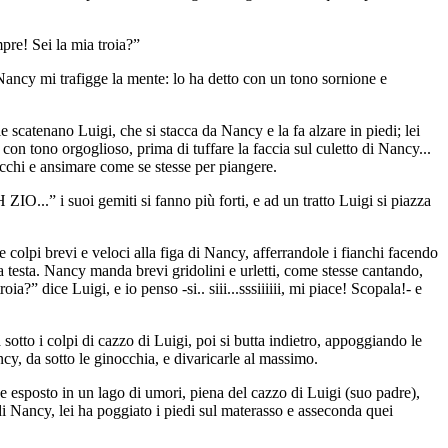
pre! Sei la mia troia?”
 Nancy mi trafigge la mente: lo ha detto con un tono sornione e
scatenano Luigi, che si stacca da Nancy e la fa alzare in piedi; lei
con tono orgoglioso, prima di tuffare la faccia sul culetto di Nancy...
i occhi e ansimare come se stesse per piangere.
ZIO...” i suoi gemiti si fanno più forti, e ad un tratto Luigi si piazza
colpi brevi e veloci alla figa di Nancy, afferrandole i fianchi facendo
 la testa. Nancy manda brevi gridolini e urletti, come stesse cantando,
a?” dice Luigi, e io penso -si.. siii...sssiiiiii, mi piace! Scopala!- e
otto i colpi di cazzo di Luigi, poi si butta indietro, appoggiando le
cy, da sotto le ginocchia, e divaricarle al massimo.
ide esposto in un lago di umori, piena del cazzo di Luigi (suo padre),
di Nancy, lei ha poggiato i piedi sul materasso e asseconda quei