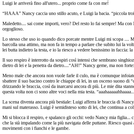
Luigi le arriverà fino all'utero... proprio come fa con me!
“HAAA” Nancy caccia uno stillo acuto, e Luigi la bacia. “piccola troia!
Maledetto.... sai come importi, vero? Del resto lo fai sempre! Ma con N
orgoglioso.
Lo stesso che uso io quando dico porcate mentre Luigi mi scopa .... Mi
barcolla una attimo, ma non fa in tempo a parlare che subito lui la volt
lei butta indietro la testa, e io la riesco a vedere benissimo in faccia:
Il suo respiro è interrotto da sospiri così intensi che sembrano singhioz
dietro di lei e la penetra da dietro....“AH!” Nancy geme, ma non forte:
Meno male che ancora non vuole farle il culo, ma è comunque infoiato c
sbattere il suo bacino contro le chiappe di lei, in un osceno suono di “c
drizzando le braccia, così da inarcarsi ancora di più. Le mie dita stanno 
questa volta non ci sono altre voci nella mia testa. “aaahaaaaahhaaaa..
La scena diventa ancora più bestiale: Luigi afferra le braccia di Nancy
mani sul materasso. Luigi è semidisteso sotto di lei, che continua a co
Mi si blocca il respiro, e spalanco gli occhi: vedo Nancy mia figlia... 
che la stà impalando come la più navigata delle puttane. Riesco quasi a
movimenti con i fianchi e le gambe.