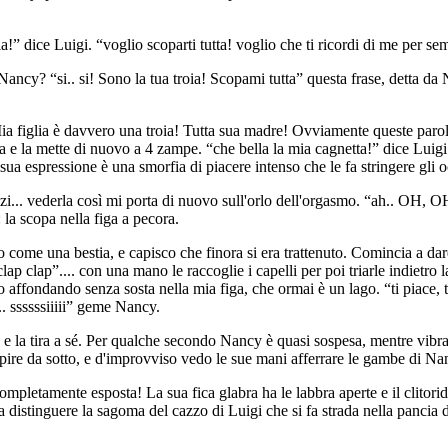
” dice Luigi. “voglio scoparti tutta! voglio che ti ricordi di me per sem
ancy? “si.. si! Sono la tua troia! Scopami tutta” questa frase, detta da
a figlia è davvero una troia! Tutta sua madre! Ovviamente queste parole 
a e la mette di nuovo a 4 zampe. “che bella la mia cagnetta!” dice Luigi 
 la sua espressione è una smorfia di piacere intenso che le fa stringere gl
zi... vederla così mi porta di nuovo sull'orlo dell'orgasmo. “ah.. OH, OH 
 la scopa nella figa a pecora.
ome una bestia, e capisco che finora si era trattenuto. Comincia a dare 
lap clap”.... con una mano le raccoglie i capelli per poi triarle indietro
affondando senza sosta nella mia figa, che ormai è un lago. “ti piace, troi
.. ssssssiiiii” geme Nancy.
 e la tira a sé. Per qualche secondo Nancy è quasi sospesa, mentre vibra s
lpire da sotto, e d'improvviso vedo le sue mani afferrare le gambe di Nan
completamente esposta! La sua fica glabra ha le labbra aperte e il clitor
 distinguere la sagoma del cazzo di Luigi che si fa strada nella pancia 