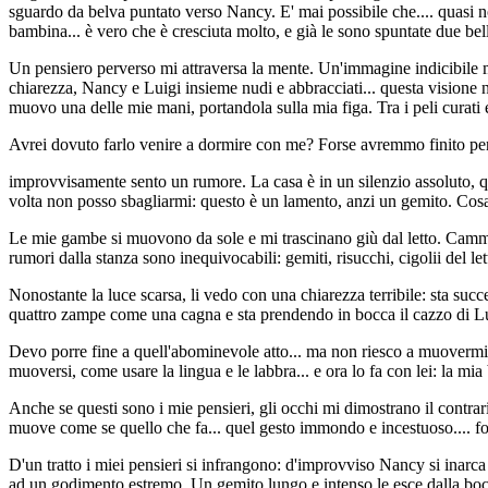
sguardo da belva puntato verso Nancy. E' mai possibile che.... quasi no
bambina... è vero che è cresciuta molto, e già le sono spuntate due bell
Un pensiero perverso mi attraversa la mente. Un'immagine indicibile m
chiarezza, Nancy e Luigi insieme nudi e abbracciati... questa visione 
muovo una delle mie mani, portandola sulla mia figa. Tra i peli curati
Avrei dovuto farlo venire a dormire con me? Forse avremmo finito per 
improvvisamente sento un rumore. La casa è in un silenzio assoluto, q
volta non posso sbagliarmi: questo è un lamento, anzi un gemito. Cosa 
Le mie gambe si muovono da sole e mi trascinano giù dal letto. Cammi
rumori dalla stanza sono inequivocabili: gemiti, risucchi, cigolii del l
Nonostante la luce scarsa, li vedo con una chiarezza terribile: sta su
quattro zampe come una cagna e sta prendendo in bocca il cazzo di Luigi
Devo porre fine a quell'abominevole atto... ma non riesco a muovermi:
muoversi, come usare la lingua e le labbra... e ora lo fa con lei: la mia
Anche se questi sono i mie pensieri, gli occhi mi dimostrano il contra
muove come se quello che fa... quel gesto immondo e incestuoso.... fo
D'un tratto i miei pensieri si infrangono: d'improvviso Nancy si inarca p
ad un godimento estremo. Un gemito lungo e intenso le esce dalla bocca