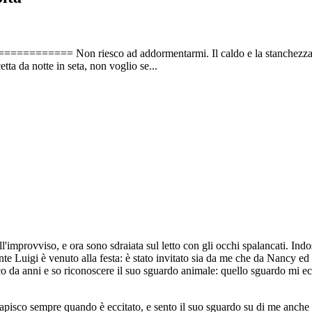
======= Non riesco ad addormentarmi. Il caldo e la stanchezza di q
tta da notte in seta, non voglio se...
'improvviso, e ora sono sdraiata sul letto con gli occhi spalancati. Indo
nte Luigi è venuto alla festa: è stato invitato sia da me che da Nancy ed 
co da anni e so riconoscere il suo sguardo animale: quello sguardo mi e
isco sempre quando è eccitato, e sento il suo sguardo su di me anche se