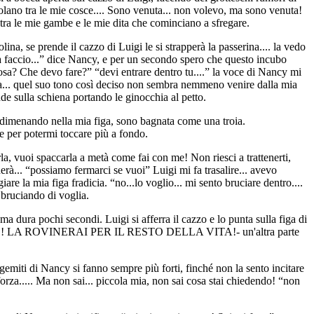
olano tra le mie cosce.... Sono venuta... non volevo, ma sono venuta!
tra le mie gambe e le mie dita che cominciano a sfregare.
na, se prende il cazzo di Luigi le si strapperà la passerina.... la vedo
e la faccio...” dice Nancy, e per un secondo spero che questo incubo
“cosa? Che devo fare?” “devi entrare dentro tu....” la voce di Nancy mi
ita... quel suo tono così deciso non sembra nemmeno venire dalla mia
de sulla schiena portando le ginocchia al petto.
o dimenando nella mia figa, sono bagnata come una troia.
be per potermi toccare più a fondo.
, vuoi spaccarla a metà come fai con me! Non riesci a trattenerti,
erà... “possiamo fermarci se vuoi” Luigi mi fa trasalire... avevo
re la mia figa fradicia. “no...lo voglio... mi sento bruciare dentro....
o bruciando di voglia.
a dura pochi secondi. Luigi si afferra il cazzo e lo punta sulla figa di
ANIMALE! LA ROVINERAI PER IL RESTO DELLA VITA!- un'altra parte
cy si fanno sempre più forti, finché non la sento incitare
 forza..... Ma non sai... piccola mia, non sai cosa stai chiedendo! “non