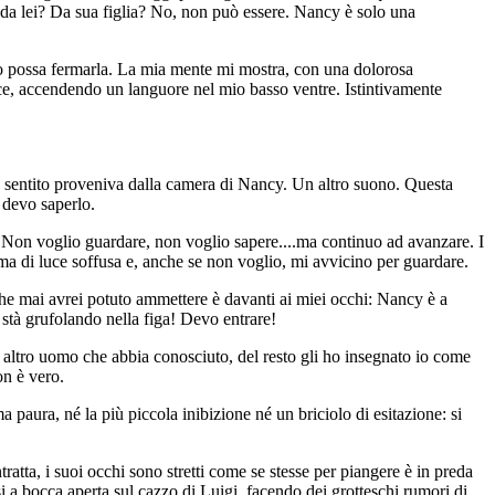
o da lei? Da sua figlia? No, non può essere. Nancy è solo una
 io possa fermarla. La mia mente mi mostra, con una dolorosa
isce, accendendo un languore nel mio basso ventre. Istintivamente
o sentito proveniva dalla camera di Nancy. Un altro suono. Questa
 devo saperlo.
 Non voglio guardare, non voglio sapere....ma continuo ad avanzare. I
lama di luce soffusa e, anche se non voglio, mi avvicino per guardare.
che mai avrei potuto ammettere è davanti ai miei occhi: Nancy è a
 stà grufolando nella figa! Devo entrare!
 altro uomo che abbia conosciuto, del resto gli ho insegnato io come
on è vero.
aura, né la più piccola inibizione né un briciolo di esitazione: si
tratta, i suoi occhi sono stretti come se stesse per piangere è in preda
 a bocca aperta sul cazzo di Luigi, facendo dei grotteschi rumori di