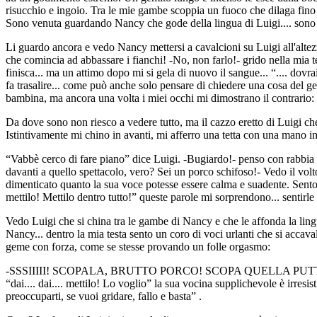
risucchio e ingoio. Tra le mie gambe scoppia un fuoco che dilaga fino 
Sono venuta guardando Nancy che gode della lingua di Luigi.... sono s
Li guardo ancora e vedo Nancy mettersi a cavalcioni su Luigi all'altezza
che comincia ad abbassare i fianchi! -No, non farlo!- grido nella mia te
finisca... ma un attimo dopo mi si gela di nuovo il sangue... “.... dovr
fa trasalire... come può anche solo pensare di chiedere una cosa del g
bambina, ma ancora una volta i miei occhi mi dimostrano il contrario: N
Da dove sono non riesco a vedere tutto, ma il cazzo eretto di Luigi ch
Istintivamente mi chino in avanti, mi afferro una tetta con una mano in
“Vabbè cerco di fare piano” dice Luigi. -Bugiardo!- penso con rabbia 
davanti a quello spettacolo, vero? Sei un porco schifoso!- Vedo il volt
dimenticato quanto la sua voce potesse essere calma e suadente. Sento un 
mettilo! Mettilo dentro tutto!” queste parole mi sorprendono... sentirle
Vedo Luigi che si china tra le gambe di Nancy e che le affonda la lingu
Nancy... dentro la mia testa sento un coro di voci urlanti che 
geme con forza, come se stesse provando un folle orgasmo:
-SSSIIIII! SCOPALA, BRUTTO PORCO! SCOPA QUELLA PUTTANA DI 
“dai.... dai.... mettilo! Lo voglio” la sua vocina supplichevole è irresi
preoccuparti, se vuoi gridare, fallo e basta” .