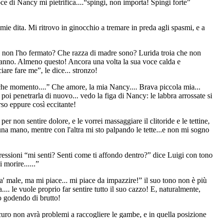
e di Nancy mi pietrifica....“spingi, non importa! Spingi forte”
ita. Mi ritrovo in ginocchio a tremare in preda agli spasmi, e a
chè non l'ho fermato? Che razza di madre sono? Lurida troia che non
al danno. Almeno questo! Ancora una volta la sua voce calda e
are fare me”, le dice... stronzo!
lche momento....” Che amore, la mia Nancy.... Brava piccola mia...
 poi penetrarla di nuovo... vedo la figa di Nancy: le labbra arrossate si
rso eppure così eccitante!
er non sentire dolore, e le vorrei massaggiare il clitoride e le tettine,
na mano, mentre con l'altra mi sto palpando le tette...e non mi sogno
pressioni “mi senti? Senti come ti affondo dentro?” dice Luigi con tono
 morire......”
' male, ma mi piace... mi piace da impazzire!” il suo tono non è più
.. le vuole proprio far sentire tutto il suo cazzo! E, naturalmente,
tò godendo di brutto!
sicuro non avrà problemi a raccogliere le gambe, e in quella posizione