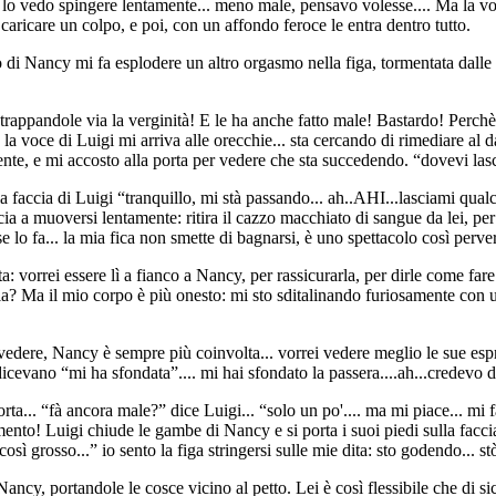
. lo vedo spingere lentamente... meno male, pensavo volesse.... Ma la voc
care un colpo, e poi, con un affondo feroce le entra dentro tutto.
mi fa esplodere un altro orgasmo nella figa, tormentata dalle mie d
, strappandole via la verginità! E le ha anche fatto male! Bastardo! Per
!” la voce di Luigi mi arriva alle orecchie... sta cercando di rimediare 
nte, e mi accosto alla porta per vedere che sta succedendo. “dovevi lasci
 faccia di Luigi “tranquillo, mi stà passando... ah..AHI...lasciami qua
cia a muoversi lentamente: ritira il cazzo macchiato di sangue da lei, per
 lo fa... la mia fica non smette di bagnarsi, è uno spettacolo così perve
: vorrei essere lì a fianco a Nancy, per rassicurarla, per dirle come fare p
a? Ma il mio corpo è più onesto: mi sto sditalinando furiosamente con u
o vedere, Nancy è sempre più coinvolta... vorrei vedere meglio le sue es
he dicevano “mi ha sfondata”.... mi hai sfondato la passera....ah...credevo di
. “fà ancora male?” dice Luigi... “solo un po'.... ma mi piace... mi fa
to! Luigi chiude le gambe di Nancy e si porta i suoi piedi sulla faccia..
così grosso...” io sento la figa stringersi sulle mie dita: sto godendo... s
 Nancy, portandole le cosce vicino al petto. Lei è così flessibile che di 