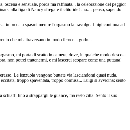
ca, oscena e sensuale, porca ma raffinata... la celebrazione del peggior
si alla figa di Nancy sfregare il clitoride! -no...- penso, sapendo
 preda a spasmi mentre l'orgasmo la travolge. Luigi continua ad
imento che mi attraversano in modo feroce... godo...
'orgasmo, mi porta di scatto in camera, dove, in qualche modo riesco a
ora, non potrei trattenermi, e mi lascerei scopare come una puttana!
materasso. Le lenzuola vengono buttate via lasciandomi quasi nuda,
eccitata, troppo spaventata, troppo confusa... Luigi si avvicina: sento
 schiaffi fino a strappargli le guance, ma resto zitta. Sento il suo