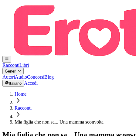
Racconti
Libri
Generi
Autori
Audio
Concorsi
Blog
Accedi
Italiano
Home
Racconti
Mia figlia che non sa... Una mamma sconvolta
Mia figlia che non sa... Una mamma sconvo