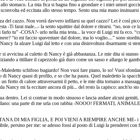
allo stomaco. La mia fica si bagna fino a grondare e i miei umori gocci
convolta ed eccitata allo stesso tempo. Sento una mia mano insinuarsi 
 del cazzo. Non vorrà davvero infilarsi su quel cazzo? Lei è così piccoli
sta -Ti farai male...- la sento squittire dal dolore e ritrarsi. “no, non c
ai farlo tu” -COSA?- urlo nella mia testa... la voce di Luigi mi fa eco. 
enere? “io mi faccio spaventare dal dolore, ma lo voglio....” sono stord
ancy fa alzare Luigi dal letto e con una disinvoltura disarmante si sten
e si avvicina al culetto di Nancy è già abbastanza. Le mie dita si stann
iziando a titillare il capezzolo già duro come un sasso e allargo le gam
-Maledetto schifoso bugiardo! Non vuoi fare piano, lo so! Vuoi sfondarla
o di Nancy quasi di profilo, e so che ha paura. Quel maledetto la spacch
fiotto di calore attraversarmi il petto, e le mie dita tornano a massaggia
 da Nancy mi fa eccitare ancora di più... del resto la capisco: anch'io st
a dentro. Lei si contrae in modo sinuoso e lascia andare alcuni gemiti, m
si accavallano: una parte di me urla con rabbia -NOOO! FERMATI, 
MIA FIGLIA, E POI VIENI A RIEMPIRE ANCHE ME- i gemiti di Nan
stibile, persino per me: se adesso fossi al posto di Luigi la prenderei con