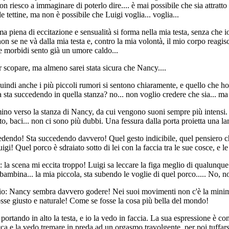
n riesco a immaginare di poterlo dire.... è mai possibile che sia attratt
e tettine, ma non è possibile che Luigi voglia... voglia...
a piena di eccitazione e sensualità si forma nella mia testa, senza che
non se ne và dalla mia testa e, contro la mia volontà, il mio corpo reag
 e morbidi sento già un umore caldo...
scopare, ma almeno sarei stata sicura che Nancy....
uindi anche i più piccoli rumori si sentono chiaramente, e quello che h
sta succedendo in quella stanza? no... non voglio credere che sia... ma
no verso la stanza di Nancy, da cui vengono suoni sempre più intensi.
etto, baci... non ci sono più dubbi. Una fessura dalla porta proietta una 
ccedendo! Sta succedendo davvero! Quel gesto indicibile, quel pensiero 
! Quel porco è sdraiato sotto di lei con la faccia tra le sue cosce, e le
 la scena mi eccita troppo! Luigi sa leccare la figa meglio di qualunque
 bambina... la mia piccola, sta subendo le voglie di quel porco..... No, n
rio: Nancy sembra davvero godere! Nei suoi movimenti non c'è la minima p
sse giusto e naturale! Come se fosse la cosa più bella del mondo!
ortando in alto la testa, e io la vedo in faccia. La sua espressione è con
 e la vedo tremare in preda ad un orgasmo travolgente, per poi tuffarsi