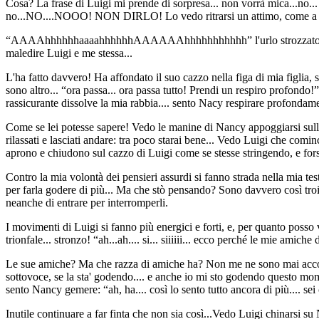
Cosa? La frase di Luigi mi prende di sorpresa... non vorrà mica...no..
no...NO....NOOO! NON DIRLO! Lo vedo ritrarsi un attimo, come a cari
“AAAAhhhhhhaaaahhhhhhAAAAAAhhhhhhhhhhh” l'urlo strozzato di Nancy 
maledire Luigi e me stessa...
L'ha fatto davvero! Ha affondato il suo cazzo nella figa di mia figlia
sono altro... “ora passa... ora passa tutto! Prendi un respiro profondo
rassicurante dissolve la mia rabbia.... sento Nacy respirare profondame
Come se lei potesse sapere! Vedo le manine di Nancy appoggiarsi sulla
rilassati e lasciati andare: tra poco starai bene... Vedo Luigi che comin
aprono e chiudono sul cazzo di Luigi come se stesse stringendo, e forse
Contro la mia volontà dei pensieri assurdi si fanno strada nella mia testa
per farla godere di più... Ma che stò pensando? Sono davvero così troi
neanche di entrare per interromperli.
I movimenti di Luigi si fanno più energici e forti, e, per quanto poss
trionfale... stronzo! “ah...ah.... si... siiiiii... ecco perché le mie amic
Le sue amiche? Ma che razza di amiche ha? Non me ne sono mai accorta..
sottovoce, se la sta' godendo.... e anche io mi sto godendo questo momen
sento Nancy gemere: “ah, ha.... così lo sento tutto ancora di più.... sei 
Inutile continuare a far finta che non sia così...Vedo Luigi chinarsi su