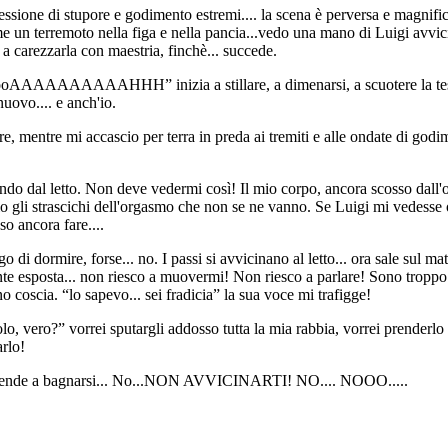
ressione di stupore e godimento estremi.... la scena è perversa e magnifi
n terremoto nella figa e nella pancia...vedo una mano di Luigi avvicinar
a carezzarla con maestria, finchè... succede.
AAAAAAAHHH” inizia a stillare, a dimenarsi, a scuotere la testa in
ovo.... e anch'io.
re, mentre mi accascio per terra in preda ai tremiti e alle ondate di god
ando dal letto. Non deve vedermi così! Il mio corpo, ancora scosso dall
lo gli strascichi dell'orgasmo che non se ne vanno. Se Luigi mi vedesse 
o ancora fare....
 di dormire, forse... no. I passi si avvicinano al letto... ora sale sul 
ente esposta... non riesco a muovermi! Non riesco a parlare! Sono troppo 
 coscia. “lo sapevo... sei fradicia” la sua voce mi trafigge!
lo, vero?” vorrei sputargli addosso tutta la mia rabbia, vorrei prenderlo a
arlo!
 riprende a bagnarsi... No...NON AVVICINARTI! NO.... NOOO.....