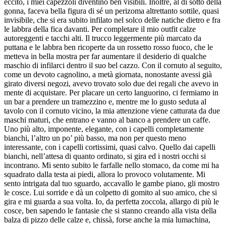
eccito, i miei capezzoli diventino ben visibili. Inoltre, al di sotto della
gonna, faceva bella figura di sé un perizoma altrettanto sottile, quasi
invisibile, che si era subito infilato nel solco delle natiche dietro e fra
le labbra della fica davanti. Per completare il mio outfit calze
autoreggenti e tacchi alti. Il trucco leggermente più marcato da
puttana e le labbra ben ricoperte da un rossetto rosso fuoco, che le
metteva in bella mostra per far aumentare il desiderio di qualche
maschio di infilarci dentro il suo bel cazzo. Con il cornuto al seguito,
come un devoto cagnolino, a metà giornata, nonostante avessi già
girato diversi negozi, avevo trovato solo due dei regali che avevo in
mente di acquistare. Per placare un certo languorino, ci fermiamo in
un bar a prendere un tramezzino e, mentre me lo gusto seduta al
tavolo con il cornuto vicino, la mia attenzione viene catturata da due
maschi maturi, che entrano e vanno al banco a prendere un caffe.
Uno più alto, imponente, elegante, con i capelli completamente
bianchi, l’altro un po’ più basso, ma non per questo meno
interessante, con i capelli cortissimi, quasi calvo. Quello dai capelli
bianchi, nell’attesa di quanto ordinato, si gira ed i nostri occhi si
incontrano. Mi sento subito le farfalle nello stomaco, da come mi ha
squadrato dalla testa ai piedi, allora lo provoco volutamente. Mi
sento intrigata dal tuo sguardo, accavallo le gambe piano, gli mostro
le cosce. Lui sorride e dà un colpetto di gomito al suo amico, che si
gira e mi guarda a sua volta. Io, da perfetta zoccola, allargo di più le
cosce, ben sapendo le fantasie che si stanno creando alla vista della
balza di pizzo delle calze e, chissà, forse anche la mia lumachina,