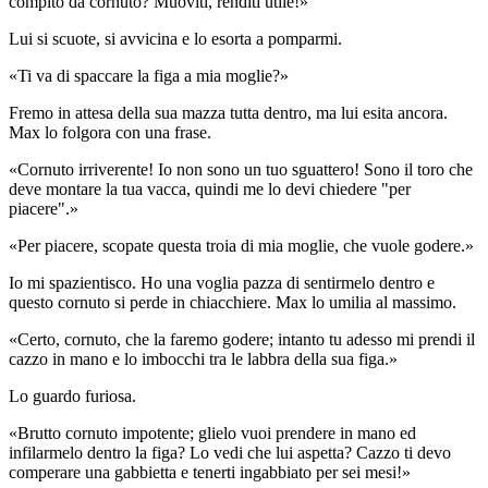
compito da cornuto? Muoviti, renditi utile!»
Lui si scuote, si avvicina e lo esorta a pomparmi.
«Ti va di spaccare la figa a mia moglie?»
Fremo in attesa della sua mazza tutta dentro, ma lui esita ancora.
Max lo folgora con una frase.
«Cornuto irriverente! Io non sono un tuo sguattero! Sono il toro che
deve montare la tua vacca, quindi me lo devi chiedere "per
piacere".»
«Per piacere, scopate questa troia di mia moglie, che vuole godere.»
Io mi spazientisco. Ho una voglia pazza di sentirmelo dentro e
questo cornuto si perde in chiacchiere. Max lo umilia al massimo.
«Certo, cornuto, che la faremo godere; intanto tu adesso mi prendi il
cazzo in mano e lo imbocchi tra le labbra della sua figa.»
Lo guardo furiosa.
«Brutto cornuto impotente; glielo vuoi prendere in mano ed
infilarmelo dentro la figa? Lo vedi che lui aspetta? Cazzo ti devo
comperare una gabbietta e tenerti ingabbiato per sei mesi!»