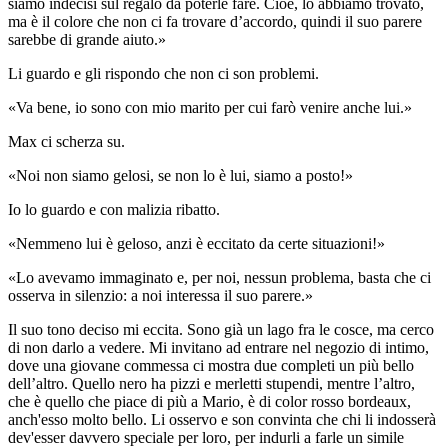
siamo indecisi sul regalo da poterle fare. Cioè, lo abbiamo trovato,
ma è il colore che non ci fa trovare d’accordo, quindi il suo parere
sarebbe di grande aiuto.»
Li guardo e gli rispondo che non ci son problemi.
«Va bene, io sono con mio marito per cui farò venire anche lui.»
Max ci scherza su.
«Noi non siamo gelosi, se non lo è lui, siamo a posto!»
Io lo guardo e con malizia ribatto.
«Nemmeno lui è geloso, anzi è eccitato da certe situazioni!»
«Lo avevamo immaginato e, per noi, nessun problema, basta che ci
osserva in silenzio: a noi interessa il suo parere.»
Il suo tono deciso mi eccita. Sono già un lago fra le cosce, ma cerco
di non darlo a vedere. Mi invitano ad entrare nel negozio di intimo,
dove una giovane commessa ci mostra due completi un più bello
dell’altro. Quello nero ha pizzi e merletti stupendi, mentre l’altro,
che è quello che piace di più a Mario, è di color rosso bordeaux,
anch'esso molto bello. Li osservo e son convinta che chi li indosserà
dev'esser davvero speciale per loro, per indurli a farle un simile