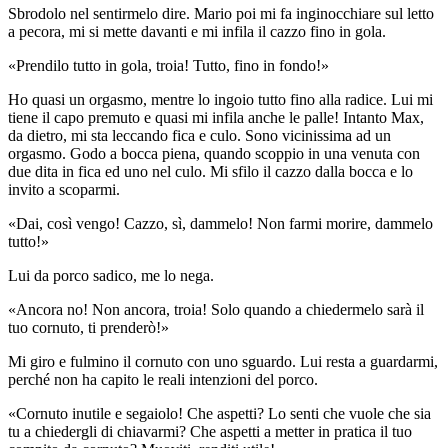
Sbrodolo nel sentirmelo dire. Mario poi mi fa inginocchiare sul letto
a pecora, mi si mette davanti e mi infila il cazzo fino in gola.
«Prendilo tutto in gola, troia! Tutto, fino in fondo!»
Ho quasi un orgasmo, mentre lo ingoio tutto fino alla radice. Lui mi
tiene il capo premuto e quasi mi infila anche le palle! Intanto Max,
da dietro, mi sta leccando fica e culo. Sono vicinissima ad un
orgasmo. Godo a bocca piena, quando scoppio in una venuta con
due dita in fica ed uno nel culo. Mi sfilo il cazzo dalla bocca e lo
invito a scoparmi.
«Dai, così vengo! Cazzo, sì, dammelo! Non farmi morire, dammelo
tutto!»
Lui da porco sadico, me lo nega.
«Ancora no! Non ancora, troia! Solo quando a chiedermelo sarà il
tuo cornuto, ti prenderò!»
Mi giro e fulmino il cornuto con uno sguardo. Lui resta a guardarmi,
perché non ha capito le reali intenzioni del porco.
«Cornuto inutile e segaiolo! Che aspetti? Lo senti che vuole che sia
tu a chiedergli di chiavarmi? Che aspetti a metter in pratica il tuo