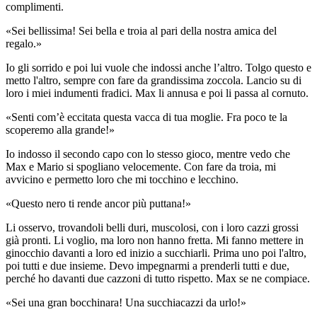
complimenti.
«Sei bellissima! Sei bella e troia al pari della nostra amica del
regalo.»
Io gli sorrido e poi lui vuole che indossi anche l’altro. Tolgo questo e
metto l'altro, sempre con fare da grandissima zoccola. Lancio su di
loro i miei indumenti fradici. Max li annusa e poi li passa al cornuto.
«Senti com’è eccitata questa vacca di tua moglie. Fra poco te la
scoperemo alla grande!»
Io indosso il secondo capo con lo stesso gioco, mentre vedo che
Max e Mario si spogliano velocemente. Con fare da troia, mi
avvicino e permetto loro che mi tocchino e lecchino.
«Questo nero ti rende ancor più puttana!»
Li osservo, trovandoli belli duri, muscolosi, con i loro cazzi grossi
già pronti. Li voglio, ma loro non hanno fretta. Mi fanno mettere in
ginocchio davanti a loro ed inizio a succhiarli. Prima uno poi l'altro,
poi tutti e due insieme. Devo impegnarmi a prenderli tutti e due,
perché ho davanti due cazzoni di tutto rispetto. Max se ne compiace.
«Sei una gran bocchinara! Una succhiacazzi da urlo!»