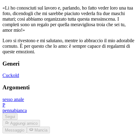
«Li ho conosciuti sul lavoro e, parlando, ho fatto veder loro una tua
foto, dicendogli che mi sarebbe piaciuto vederla fra due maschi
maturi; cosi abbiamo organizzato tutta questa messinscena. I
completi sono un regalo per quella meravigliosa troia che sei tu,
amor mio!»
Loro si rivestono e mi salutano, mentre io abbraccio il mio adorabile
cornuto. È per questo che lo amo: è sempre capace di regalarmi di
queste emozioni.
Generi
Cuckold
Argomenti
sesso anale
P
pennabianca
Segui
Aggiungi amico
Messaggio
Mancia