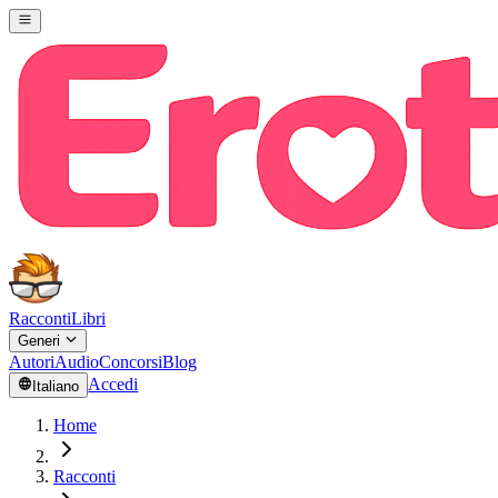
Racconti
Libri
Generi
Autori
Audio
Concorsi
Blog
Accedi
Italiano
Home
Racconti