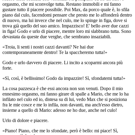
orgasmo, che mi sconvolge tutta. Restano immobili e mi fanno
gustare tutto il piacere possibile. Poi Max, da porco quale è, lo sfila
piano dal culo, facendomi pensare che presto me lo affonderà dentro
di nuovo, ma lui invece che nel culo, me lo spinge in figa, dove si
trova già quello del suo amico. Impazzisco! E' bello aver due cazzi
in figa! Godo e urlo di piacere, mentre loro mi slabbrano tutta. Sono
devastata da queste due verghe, che sembrano insaziabili.
«Troia, li senti i nostri cazzi davanti? Ne hai due
contemporaneamente dentro! Te la spaccheremo tutta!»
Godo e urlo davvero di piacere. Li incito a scoparmi ancora più
forte.
«Sì, così, è bellissimo! Godo da impazzire! Sì, sfondatemi tutta!»
La cosa pazzesca è che essi ancora non son venuti. Dopo il mio
ennesimo orgasmo, mi fanno girare di spalle a Mario, che me lo ha
infilato nel culo ed io, distesa su di lui, vedo Max che si posiziona
fra le mie cosce e me lo infila, non davanti, ma anch'esso dietro,
insieme a quello di Mario: adesso ne ho due, anche nel culo!
Urlo di dolore e piacere.
«Piano! Piano, che me lo sfondate, però è bello: mi piace! Sì,