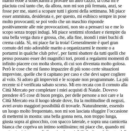
marito ebbe a sollecitarmi a provare un altro cazzo, la cosa mi è
piaciuta così tanto che, da allora, non mi son più fermata, anzi, se
fosse per me, starei a scopare tutti i giorni della settimana. Mi piace
esser ammirata, desiderata e, per questo, mi esibisco sempre in pose
molto provocanti; se poi vedo che un maschio risponde
positivamente alle mie provocazioni, non sto a pensarci su e me lo
scopo senza troppi indugi. Mi piace sentirmi sfondare e riempire da
una bella verga dura e grossa, che, alla fine, inondi i miei buchi di
crema calda. Sì, mi piace far la troia! Generalmente è quel gran
cornuto del mio adorabile marito a organizzarmi le monte o a
portarmi in qualche club prive', per farmi sbattere da tutti quelli che
penso possano esser dei magnifici tori, pronti a regalarmi momenti di
infinito piacere con molta sborra, di cui son diventata molto golosa.
Però le cose che mi fanno impazzire di più sono certe situazioni
impreviste, quelle che ti capitano per caso e che devi saper cogliere
al volo. Si adoro gli imprevisti e le scopate non programmate. La più
recente si è verificata sabato scorso. Mi ero recata con il cornuto alla
Città Mercato per completare i miei acquisti di Natale. Dovevo
prendere 4/5 cose di buon pregio, per delle persone a noi care e la
Città Mercato era il luogo ideale dove, fra la moltitudine di negozi,
avrei avuto maggiori possibilità di trovarle. Naturalmente, essendo
un luogo molto frequentato, non mi son lasciata sfuggire l’occasione
di mettermi in mostra: una bella gonna nera, non troppo lunga,
giusta sopra al ginocchio, con spacco laterale, e sopra una camicetta
bianca che copriva un intimo sottilissimo; mi piace che, quando mi