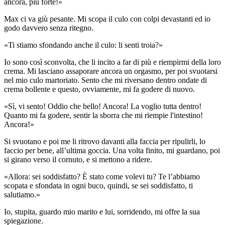
ancora, più forte!»
Max ci va giù pesante. Mi scopa il culo con colpi devastanti ed io
godo davvero senza ritegno.
«Ti stiamo sfondando anche il culo: li senti troia?»
Io sono così sconvolta, che li incito a far di più e riempirmi della loro
crema. Mi lasciano assaporare ancora un orgasmo, per poi svuotarsi
nel mio culo martoriato. Sento che mi riversano dentro ondate di
crema bollente e questo, ovviamente, mi fa godere di nuovo.
«Sì, vi sento! Oddio che bello! Ancora! La voglio tutta dentro!
Quanto mi fa godere, sentir la sborra che mi riempie l'intestino!
Ancora!»
Si svuotano e poi me li ritrovo davanti alla faccia per ripulirli, lo
faccio per bene, all’ultima goccia. Una volta finito, mi guardano, poi
si girano verso il cornuto, e si mettono a ridere.
«Allora: sei soddisfatto? È stato come volevi tu? Te l’abbiamo
scopata e sfondata in ogni buco, quindi, se sei soddisfatto, ti
salutiamo.»
Io, stupita, guardo mio marito e lui, sorridendo, mi offre la sua
spiegazione.