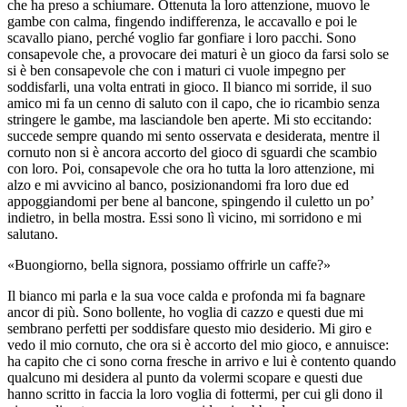
che ha preso a schiumare. Ottenuta la loro attenzione, muovo le
gambe con calma, fingendo indifferenza, le accavallo e poi le
scavallo piano, perché voglio far gonfiare i loro pacchi. Sono
consapevole che, a provocare dei maturi è un gioco da farsi solo se
si è ben consapevole che con i maturi ci vuole impegno per
soddisfarli, una volta entrati in gioco. Il bianco mi sorride, il suo
amico mi fa un cenno di saluto con il capo, che io ricambio senza
stringere le gambe, ma lasciandole ben aperte. Mi sto eccitando:
succede sempre quando mi sento osservata e desiderata, mentre il
cornuto non si è ancora accorto del gioco di sguardi che scambio
con loro. Poi, consapevole che ora ho tutta la loro attenzione, mi
alzo e mi avvicino al banco, posizionandomi fra loro due ed
appoggiandomi per bene al bancone, spingendo il culetto un po’
indietro, in bella mostra. Essi sono lì vicino, mi sorridono e mi
salutano.
«Buongiorno, bella signora, possiamo offrirle un caffe?»
Il bianco mi parla e la sua voce calda e profonda mi fa bagnare
ancor di più. Sono bollente, ho voglia di cazzo e questi due mi
sembrano perfetti per soddisfare questo mio desiderio. Mi giro e
vedo il mio cornuto, che ora si è accorto del mio gioco, e annuisce:
ha capito che ci sono corna fresche in arrivo e lui è contento quando
qualcuno mi desidera al punto da volermi scopare e questi due
hanno scritto in faccia la loro voglia di fottermi, per cui gli dono il