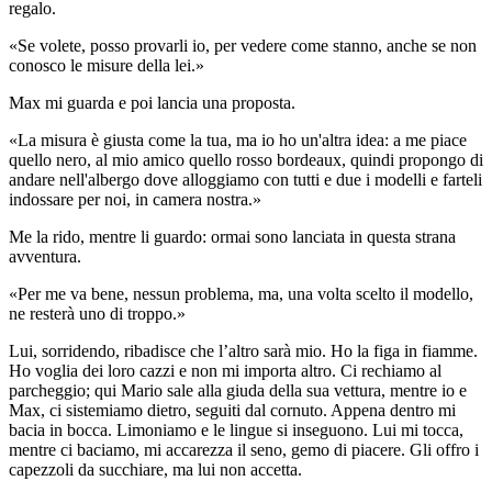
regalo.
«Se volete, posso provarli io, per vedere come stanno, anche se non
conosco le misure della lei.»
Max mi guarda e poi lancia una proposta.
«La misura è giusta come la tua, ma io ho un'altra idea: a me piace
quello nero, al mio amico quello rosso bordeaux, quindi propongo di
andare nell'albergo dove alloggiamo con tutti e due i modelli e farteli
indossare per noi, in camera nostra.»
Me la rido, mentre li guardo: ormai sono lanciata in questa strana
avventura.
«Per me va bene, nessun problema, ma, una volta scelto il modello,
ne resterà uno di troppo.»
Lui, sorridendo, ribadisce che l’altro sarà mio. Ho la figa in fiamme.
Ho voglia dei loro cazzi e non mi importa altro. Ci rechiamo al
parcheggio; qui Mario sale alla giuda della sua vettura, mentre io e
Max, ci sistemiamo dietro, seguiti dal cornuto. Appena dentro mi
bacia in bocca. Limoniamo e le lingue si inseguono. Lui mi tocca,
mentre ci baciamo, mi accarezza il seno, gemo di piacere. Gli offro i
capezzoli da succhiare, ma lui non accetta.