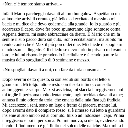
«Non c' è tempo: siamo arrivati.»
Infatti Mario parcheggia davanti al loro bungalow. Aspettiamo un
attimo che arrivi il cornuto, già felice ed eccitato al massimo mi
bacia e mi dice che devo godermela alla grande. Io lo guardo e gli
accarezzo il capo, dove fra poco spunteranno altre sontuose corna.
Appena dentro, mi sento abbracciare da dietro. È Mario che mi fa
sentire il suo pacco duro sul culo. Sono eccitatissima, ma subito mi
rendo conto che è Max il più porco dei due. Mi chiede di spogliarmi
e indossare la lingerie. Gli chiedo se devo farlo in privato o davanti a
loro, e lui mi risponde prendendo il cellullare e facendo partire la
musica dello spogliarello di 9 settimane e mezzo.
«No spogliati davanti a noi, con fare da troia consumata.»
Dopo avermi detto questo, si son seduti sul bordo del letto a
guardarmi. Mi tolgo tutto e resto con il solo intimo, con sotto
autoreggenti e scarpe. Max si avvicina, mi slaccia il reggiseno e poi
mi toglie il perizoma molto lentamente, inginocchiato davanti a me;
annusa il mio odore da troia, che emana dalla mia figa già fradicia.
Mi accarezzo i seni, sono un lago e fremo di piacere, mentre lui,
dopo avermi dato il completo rosso, si è rimesso sul letto a guardami
insieme al suo amico ed al cornuto. Inizio ad indossare i capi. Prima
il reggiseno e poi il perizoma. Poi mi muovo, sculetto, evidenziando
il culo. L’indumento è già finito nel solco delle natiche. Max mi fa i