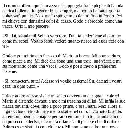
Il cornuto afferra quella mazza e la appoggia fra le pieghe della mia
ostrica bollente. In genere lo fa sempre, ma non lo ha fatto, questa
volta: sarà punito. Max me lo spinge tutto dentro fino in fondo. Poi
mi chiava con durissimi colpi di cazzo. Godo e sbrodolo come una
vacca. Urlo il mio piacere.
«Sì, dai, sfondami! Sei un vero toro! Dai, fa veder bene al cornuto
come mi scopi! Voglio fargli vedere quanto riesco ad esser troia con
te!»
Godo e poi mi rimetto il cazzo di Mario in bocca. Mi pompa duro,
come piace a me. Mi dice che sono una gran troia, una vacca e mi
sta montando come una vacca. Godo e poi li invito a prendermi
insieme.
«Sì, rompetemi tutta! Adesso vi voglio assieme! Su, datemi i vostri
cazzi in ogni buco!»
Urlo e godo; adesso sì che mi sento davvero una cagna in calore!
Mario si distende davanti a me e mi trascina su di lui. Mi infila la sua
mazza davanti, dove, fino a poco prima, c’era l’altra. Max allora si
inginocchia dietro di me e me lo sbatte nel culo. Il cornuto lo aiuta,
aprendomi bene le chiappe per farlo entrare. Lui lo affonda con un
colpo secco e deciso, che mi fa urlare sia di piacere che di dolore.
Adoro esser sbattuta con violenza. Mi pompano ed ho un nuovo