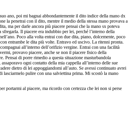
sul suo ano, poi mi bagnai abbondantemente il dito indice della mano dx
ione la penetrai con il dito, mentre il medio della stessa mano provava a
 dita, ma per darle ancora più piacere pensai che la mano sx poteva
sfregarla. Il piacere era indubbio per lei, perché l’interno della
 nell’ano. Poco alla volta entrai con due dita, piano, dolcemente, poco
a con entrambe le dita più volte. Entravo ed uscivo. La ritenni pronta.
compagnai all’interno dell’orifizio vergine. Entrai con una facilità
vermi, provavo piacere, anche se non il piacere fisico della
e. Pensai di porre rimedio a questa situazione masturbandola
assaporavo ogni contatto della mia cappella all’interno delle sue
cadere dietro di lei appoggiandomi all’auto. Se avessi continuato avrei
 di lasciarmelo pulire con una salviettina prima. Mi scostò la mano
r portarmi al piacere, ma ricordo con certezza che lei non si perse