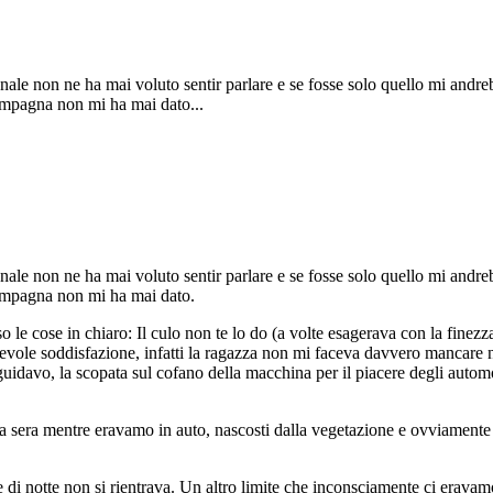
nale non ne ha mai voluto sentir parlare e se fosse solo quello mi and
compagna non mi ha mai dato...
nale non ne ha mai voluto sentir parlare e se fosse solo quello mi and
compagna non mi ha mai dato.
 le cose in chiaro: Il culo non te lo do (a volte esagerava con la fine
tevole soddisfazione, infatti la ragazza non mi faceva davvero mancare 
 guidavo, la scopata sul cofano della macchina per il piacere degli auto
sera mentre eravamo in auto, nascosti dalla vegetazione e ovviamente 
 di notte non si rientrava. Un altro limite che inconsciamente ci erava