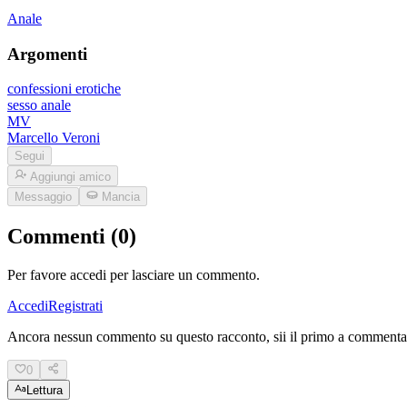
Anale
Argomenti
confessioni erotiche
sesso anale
MV
Marcello Veroni
Segui
Aggiungi amico
Messaggio
Mancia
Commenti (0)
Per favore accedi per lasciare un commento.
Accedi
Registrati
Ancora nessun commento su questo racconto, sii il primo a commenta
0
Lettura