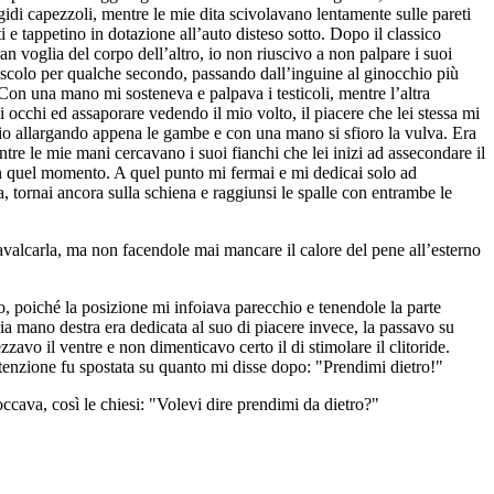
idi capezzoli, mentre le mie dita scivolavano lentamente sulle pareti
 e tappetino in dotazione all’auto disteso sotto. Dopo il classico
n voglia del corpo dell’altro, io non riuscivo a non palpare i suoi
 muscolo per qualche secondo, passando dall’inguine al ginocchio più
on una mano mi sosteneva e palpava i testicoli, mentre l’altra
cchi ed assaporare vedendo il mio volto, il piacere che lei stessa mi
allargando appena le gambe e con una mano si sfioro la vulva. Era
entre le mie mani cercavano i suoi fianchi che lei inizi ad assecondare il
in quel momento. A quel punto mi fermai e mi dedicai solo ad
bra, tornai ancora sulla schiena e raggiunsi le spalle con entrambe le
.
cavalcarla, ma non facendole mai mancare il calore del pene all’esterno
, poiché la posizione mi infoiava parecchio e tenendole la parte
ia mano destra era dedicata al suo di piacere invece, la passavo su
zzavo il ventre e non dimenticavo certo il di stimolare il clitoride.
ttenzione fu spostata su quanto mi disse dopo: "Prendimi dietro!"
ccava, così le chiesi: "Volevi dire prendimi da dietro?"