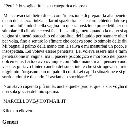
"Perché lo voglio" fu la sua categorica risposta.
Mi accovacciai dietro di lei, con l’intenzione di prepararla alla penet
e con delicatezza iniziai a farmi spazio tra le sue carni chiedendole se
distrarla infilandosi nella vagina. In questa posizione procedetti per
stimolarle il clitoride e così feci. La sentii gemere quando la mano si a
vagina si umettò parecchio ed approfittai del liquido per bagnare ulteri
per volta, fino a sentire lo sfintere che cedeva sotto lo stimolo delle 
Mi bagnai il palmo della mano con la saliva e mi masturbai un poco, sali
insospettata. Lei voleva essere penetrata. Lei voleva essere mia e farm
penetrazione in vagina, ma il piacere psicologico e morboso del poss
dolcemente. La toccavo ovunque con l’altra mano, ma il pensiero andav
viscere, gustavo l’intero anello del suo sfintere che si stringeva sul 
raggiunto l’orgasmo con un paio di colpi. Lei capì la situazione e si g
sorridendomi e dicendo "Lasciamelo succhiare!!!".
Non stavo capendo più nulla, anche quelle parole, quella sua voglia d
una sola goccia del mio sperma.
MARCELLOVE@HOTMAIL.IT
Kik marcellovero
Generi