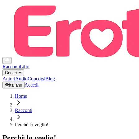
Racconti
Libri
Generi
Autori
Audio
Concorsi
Blog
Accedi
Italiano
Home
Racconti
Perchè lo voglio!
Perchè lo voglio!