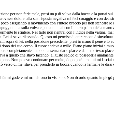
razione per non farle male, presi un p di saliva dalla bocca e la portai 
 provasse dolore, alla sua risposta negativa mi feci coraggio e con decis
 un poco eseguendo il movimento con l’intero braccio per non stancare le
ppoggio tutta sulla vulva e poi continuai con l’intero palmo della mano a 
ormente lo sfintere. Nel farlo non rientrai con l’indice nella vagina, ma
dita. Lei si stava rilassando. Questo mi permise di entrare con disinvoltur
i sopra di lei, nella posizione precedente, presi in mano il pene e lo ac
i dono del suo corpo. Il cuore andava a mille. Piano piano iniziai a muo
edere completamente una donna senza darle piacere dal mio stesso piacer
a a quello che stavo facendo, al gusto sadico di possederla analmente, 
mio pene. Non potevo continuare per molto, dopo pochi minuti mi lasciai 
irò verso di me, stava per prenderlo in bocca quando la fermai e le dissi
i farmi godere mi mandarono in visibilio. Non ricordo quanto impiegò pe