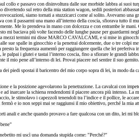
 collo e passavo con disinvoltura dalle sue morbide labbra ai suoi turg
 divertendo sul retro della mia station wagon, sedili posteriori abbassati
provocazioni, siamo tornati a stuzzicarci come al solito. Avevamo una gra
iava con il passarmi una mano all’interno della coscia, sfiorava tutto il
cemente. Me lo prendeva in mano con dolcezza e con entrambe le mani. C
o mi baciava più volte facendo delle lunghe pause per guardarmi negli o
nza mezzi termini mi disse MARCO CAVALCAMI, e si mise in ginocchio 
si alle sue spalle in ginocchio e la penetrai dolcemente, due o tre colpi m
 presto la frequenza aumentò per raggiungere quella che lei preferiva 
le palpai i glutei e tastai l’interno coscia, fino a sfiorare le grandi lab
e il mio pene all’interno di lei. Provai piacere nel sentire il suo gemito
 dei piedi spostai il baricentro del mio corpo sopra di lei, in modo da 
ione e la posizione agevolarono la penetrazione. La cavalcai con impeto
a e ad inarcare la schiena rendendomi il piacere ancora più intenso. La m
io, le stimolavo i capezzoli tenendoli tra l’indice e il pollice, le accare
 fermò e io non seppi mai se raggiunsi il mio obiettivo, perché la mia a
ti anali e anche quando provavo a fare qualcosa con un dito, lei mi blo
o bene"
 inebetito mi uscì una domanda stupida come: "Perché?"