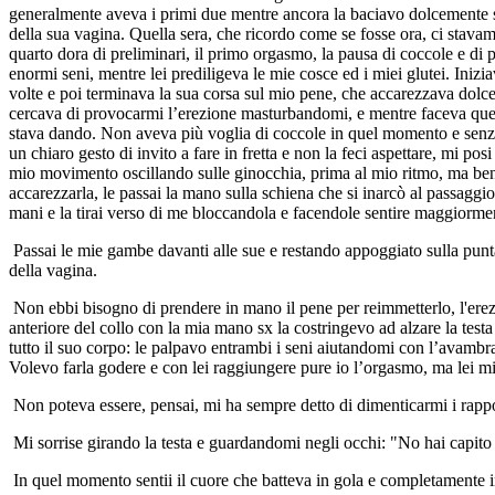
generalmente aveva i primi due mentre ancora la baciavo dolcemente sul
della sua vagina. Quella sera, che ricordo come se fosse ora, ci stavamo
quarto dora di preliminari, il primo orgasmo, la pausa di coccole e di 
enormi seni, mentre lei prediligeva le mie cosce ed i miei glutei. Iniz
volte e poi terminava la sua corsa sul mio pene, che accarezzava dol
cercava di provocarmi l’erezione masturbandomi, e mentre faceva quest
stava dando. Non aveva più voglia di coccole in quel momento e se
un chiaro gesto di invito a fare in fretta e non la feci aspettare, mi po
mio movimento oscillando sulle ginocchia, prima al mio ritmo, ma ben
accarezzarla, le passai la mano sulla schiena che si inarcò al passaggio, 
mani e la tirai verso di me bloccandola e facendole sentire maggiorment
Passai le mie gambe davanti alle sue e restando appoggiato sulla punta
della vagina.
Non ebbi bisogno di prendere in mano il pene per reimmetterlo, l'erez
anteriore del collo con la mia mano sx la costringevo ad alzare la test
tutto il suo corpo: le palpavo entrambi i seni aiutandomi con l’avambracc
Volevo farla godere e con lei raggiungere pure io l’orgasmo, ma lei mi
Non poteva essere, pensai, mi ha sempre detto di dimenticarmi i rappor
Mi sorrise girando la testa e guardandomi negli occhi: "No hai capit
In quel momento sentii il cuore che batteva in gola e completamente