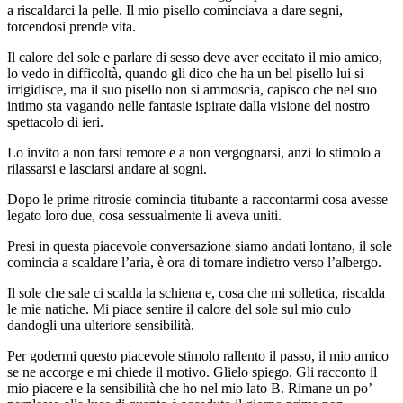
a riscaldarci la pelle. Il mio pisello cominciava a dare segni,
torcendosi prende vita.
Il calore del sole e parlare di sesso deve aver eccitato il mio amico,
lo vedo in difficoltà, quando gli dico che ha un bel pisello lui si
irrigidisce, ma il suo pisello non si ammoscia, capisco che nel suo
intimo sta vagando nelle fantasie ispirate dalla visione del nostro
spettacolo di ieri.
Lo invito a non farsi remore e a non vergognarsi, anzi lo stimolo a
rilassarsi e lasciarsi andare ai sogni.
Dopo le prime ritrosie comincia titubante a raccontarmi cosa avesse
legato loro due, cosa sessualmente li aveva uniti.
Presi in questa piacevole conversazione siamo andati lontano, il sole
comincia a scaldare l’aria, è ora di tornare indietro verso l’albergo.
Il sole che sale ci scalda la schiena e, cosa che mi solletica, riscalda
le mie natiche. Mi piace sentire il calore del sole sul mio culo
dandogli una ulteriore sensibilità.
Per godermi questo piacevole stimolo rallento il passo, il mio amico
se ne accorge e mi chiede il motivo. Glielo spiego. Gli racconto il
mio piacere e la sensibilità che ho nel mio lato B. Rimane un po’