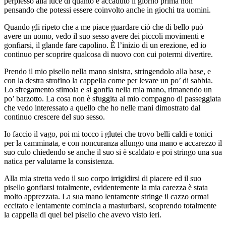
perplesso alla luce di quanto è accaduto il giorno prima non
pensando che potessi essere coinvolto anche in giochi tra uomini.
Quando gli ripeto che a me piace guardare ciò che di bello può
avere un uomo, vedo il suo sesso avere dei piccoli movimenti e
gonfiarsi, il glande fare capolino. È l’inizio di un erezione, ed io
continuo per scoprire qualcosa di nuovo con cui potermi divertire.
Prendo il mio pisello nella mano sinistra, stringendolo alla base, e
con la destra strofino la cappella come per levare un po’ di sabbia.
Lo sfregamento stimola e si gonfia nella mia mano, rimanendo un
po’ barzotto. La cosa non è sfuggita al mio compagno di passeggiata
che vedo interessato a quello che ho nelle mani dimostrato dal
continuo crescere del suo sesso.
Io faccio il vago, poi mi tocco i glutei che trovo belli caldi e tonici
per la camminata, e con noncuranza allungo una mano e accarezzo il
suo culo chiedendo se anche il suo si è scaldato e poi stringo una sua
natica per valutarne la consistenza.
Alla mia stretta vedo il suo corpo irrigidirsi di piacere ed il suo
pisello gonfiarsi totalmente, evidentemente la mia carezza è stata
molto apprezzata. La sua mano lentamente stringe il cazzo ormai
eccitato e lentamente comincia a masturbarsi, scoprendo totalmente
la cappella di quel bel pisello che avevo visto ieri.