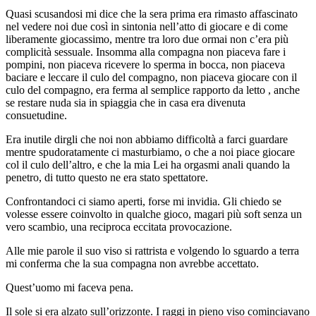
Quasi scusandosi mi dice che la sera prima era rimasto affascinato
nel vedere noi due così in sintonia nell’atto di giocare e di come
liberamente giocassimo, mentre tra loro due ormai non c’era più
complicità sessuale. Insomma alla compagna non piaceva fare i
pompini, non piaceva ricevere lo sperma in bocca, non piaceva
baciare e leccare il culo del compagno, non piaceva giocare con il
culo del compagno, era ferma al semplice rapporto da letto , anche
se restare nuda sia in spiaggia che in casa era divenuta
consuetudine.
Era inutile dirgli che noi non abbiamo difficoltà a farci guardare
mentre spudoratamente ci masturbiamo, o che a noi piace giocare
col il culo dell’altro, e che la mia Lei ha orgasmi anali quando la
penetro, di tutto questo ne era stato spettatore.
Confrontandoci ci siamo aperti, forse mi invidia. Gli chiedo se
volesse essere coinvolto in qualche gioco, magari più soft senza un
vero scambio, una reciproca eccitata provocazione.
Alle mie parole il suo viso si rattrista e volgendo lo sguardo a terra
mi conferma che la sua compagna non avrebbe accettato.
Quest’uomo mi faceva pena.
Il sole si era alzato sull’orizzonte. I raggi in pieno viso cominciavano