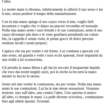
l’altra.
Le nostre mani si sfiorano, istintivamente io afferrò il suo sesso e lui
il mio, senza perdere il tempo della masturbazione.
Con la mia mano spingo il suo cazzo verso il mio, voglio farli
incontrare e voglio che ci diano un piacere recondito ed inusuale.
Nella mia mano sento i suoi fremiti e le sue contrazioni, sento il suo
cazzo diventare più duro e le vene gonfiarsi prendendo un colore
blu, la cappella è ormai viola, le prime gocce di dolce precum
rendono lucidi i nostri prepuzi.
Capisco che sta per venire e mi fermo. Lui continua a giocare col
mio sesso, mi guarda e vedo i suoi occhi spaesati, forse impauriti da
una realtà a lui sconosciuta.
Gli prendo la mano libera e gli faccio toccare il trasparente liquido
che esce dai nostri turgidi cazzi, poi lo invito la leccarsi la mano
mentre io faccio lo stesso.
Sento nel mio ventre le contrazioni, sto per venire. Nella mia mano
sento le sue contrazioni. Lui ha le mie stesse sensazioni. Veniamo
insieme, uno sull’altro, uno contro l’altro. Uno sperma si unisce
all’altro, ci riempie le mani. La pelle diviene scivolosa , continuiamo
fino agli ultimi spasmi. Svuotati.