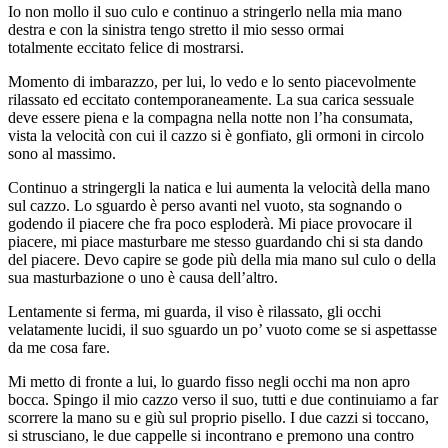
Io non mollo il suo culo e continuo a stringerlo nella mia mano
destra e con la sinistra tengo stretto il mio sesso ormai
totalmente eccitato felice di mostrarsi.
Momento di imbarazzo, per lui, lo vedo e lo sento piacevolmente
rilassato ed eccitato contemporaneamente. La sua carica sessuale
deve essere piena e la compagna nella notte non l’ha consumata,
vista la velocità con cui il cazzo si è gonfiato, gli ormoni in circolo
sono al massimo.
Continuo a stringergli la natica e lui aumenta la velocità della mano
sul cazzo. Lo sguardo è perso avanti nel vuoto, sta sognando o
godendo il piacere che fra poco esploderà. Mi piace provocare il
piacere, mi piace masturbare me stesso guardando chi si sta dando
del piacere. Devo capire se gode più della mia mano sul culo o della
sua masturbazione o uno è causa dell’altro.
Lentamente si ferma, mi guarda, il viso è rilassato, gli occhi
velatamente lucidi, il suo sguardo un po’ vuoto come se si aspettasse
da me cosa fare.
Mi metto di fronte a lui, lo guardo fisso negli occhi ma non apro
bocca. Spingo il mio cazzo verso il suo, tutti e due continuiamo a far
scorrere la mano su e giù sul proprio pisello. I due cazzi si toccano,
si strusciano, le due cappelle si incontrano e premono una contro