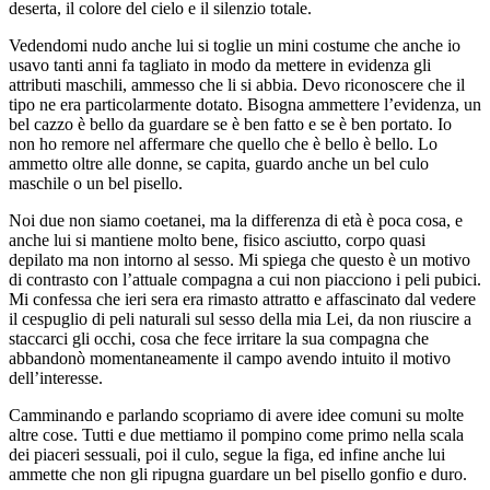
deserta, il colore del cielo e il silenzio totale.
Vedendomi nudo anche lui si toglie un mini costume che anche io
usavo tanti anni fa tagliato in modo da mettere in evidenza gli
attributi maschili, ammesso che li si abbia. Devo riconoscere che il
tipo ne era particolarmente dotato. Bisogna ammettere l’evidenza, un
bel cazzo è bello da guardare se è ben fatto e se è ben portato. Io
non ho remore nel affermare che quello che è bello è bello. Lo
ammetto oltre alle donne, se capita, guardo anche un bel culo
maschile o un bel pisello.
Noi due non siamo coetanei, ma la differenza di età è poca cosa, e
anche lui si mantiene molto bene, fisico asciutto, corpo quasi
depilato ma non intorno al sesso. Mi spiega che questo è un motivo
di contrasto con l’attuale compagna a cui non piacciono i peli pubici.
Mi confessa che ieri sera era rimasto attratto e affascinato dal vedere
il cespuglio di peli naturali sul sesso della mia Lei, da non riuscire a
staccarci gli occhi, cosa che fece irritare la sua compagna che
abbandonò momentaneamente il campo avendo intuito il motivo
dell’interesse.
Camminando e parlando scopriamo di avere idee comuni su molte
altre cose. Tutti e due mettiamo il pompino come primo nella scala
dei piaceri sessuali, poi il culo, segue la figa, ed infine anche lui
ammette che non gli ripugna guardare un bel pisello gonfio e duro.