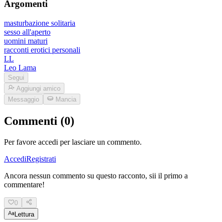
Argomenti
masturbazione solitaria
sesso all'aperto
uomini maturi
racconti erotici personali
LL
Leo Lama
Segui
Aggiungi amico
Messaggio
Mancia
Commenti (0)
Per favore accedi per lasciare un commento.
Accedi
Registrati
Ancora nessun commento su questo racconto, sii il primo a
commentare!
0
Lettura