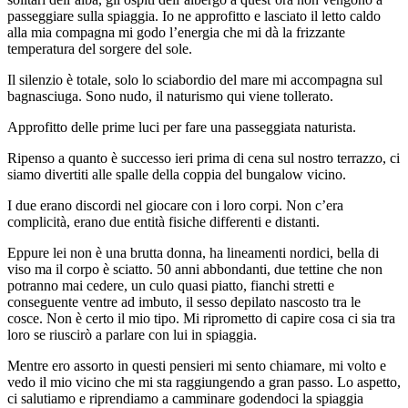
passeggiare sulla spiaggia. Io ne approfitto e lasciato il letto caldo
alla mia compagna mi godo l’energia che mi dà la frizzante
temperatura del sorgere del sole.
Il silenzio è totale, solo lo sciabordio del mare mi accompagna sul
bagnasciuga. Sono nudo, il naturismo qui viene tollerato.
Approfitto delle prime luci per fare una passeggiata naturista.
Ripenso a quanto è successo ieri prima di cena sul nostro terrazzo, ci
siamo divertiti alle spalle della coppia del bungalow vicino.
I due erano discordi nel giocare con i loro corpi. Non c’era
complicità, erano due entità fisiche differenti e distanti.
Eppure lei non è una brutta donna, ha lineamenti nordici, bella di
viso ma il corpo è sciatto. 50 anni abbondanti, due tettine che non
potranno mai cedere, un culo quasi piatto, fianchi stretti e
conseguente ventre ad imbuto, il sesso depilato nascosto tra le
cosce. Non è certo il mio tipo. Mi riprometto di capire cosa ci sia tra
loro se riuscirò a parlare con lui in spiaggia.
Mentre ero assorto in questi pensieri mi sento chiamare, mi volto e
vedo il mio vicino che mi sta raggiungendo a gran passo. Lo aspetto,
ci salutiamo e riprendiamo a camminare godendoci la spiaggia