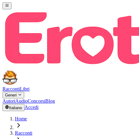
Racconti
Libri
Generi
Autori
Audio
Concorsi
Blog
Accedi
Italiano
Home
Racconti