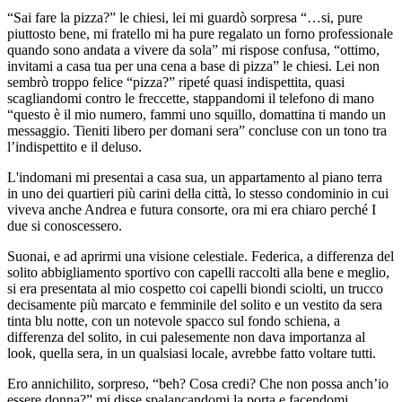
“Sai fare la pizza?” le chiesi, lei mi guardò sorpresa “…si, pure
piuttosto bene, mi fratello mi ha pure regalato un forno professionale
quando sono andata a vivere da sola” mi rispose confusa, “ottimo,
invitami a casa tua per una cena a base di pizza” le chiesi. Lei non
sembrò troppo felice “pizza?” ripeté quasi indispettita, quasi
scagliandomi contro le freccette, stappandomi il telefono di mano
“questo è il mio numero, fammi uno squillo, domattina ti mando un
messaggio. Tieniti libero per domani sera” concluse con un tono tra
l’indispettito e il deluso.
L'indomani mi presentai a casa sua, un appartamento al piano terra
in uno dei quartieri più carini della città, lo stesso condominio in cui
viveva anche Andrea e futura consorte, ora mi era chiaro perché I
due si conoscessero.
Suonai, e ad aprirmi una visione celestiale. Federica, a differenza del
solito abbigliamento sportivo con capelli raccolti alla bene e meglio,
si era presentata al mio cospetto coi capelli biondi sciolti, un trucco
decisamente più marcato e femminile del solito e un vestito da sera
tinta blu notte, con un notevole spacco sul fondo schiena, a
differenza del solito, in cui palesemente non dava importanza al
look, quella sera, in un qualsiasi locale, avrebbe fatto voltare tutti.
Ero annichilito, sorpreso, “beh? Cosa credi? Che non possa anch’io
essere donna?” mi disse spalancandomi la porta e facendomi