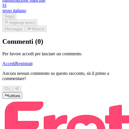
masturbazione maschile
SI
sesso italiano
Segui
Aggiungi amico
Messaggio
Mancia
Commenti (0)
Per favore accedi per lasciare un commento.
Accedi
Registrati
Ancora nessun commento su questo racconto, sii il primo a
commentare!
1
Lettura