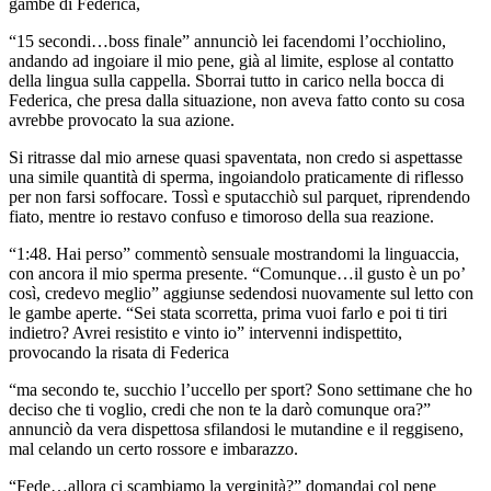
gambe di Federica,
“15 secondi…boss finale” annunciò lei facendomi l’occhiolino,
andando ad ingoiare il mio pene, già al limite, esplose al contatto
della lingua sulla cappella. Sborrai tutto in carico nella bocca di
Federica, che presa dalla situazione, non aveva fatto conto su cosa
avrebbe provocato la sua azione.
Si ritrasse dal mio arnese quasi spaventata, non credo si aspettasse
una simile quantità di sperma, ingoiandolo praticamente di riflesso
per non farsi soffocare. Tossì e sputacchiò sul parquet, riprendendo
fiato, mentre io restavo confuso e timoroso della sua reazione.
“1:48. Hai perso” commentò sensuale mostrandomi la linguaccia,
con ancora il mio sperma presente. “Comunque…il gusto è un po’
così, credevo meglio” aggiunse sedendosi nuovamente sul letto con
le gambe aperte. “Sei stata scorretta, prima vuoi farlo e poi ti tiri
indietro? Avrei resistito e vinto io” intervenni indispettito,
provocando la risata di Federica
“ma secondo te, succhio l’uccello per sport? Sono settimane che ho
deciso che ti voglio, credi che non te la darò comunque ora?”
annunciò da vera dispettosa sfilandosi le mutandine e il reggiseno,
mal celando un certo rossore e imbarazzo.
“Fede…allora ci scambiamo la verginità?” domandai col pene