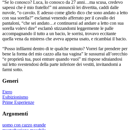
“Se lo conosco? Luca, lo conosco da 27 anni…ma scusa, credevo
sapessi che è mio fratello!” mi annunciò lei divertita, caddi dalle
nuvole, “o cavolo. E adesso come glielo dico che sono andato a letto
con sua sorella?” esclamai venendo afferrato per il cavallo dei
pantaloni, “che sei andato…e continuerai ad andare a letto con sua
sorella volevi dire” esclamò stizzandomi leggermente le palle
accompagnando il tutto a un bacio, le sorrisi, trovavo eccitante
quella vena da mistress che aveva appena usato, e ricambiai il bacio.
“Posso infilarmi dentro di te qualche minuto? Vorrei far prendere per
bene la forma del mio cazzo alla tua vagina” le sussurrai all’orecchio
“e proprietà tua, puoi entrare quando vuoi” mi rispose sdraiandosi
sul letto svestendosi della parte inferiore dei vestiti, invitandomi a
farmi sotto.
Generi
Etero
Esibizionismo
Prime Esperienze
Argomenti
uomo con cazzo grande