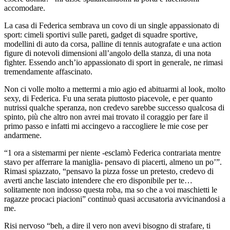
accomodare.
La casa di Federica sembrava un covo di un single appassionato di
sport: cimeli sportivi sulle pareti, gadget di squadre sportive,
modellini di auto da corsa, palline di tennis autografate e una action
figure di notevoli dimensioni all’angolo della stanza, di una nota
fighter. Essendo anch’io appassionato di sport in generale, ne rimasi
tremendamente affascinato.
Non ci volle molto a mettermi a mio agio ed abituarmi al look, molto
sexy, di Federica. Fu una serata piuttosto piacevole, e per quanto
nutrissi qualche speranza, non credevo sarebbe successo qualcosa di
spinto, più che altro non avrei mai trovato il coraggio per fare il
primo passo e infatti mi accingevo a raccogliere le mie cose per
andarmene.
“1 ora a sistemarmi per niente -esclamò Federica contrariata mentre
stavo per afferrare la maniglia- pensavo di piacerti, almeno un po’”.
Rimasi spiazzato, “pensavo la pizza fosse un pretesto, credevo di
averti anche lasciato intendere che ero disponibile per te…
solitamente non indosso questa roba, ma so che a voi maschietti le
ragazze procaci piacioni” continuò quasi accusatoria avvicinandosi a
me.
Risi nervoso “beh, a dire il vero non avevi bisogno di strafare, ti