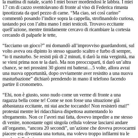
la mattina di natale, scartò I miei boxer mordendosi le labbra. I miei
17 cm di cazzo sventolavano di fronte al viso di Federica rimasta
ipnotizzata da quel pezzo di carne. “Ma ciao, sei così carino”
commentò posando l’indice sopra la cappella, strofinandolo curiosa,
tastando poi con l’altra mano I miei testicoli. Trovavo eccitante
quell’azione, mentre timidamente cercavo di ricambiare la cortesia
cercando di palparle le tette,
“facciamo un gioco?” mi domandò all’improvviso guardandomi, sul
volto aveva ora dipinto lo stesso sguardo scaltro e furbo di sempre,
“io ti masturbo. Se resisti più di 2 minuti, ti darò la mia verginità, ma
se vieni prima non te la darò. Ma non preoccuparti, ti darò un’altra
chance, se nei prossimi 30 giorni mi batterai…5 volte, allora avrai
una nuova opportunità, dopo ovviamente aver resistito a una nuova
masturbazione” dichiarò prendendo in mano il telefono facendo
partire il cronometro.
“Ehi, non è giusto, sono nudo come un verme di fronte a una
ragazza bella come te! Come se non fosse una situazione già
abbastanza eccitante, mi stai anche toccando! Non resisterò mai!”
protestai mentre lei ridacchiava dispettosa aumentando lo
sfregamento. Non ce l’avrei mai fatta, dovevo impedire a me stesso
di venire, nonostante ogni singola cellula volesse lasciarsi andare
all’orgasmo, “ancora 20 secondi”, un’azione che doveva provocarmi
piacere era diventata una tortura, ma volevo troppo infilarmi tra le