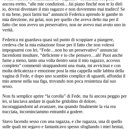
ancora eretto, “alle mie condizioni…fai piano finché non te lo dirò
io, dovrai diventare il mio ragazzo e non dovremmo mai tradirci! Se
ti sta bene, puoi farmi tua” annunciò Federica aprendo le gambe in
mia direzione, mi gelai, non per quello che aveva detto ma per il
fatto che non avevo un preservativo, non ne avevo mai avuto uno in
verità.
Federica mi guardava quasi sul punto di scoppiare a piangere,
credeva che la mia esitazione fosse per il fatto che non volessi
impegnarmi con lei, “Fede…non ho un preservativo” annunciai
facendomi insultare, “deficiente e io che pensavo…ah! Puoi anche
farne a meno, tanto una volta dentro sarai il mio ragazzo, accesso
completo” commentò strappandomi una risata, mi avvicinai e con
molta delicatezza e emozione posi la mia cappella sulle labbra della
vagina di Fede, e dopo uno scambio complice di sguardi, affondai il
mio arnese nella sua figa, trovando non poca resistenza dal suo
sesso.
Non fu semplice aprire “la corolla” di Fede, ma fu ancora peggio per
lei, si lasciava andare in qualche gridolino di dolore,
incoraggiandomi ad avanzare, ma quando finalmente la via era
tracciata, incominciammo entrambi a godere.
Stavo facendo sesso con una ragazza, e che ragazza, una di quello
sulle quali mi segavo e fantasticavo spesso sfogliando i miei hentai,