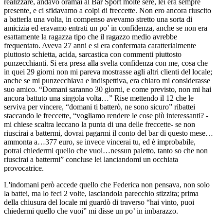
realizzare, andavo oramai al Bar Sport molte sere, lei era sempre
presente, e ci sfidavamo a colpi di freccette. Non ero ancora riuscito
a batterla una volta, in compenso avevamo stretto una sorta di
amicizia ed eravamo entrati un po’ in confidenza, anche se non era
esattamente la ragazza tipo che il ragazzo medio avrebbe
frequentato. Aveva 27 anni e si era confermata caratterialmente
piuttosto schietta, acida, sarcastica con commenti piuttosto
punzecchianti. Si era presa alla svelta confidenza con me, cosa che
in quei 29 giorni non mi pareva mostrasse agli altri clienti del locale;
anche se mi punzecchiava e indispettiva, era chiaro mi considerasse
suo amico. “Domani saranno 30 giorni, e come previsto, non mi hai
ancora battuto una singola volta…” Rise mettendo il 12 che le
serviva per vincere, “domani ti batterò, ne sono sicuro” ribattei
staccando le freccette, “vogliamo rendere le cose più interessanti? -
mi chiese scaltra leccano la punta di una delle freccette- se non
riuscirai a battermi, dovrai pagarmi il conto del bar di questo mese…
ammonta a…377 euro, se invece vincerai tu, ed è improbabile,
potrai chiedermi quello che vuoi…nessun paletto, tanto so che non
riuscirai a battermi” concluse lei lanciandomi un occhiata
provocatrice.
L'indomani però accede quello che Federica non pensava, non solo
la battei, ma lo feci 2 volte, lasciandola parecchio stizzita; prima
della chiusura del locale mi guardò di traverso “hai vinto, puoi
chiedermi quello che vuoi” mi disse un po’ in imbarazzo.