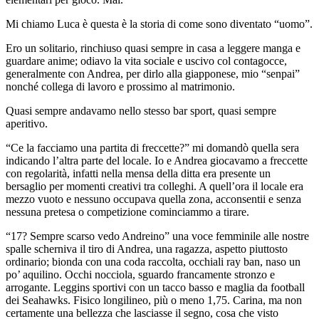
Mi chiamo Luca è questa è la storia di come sono diventato “uomo”.
Ero un solitario, rinchiuso quasi sempre in casa a leggere manga e
guardare anime; odiavo la vita sociale e uscivo col contagocce,
generalmente con Andrea, per dirlo alla giapponese, mio “senpai”
nonché collega di lavoro e prossimo al matrimonio.
Quasi sempre andavamo nello stesso bar sport, quasi sempre
aperitivo.
“Ce la facciamo una partita di freccette?” mi domandò quella sera
indicando l’altra parte del locale. Io e Andrea giocavamo a freccette
con regolarità, infatti nella mensa della ditta era presente un
bersaglio per momenti creativi tra colleghi. A quell’ora il locale era
mezzo vuoto e nessuno occupava quella zona, acconsentii e senza
nessuna pretesa o competizione cominciammo a tirare.
“17? Sempre scarso vedo Andreino” una voce femminile alle nostre
spalle scherniva il tiro di Andrea, una ragazza, aspetto piuttosto
ordinario; bionda con una coda raccolta, occhiali ray ban, naso un
po’ aquilino. Occhi nocciola, sguardo francamente stronzo e
arrogante. Leggins sportivi con un tacco basso e maglia da football
dei Seahawks. Fisico longilineo, più o meno 1,75. Carina, ma non
certamente una bellezza che lasciasse il segno, cosa che visto