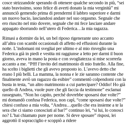
cosce strizzandole sperando di ottenere qualche secondo in più, “sei
stato bravissimo, sono felice di averti donato la mia verginità” mi
annunciò gemendo prima di prendermi il labbro superiore e darmi
un nuovo bacio, lasciandosi andare nel suo orgasmo. Segnale che
ero riuscito nel mio dovere, segnale che mi fece lasciare andare
appagato sborrando nell’utero di Federica…la mia ragazza.
Rimasi a dormire da lei, un bel riposo rigenerante uno accanto
all’altra con scambi occasionali di affetto ed effusioni durante la
notte. L’indomani mi svegliai per ultimo e al mio risveglio una
Federica già in piedi e vestita mi raggiunse a letto per darmi il buon
giorno, aveva in mano la posta e con svogliatezza si mise scorrerla
accanto a me. “Pfff l’invito del matrimonio di mio fratello. Alla fine,
ha scelto i biglietti che gli avevo proposto io. L’avevo detto che
erano I più belli. La mamma, la nonna e le zie saranno contente che
finalmente avrò un ragazzo da esibire” commentò colpendomi con la
busta in testa, “un altro matrimonio a cui partecipare? Oddio! Ho già
quello di Andrea, vuole pure che gli faccia da testimone” esclamai
rassegnato, “Non ho capito, perché dovrebbe sposarsi due volte?”
mi domandò confusa Federica, non capì, “come sposarsi due volte?”
chiesi confuso a mia volta, “Andrea…quello che era insieme a te la
sera che ci siamo conosciuti al bar?” continuo lei, “si lui, lo conosci
no? L’hai chiamato pure per nome. Si deve sposare” risposi, lei
aggrottò il sopracciglio e scoppiò a ridere