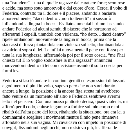
una “tsundere”…una di quelle ragazze dal carattere forte; scontrose
e acide, ma sotto sotto amorevoli e dal cuore d’oro. Cercai il volto di
Federica, contratto tra il dolore e il piacere, andando a baciarla
amorevolmente, “dacci dentro…non trattenerti” mi sussurrò
infilandomi la lingua in bocca. Esaltato aumentai il ritmo lasciando
andare Federica ad alcuni gemiti di piacere che la portarono ad
afferrarmi I capelli, tirandoli con violenza, “ho detto…dacci dentro”
ripeté infilandomi nuovamente la lingua in bocca, prima che la
staccassi di forza piantandola con violenza sul letto, dominandola a
cavalcioni sopra di lei. Le infilai nuovamente il pene con forza per
tutta la sua lunghezza, afferrandola poi per il sotto coscia, “me l’hai
chiesto tu! E io voglio soddisfare la mia ragazza!” annunciai
muovendomi dentro di lei con decisione usando il sotto coscia per
farmi leva.
Federica si lasciò andare in continui gemiti ed espressioni di lussuria
e godimento dipinti in volto, sapevo però che non sarei durato
ancora a lungo, la posizione e la ancora figa stretta mi avrebbero
fatto venire da un momento all’altro e Federica sembrava avermi
letto nel pensiero. Con una mossa piuttosto decisa, quasi violenta, mi
afferrò per il collo, chiuse le gambe a forbice sul mio corpo e mi
ribaltò dall’altra parte del letto, ribaltando la situazione, ora era lei a
dominarmi e scegliere i movimenti mentre il mio pene rimaneva
affondato nella sua vagina. Mi cavalcava con impeto in posizione di
cowgirl, fissandomi negli occhi, non resistevo più, le afferrai le