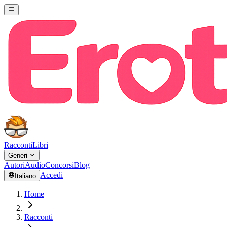
Racconti
Libri
Generi
Autori
Audio
Concorsi
Blog
Accedi
Italiano
Home
Racconti