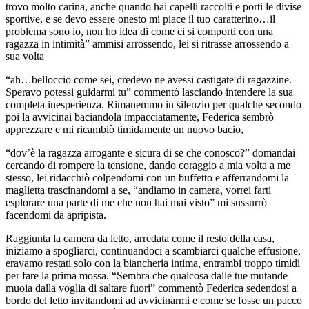
trovo molto carina, anche quando hai capelli raccolti e porti le divise
sportive, e se devo essere onesto mi piace il tuo caratterino…il
problema sono io, non ho idea di come ci si comporti con una
ragazza in intimità” ammisi arrossendo, lei si ritrasse arrossendo a
sua volta
“ah…belloccio come sei, credevo ne avessi castigate di ragazzine.
Speravo potessi guidarmi tu” commentò lasciando intendere la sua
completa inesperienza. Rimanemmo in silenzio per qualche secondo
poi la avvicinai baciandola impacciatamente, Federica sembrò
apprezzare e mi ricambiò timidamente un nuovo bacio,
“dov’è la ragazza arrogante e sicura di se che conosco?” domandai
cercando di rompere la tensione, dando coraggio a mia volta a me
stesso, lei ridacchiò colpendomi con un buffetto e afferrandomi la
maglietta trascinandomi a se, “andiamo in camera, vorrei farti
esplorare una parte di me che non hai mai visto” mi sussurrò
facendomi da apripista.
Raggiunta la camera da letto, arredata come il resto della casa,
iniziamo a spogliarci, continuandoci a scambiarci qualche effusione,
eravamo restati solo con la biancheria intima, entrambi troppo timidi
per fare la prima mossa. “Sembra che qualcosa dalle tue mutande
muoia dalla voglia di saltare fuori” commentò Federica sedendosi a
bordo del letto invitandomi ad avvicinarmi e come se fosse un pacco