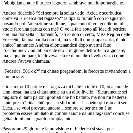
l’abbigliamento e il trucco leggero, sembrava non importargliene.
Andrea ridacchiò “Sei sempre la solita vedo. Acida e scorbutica,
come va la ricerca del ragazzo?” la tipa lo fulminò con lo sguardo
posando poi l’attenzione su di me, “qualcuno di voi gentiluomini
vuole fare una partita con me? O ve la fate sotto all’idea di perdere
con una donzella?” domandò, “ah io non di certo, Miss Regina delle
Freccette, fa una partita con lui, ma vedi di non strapazzarlo, è mio
amico” annunciò Andrea allontanandosi dopo avermi fatto
l’occhiolino…indubbiamente ero il migliore dell’ufficio a giocare,
ma, a quanto pare, lei doveva essere di un altro livello visto come
Andrea l’aveva chiamata.
“Federica. 501 ok?” mi chiese porgendomi le freccette invitandomi a
cominciare.
Giocammo 10 partite e la ragazza mi battè in tutte e 10, in alcune le
tenni testa, ma era chiaramente su un altro livello. “Sicuramente sei
migliore di tanti palloni gonfiati che ho battuto, ma non mi batterai
tanto presto” ridacchiò quasi a sfidarmi. “Ti aspetto qui domani sera
Luca…se vuoi provarci ancora…sempre se per te non è un
problema essere umiliato in continuazione da una ragazza” concluse
gettandomi uno sguardo compiaciuto.
Passarono 29 giorni, e la previsione di Federica si stava per