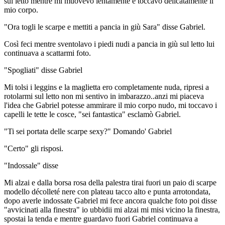
sul letto mentre mi muovevo lentamente e toccavo delicatamente il
mio corpo.
"Ora togli le scarpe e mettiti a pancia in giù Sara" disse Gabriel.
Così feci mentre sventolavo i piedi nudi a pancia in giù sul letto lui
continuava a scattarmi foto.
"Spogliati" disse Gabriel
Mi tolsi i leggins e la maglietta ero completamente nuda, ripresi a
rotolarmi sul letto non mi sentivo in imbarazzo..anzi mi piaceva
l'idea che Gabriel potesse ammirare il mio corpo nudo, mi toccavo i
capelli le tette le cosce, "sei fantastica" esclamò Gabriel.
"Ti sei portata delle scarpe sexy?" Domando' Gabriel
"Certo" gli risposi.
"Indossale" disse
Mi alzai e dalla borsa rosa della palestra tirai fuori un paio di scarpe
modello décolleté nere con plateau tacco alto e punta arrotondata,
dopo averle indossate Gabriel mi fece ancora qualche foto poi disse
"avvicinati alla finestra" io ubbidii mi alzai mi misi vicino la finestra,
spostai la tenda e mentre guardavo fuori Gabriel continuava a