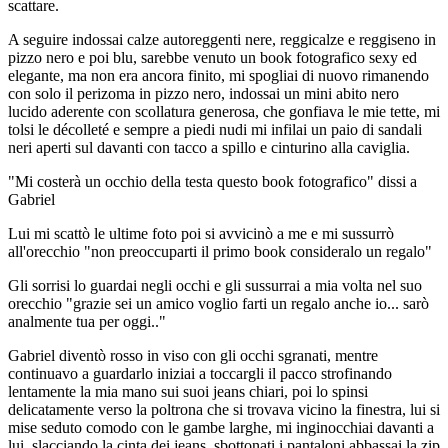
scattare.
A seguire indossai calze autoreggenti nere, reggicalze e reggiseno in
pizzo nero e poi blu, sarebbe venuto un book fotografico sexy ed
elegante, ma non era ancora finito, mi spogliai di nuovo rimanendo
con solo il perizoma in pizzo nero, indossai un mini abito nero
lucido aderente con scollatura generosa, che gonfiava le mie tette, mi
tolsi le décolleté e sempre a piedi nudi mi infilai un paio di sandali
neri aperti sul davanti con tacco a spillo e cinturino alla caviglia.
"Mi costerà un occhio della testa questo book fotografico" dissi a
Gabriel
Lui mi scattò le ultime foto poi si avvicinò a me e mi sussurrò
all'orecchio "non preoccuparti il primo book consideralo un regalo"
Gli sorrisi lo guardai negli occhi e gli sussurrai a mia volta nel suo
orecchio "grazie sei un amico voglio farti un regalo anche io... sarò
analmente tua per oggi.."
Gabriel diventò rosso in viso con gli occhi sgranati, mentre
continuavo a guardarlo iniziai a toccargli il pacco strofinando
lentamente la mia mano sui suoi jeans chiari, poi lo spinsi
delicatamente verso la poltrona che si trovava vicino la finestra, lui si
mise seduto comodo con le gambe larghe, mi inginocchiai davanti a
lui, slacciando la cinta dei jeans, sbottonati i pantaloni abbassai la zip