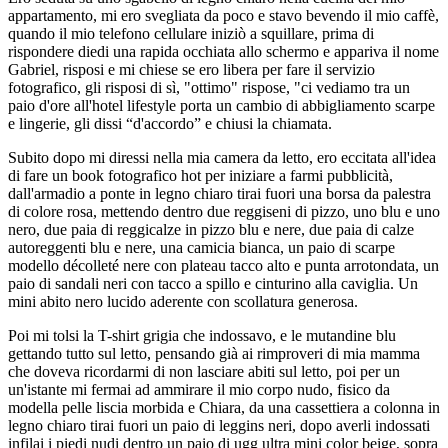
appartamento, mi ero svegliata da poco e stavo bevendo il mio caffè,
quando il mio telefono cellulare iniziò a squillare, prima di
rispondere diedi una rapida occhiata allo schermo e appariva il nome
Gabriel, risposi e mi chiese se ero libera per fare il servizio
fotografico, gli risposi di sì, "ottimo" rispose, "ci vediamo tra un
paio d'ore all'hotel lifestyle porta un cambio di abbigliamento scarpe
e lingerie, gli dissi “d'accordo” e chiusi la chiamata.
Subito dopo mi diressi nella mia camera da letto, ero eccitata all'idea
di fare un book fotografico hot per iniziare a farmi pubblicità,
dall'armadio a ponte in legno chiaro tirai fuori una borsa da palestra
di colore rosa, mettendo dentro due reggiseni di pizzo, uno blu e uno
nero, due paia di reggicalze in pizzo blu e nere, due paia di calze
autoreggenti blu e nere, una camicia bianca, un paio di scarpe
modello décolleté nere con plateau tacco alto e punta arrotondata, un
paio di sandali neri con tacco a spillo e cinturino alla caviglia. Un
mini abito nero lucido aderente con scollatura generosa.
Poi mi tolsi la T-shirt grigia che indossavo, e le mutandine blu
gettando tutto sul letto, pensando già ai rimproveri di mia mamma
che doveva ricordarmi di non lasciare abiti sul letto, poi per un
un'istante mi fermai ad ammirare il mio corpo nudo, fisico da
modella pelle liscia morbida e Chiara, da una cassettiera a colonna in
legno chiaro tirai fuori un paio di leggins neri, dopo averli indossati
infilai i piedi nudi dentro un paio di ugg ultra mini color beige, sopra