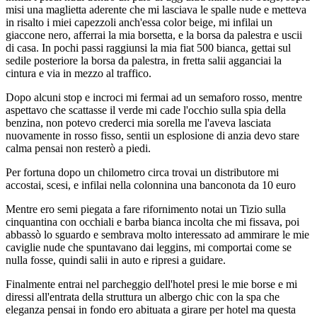
misi una maglietta aderente che mi lasciava le spalle nude e metteva
in risalto i miei capezzoli anch'essa color beige, mi infilai un
giaccone nero, afferrai la mia borsetta, e la borsa da palestra e uscii
di casa. In pochi passi raggiunsi la mia fiat 500 bianca, gettai sul
sedile posteriore la borsa da palestra, in fretta salii agganciai la
cintura e via in mezzo al traffico.
Dopo alcuni stop e incroci mi fermai ad un semaforo rosso, mentre
aspettavo che scattasse il verde mi cade l'occhio sulla spia della
benzina, non potevo crederci mia sorella me l'aveva lasciata
nuovamente in rosso fisso, sentii un esplosione di anzia devo stare
calma pensai non resterò a piedi.
Per fortuna dopo un chilometro circa trovai un distributore mi
accostai, scesi, e infilai nella colonnina una banconota da 10 euro
Mentre ero semi piegata a fare rifornimento notai un Tizio sulla
cinquantina con occhiali e barba bianca incolta che mi fissava, poi
abbassò lo sguardo e sembrava molto interessato ad ammirare le mie
caviglie nude che spuntavano dai leggins, mi comportai come se
nulla fosse, quindi salii in auto e ripresi a guidare.
Finalmente entrai nel parcheggio dell'hotel presi le mie borse e mi
diressi all'entrata della struttura un albergo chic con la spa che
eleganza pensai in fondo ero abituata a girare per hotel ma questa