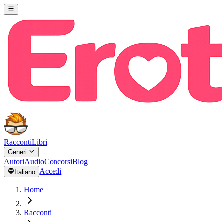
Racconti
Libri
Generi
Autori
Audio
Concorsi
Blog
Accedi
Italiano
Home
Racconti