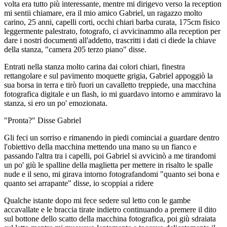
volta era tutto più interessante, mentre mi dirigevo verso la reception
mi sentii chiamare, era il mio amico Gabriel, un ragazzo molto
carino, 25 anni, capelli corti, occhi chiari barba curata, 175cm fisico
leggermente palestrato, fotografo, ci avvicinammo alla reception per
dare i nostri documenti all'addetto, trascritti i dati ci diede la chiave
della stanza, "camera 205 terzo piano" disse.
Entrati nella stanza molto carina dai colori chiari, finestra
rettangolare e sul pavimento moquette grigia, Gabriel appoggiò la
sua borsa in terra e tirò fuori un cavalletto treppiede, una macchina
fotografica digitale e un flash, io mi guardavo intorno e ammiravo la
stanza, si ero un po' emozionata.
"Pronta?" Disse Gabriel
Gli feci un sorriso e rimanendo in piedi cominciai a guardare dentro
l'obiettivo della macchina mettendo una mano su un fianco e
passando l'altra tra i capelli, poi Gabriel si avvicinò a me tirandomi
un po' giù le spalline della maglietta per mettere in risalto le spalle
nude e il seno, mi girava intorno fotografandomi "quanto sei bona e
quanto sei arrapante" disse, io scoppiai a ridere
Qualche istante dopo mi fece sedere sul letto con le gambe
accavallate e le braccia tirate indietro continuando a premere il dito
sul bottone dello scatto della macchina fotografica, poi giù sdraiata