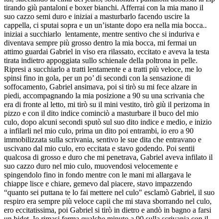
tirando giù pantaloni e boxer bianchi. Afferrai con la mia mano il
suo cazzo semi duro e iniziai a masturbarlo facendo uscire la
cappella, ci sputai sopra e un un’istante dopo era nella mia bocca..
iniziai a succhiarlo lentamente, mentre sentivo che si induriva e
diventava sempre più grosso dentro la mia bocca, mi fermai un
attimo guardai Gabriel in viso era rilassato, eccitato e aveva la testa
tirata indietro appoggiata sullo schienale della poltrona in pelle.
Ripresi a succhiarlo a tratti lentamente e a tratti più veloce, me lo
spinsi fino in gola, per un po’ di secondi con la sensazione di
soffocamento, Gabriel ansimava, poi si tirò su mi fece alzare in
piedi, accompagnando la mia posizione a 90 su una scrivania che
era di fronte al letto, mi tirò su il mini vestito, tirò giù il perizoma in
pizzo e con il dito indice cominciò a masturbare il buco del mio
culo, dopo alcuni secondi sputò sul suo dito indice e medio, e inizio
a infilarli nel mio culo, prima un dito poi entrambi, io ero a 90
immobilizzata sulla scrivania, sentivo le sue dita che entravano e
uscivano dal mio culo, ero eccitata e stavo godendo. Poi sentii
qualcosa di grosso e duro che mi penetrava, Gabriel aveva infilato il
suo cazzo duro nel mio culo, muovendosi velocemente e
spingendolo fino in fondo mentre con le mani mi allargava le
chiappe lisce e chiare, gemevo dal piacere, stavo impazzendo
“quanto sei puttana te lo fai mettere nel culo" esclamò Gabriel, il suo
respiro era sempre più veloce capii che mi stava sborrando nel culo,
ero eccitatissima, poi Gabriel si tirò in dietro e andò in bagno a farsi
un bidet. Io rimasi ferma qualche minuto a 90 sulla scrivania con il