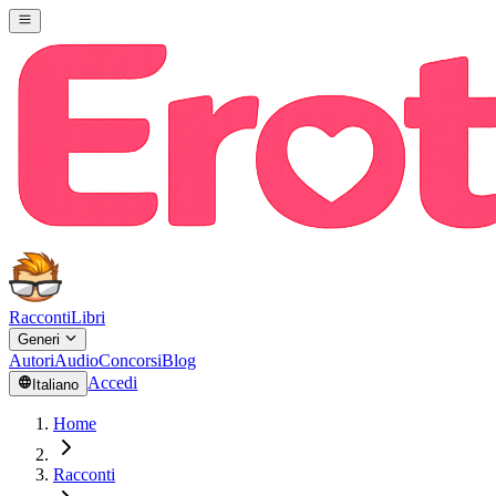
Racconti
Libri
Generi
Autori
Audio
Concorsi
Blog
Accedi
Italiano
Home
Racconti