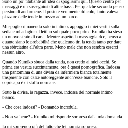
Sono un po’ titubante all’idea di spogliarmi qui. Questo centro per
massaggi è un susseguirsi di alti e bassi. Per qualche secondo penso
persino di andarmene. Il posto è veramente ridicolo, tanto valeva
piazzare delle tende in mezzo ad un parco.
Mi spoglio rimanendo solo in intimo, appoggio i miei vestiti sulla
sedia e mi adagio sul lettino sul quale poco prima Kumiko ha steso
un nuovo strato di carta. Mentre aspetto la massaggiatrice, penso a
quante siano le probabilità che qualcuno tiri la tenda tanto per dare
una sbirciatina all’altra parte. Meno male che non sembra esserci
nessun altro.
Quando Kumiko sbuca dalla tenda, non credo ai miei occhi. Se
prima era vestita succintamente, ora è quasi pornografica. Indossa
una pantomima di una divisa da infermiera bianca totalmente
trasparente con calze autoreggente anch’esse bianche. Solo il
copricapo è di stoffa normale.
Sotto la divisa, la ragazza, invece, indossa del normale intimo
bianco.
- Che cosa indossi? - Domando incredula.
- Non va bene? - Kumiko mi risponde sorpresa dalla mia domanda.
Io mi sorprendo più del fatto che lei non sia sorpresa.