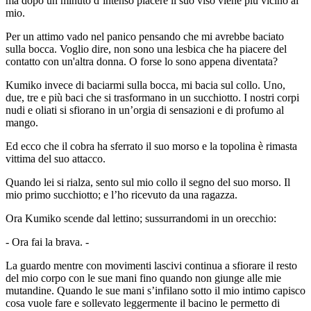
ma dopo un minuto d’intenso piacere il suo viso viene più vicino al
mio.
Per un attimo vado nel panico pensando che mi avrebbe baciato
sulla bocca. Voglio dire, non sono una lesbica che ha piacere del
contatto con un'altra donna. O forse lo sono appena diventata?
Kumiko invece di baciarmi sulla bocca, mi bacia sul collo. Uno,
due, tre e più baci che si trasformano in un succhiotto. I nostri corpi
nudi e oliati si sfiorano in un’orgia di sensazioni e di profumo al
mango.
Ed ecco che il cobra ha sferrato il suo morso e la topolina è rimasta
vittima del suo attacco.
Quando lei si rialza, sento sul mio collo il segno del suo morso. Il
mio primo succhiotto; e l’ho ricevuto da una ragazza.
Ora Kumiko scende dal lettino; sussurrandomi in un orecchio:
- Ora fai la brava. -
La guardo mentre con movimenti lascivi continua a sfiorare il resto
del mio corpo con le sue mani fino quando non giunge alle mie
mutandine. Quando le sue mani s’infilano sotto il mio intimo capisco
cosa vuole fare e sollevato leggermente il bacino le permetto di