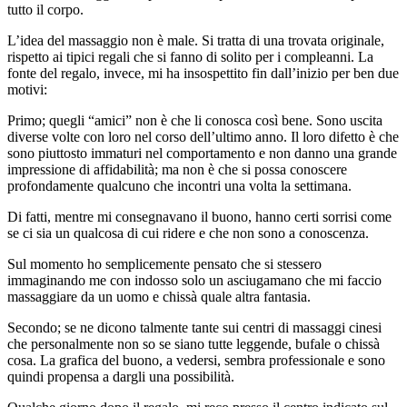
tutto il corpo.
L’idea del massaggio non è male. Si tratta di una trovata originale,
rispetto ai tipici regali che si fanno di solito per i compleanni. La
fonte del regalo, invece, mi ha insospettito fin dall’inizio per ben due
motivi:
Primo; quegli “amici” non è che li conosca così bene. Sono uscita
diverse volte con loro nel corso dell’ultimo anno. Il loro difetto è che
sono piuttosto immaturi nel comportamento e non danno una grande
impressione di affidabilità; ma non è che si possa conoscere
profondamente qualcuno che incontri una volta la settimana.
Di fatti, mentre mi consegnavano il buono, hanno certi sorrisi come
se ci sia un qualcosa di cui ridere e che non sono a conoscenza.
Sul momento ho semplicemente pensato che si stessero
immaginando me con indosso solo un asciugamano che mi faccio
massaggiare da un uomo e chissà quale altra fantasia.
Secondo; se ne dicono talmente tante sui centri di massaggi cinesi
che personalmente non so se siano tutte leggende, bufale o chissà
cosa. La grafica del buono, a vedersi, sembra professionale e sono
quindi propensa a dargli una possibilità.