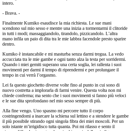
intero.
- Brava. -
Finalmente Kumiko esaudisce la mia richiesta. Le sue mani
scendono sul mio sesso e mentre una inizia a tormentarmi il clitoride
in tutti i modi; massaggiandolo, tirandolo, pizzicandolo. L’altra
mano infila un paio di dita tra le mie labbra facendole presto sparire
dentro.
Kumiko è instancabile e mi masturba senza darmi tregua. La vedo
accucciata tra le mie gambe e ogni tanto alza la testa per sorridermi.
Quando i miei gemiti superano una certa soglia, lei rallenta i suoi
movimenti per darmi il tempo di riprendermi e per prolungare il
tempo in cui verrà l’orgasmo.
Lei fa questo giochetto diverse volte fino al punto in cui sono di
nuovo costretta a implorarla di farmi venire. Questa volta non mi
chiede conferma; ma sento che i suoi movimenti si fanno più veloci
e le sue dita sprofondano nel mio sesso sempre di più.
Alla fine vengo. Uno spasmo mi percorre tutto il corpo
costringendomi a inarcare la schiena sul lettino e a stendere le gambe
il più possibile stirando ogni singola fibra dei miei moscoli. Per un
solo istante m’irrigidisco tutta quanta. Poi mi rilasso e sento il