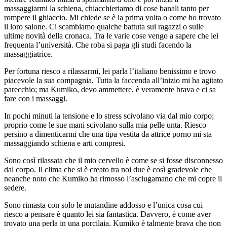
massaggiarmi la schiena, chiacchieriamo di cose banali tanto per
rompere il ghiaccio. Mi chiede se è la prima volta o come ho trovato
il loro salone. Ci scambiamo qualche battuta sui ragazzi o sulle
ultime novità della cronaca. Tra le varie cose vengo a sapere che lei
frequenta l’università. Che roba si paga gli studi facendo la
massaggiatrice.
Per fortuna riesco a rilassarmi, lei parla l’italiano benissimo e trovo
piacevole la sua compagnia. Tutta la faccenda all’inizio mi ha agitato
parecchio; ma Kumiko, devo ammettere, è veramente brava e ci sa
fare con i massaggi.
In pochi minuti la tensione e lo stress scivolano via dal mio corpo;
proprio come le sue mani scivolano sulla mia pelle unta. Riesco
persino a dimenticarmi che una tipa vestita da attrice porno mi sta
massaggiando schiena e arti compresi.
Sono così rilassata che il mio cervello è come se si fosse disconnesso
dal corpo. Il clima che si è creato tra noi due è così gradevole che
neanche noto che Kumiko ha rimosso l’asciugamano che mi copre il
sedere.
Sono rimasta con solo le mutandine addosso e l’unica cosa cui
riesco a pensare è quanto lei sia fantastica. Davvero, è come aver
trovato una perla in una porcilaia. Kumiko è talmente brava che non