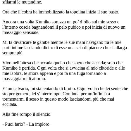
sfilarmi le mutandine.
Ora che il cobra ha immobilizzato la topolina inizia il suo pasto.
Ancora una volta Kumiko spruzza un po’ d’olio sul mio sesso e
l’interno coscia bagnandomi il pelo pubico e poi inizia di nuovo un
massaggio sensuale.
Mi fa divaricare le gambe mentre le sue mani navigano tra le mie
parti intime lasciando dietro di esse una scia di piacere che si allarga
sempre più.
Vivo nell’attesa che accada quello che spero che accada; solo che
Kumiko è perfida. Ogni volta che si avvicina al mio clitoride o alle
mie labbra, le sfiora appena e poi fa una fuga tornando a
massaggiarmi lì attorno.
E’ un calvario, mi sta tentando di brutto. Ogni volta che lei sente che
sto per gemere, lei s’interrompe. Continua per un’infinità a
tormentarmi il sesso in questo modo lasciandomi più che mai
eccitata.
Alla fine rompo il silenzio.
- Puoi farlo? - La imploro.