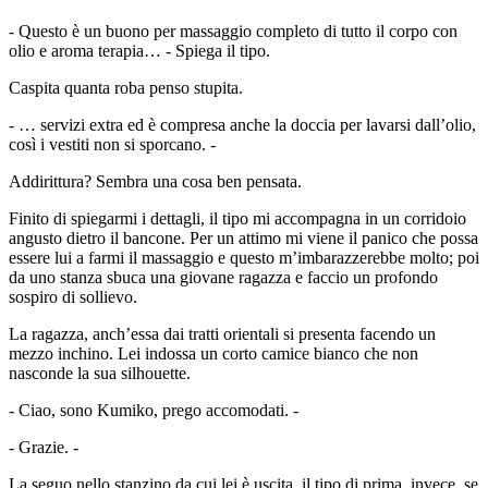
- Questo è un buono per massaggio completo di tutto il corpo con
olio e aroma terapia… - Spiega il tipo.
Caspita quanta roba penso stupita.
- … servizi extra ed è compresa anche la doccia per lavarsi dall’olio,
così i vestiti non si sporcano. -
Addirittura? Sembra una cosa ben pensata.
Finito di spiegarmi i dettagli, il tipo mi accompagna in un corridoio
angusto dietro il bancone. Per un attimo mi viene il panico che possa
essere lui a farmi il massaggio e questo m’imbarazzerebbe molto; poi
da uno stanza sbuca una giovane ragazza e faccio un profondo
sospiro di sollievo.
La ragazza, anch’essa dai tratti orientali si presenta facendo un
mezzo inchino. Lei indossa un corto camice bianco che non
nasconde la sua silhouette.
- Ciao, sono Kumiko, prego accomodati. -
- Grazie. -
La seguo nello stanzino da cui lei è uscita, il tipo di prima, invece, se