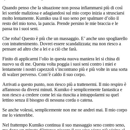
Quando penso che la situazione non possa infiammarsi più di così
lei sorride maliziosa e adagiandosi sul mio corpo inizia a strusciarsi
molto lentamente. Kumiko usa il suo seno per spalmare d’olio il
resto del mio torso, la pancia. Prende persino le mie braccia e le
passa tra i suoi seni.
Che roba! Questo è più che un massaggio. E’ anche uno spogliarello
con intrattenimento. Dovrei essere scandalizzata; ma non riesco a
pensare ad altro che a lei e a ciò che farà.
Finito di applicarmi l’olio in questa nuova maniera lei si china di
nuovo su di me. Questa volta poggia i suoi seni contro i miei e
lentamente i nostri capezzoli s’incontrano più e più volte in una sorta
di walzer perverso. Com’è caldo il suo corpo.
Arrivati a questo punto, non riesco più a trattenermi. Il mio respiro è
affannoso da diversi minuti. Kumiko è semplicemente fantastica e
non riesco a credere come lei sia riuscita a intrappolarmi su quel
lettino senza il bisogno di nessuna corda o catena.
Se anche volessi, semplicemente non me ne andrei mai. Il mio corpo
me lo vieterebbe.
Nel frattempo Kumiko continua il suo massaggio seno contro seno,