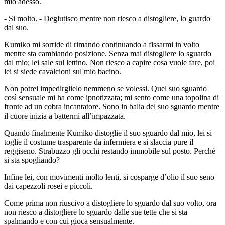
mio adesso.
- Si molto. - Deglutisco mentre non riesco a distogliere, lo guardo
dal suo.
Kumiko mi sorride di rimando continuando a fissarmi in volto
mentre sta cambiando posizione. Senza mai distogliere lo sguardo
dal mio; lei sale sul lettino. Non riesco a capire cosa vuole fare, poi
lei si siede cavalcioni sul mio bacino.
Non potrei impedirglielo nemmeno se volessi. Quel suo sguardo
così sensuale mi ha come ipnotizzata; mi sento come una topolina di
fronte ad un cobra incantatore. Sono in balia del suo sguardo mentre
il cuore inizia a battermi all’impazzata.
Quando finalmente Kumiko distoglie il suo sguardo dal mio, lei si
toglie il costume trasparente da infermiera e si slaccia pure il
reggiseno. Strabuzzo gli occhi restando immobile sul posto. Perché
si sta spogliando?
Infine lei, con movimenti molto lenti, si cosparge d’olio il suo seno
dai capezzoli rosei e piccoli.
Come prima non riuscivo a distogliere lo sguardo dal suo volto, ora
non riesco a distogliere lo sguardo dalle sue tette che si sta
spalmando e con cui gioca sensualmente.