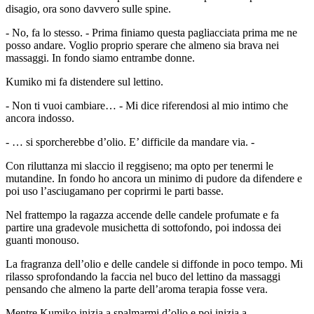
disagio, ora sono davvero sulle spine.
- No, fa lo stesso. - Prima finiamo questa pagliacciata prima me ne
posso andare. Voglio proprio sperare che almeno sia brava nei
massaggi. In fondo siamo entrambe donne.
Kumiko mi fa distendere sul lettino.
- Non ti vuoi cambiare… - Mi dice riferendosi al mio intimo che
ancora indosso.
- … si sporcherebbe d’olio. E’ difficile da mandare via. -
Con riluttanza mi slaccio il reggiseno; ma opto per tenermi le
mutandine. In fondo ho ancora un minimo di pudore da difendere e
poi uso l’asciugamano per coprirmi le parti basse.
Nel frattempo la ragazza accende delle candele profumate e fa
partire una gradevole musichetta di sottofondo, poi indossa dei
guanti monouso.
La fragranza dell’olio e delle candele si diffonde in poco tempo. Mi
rilasso sprofondando la faccia nel buco del lettino da massaggi
pensando che almeno la parte dell’aroma terapia fosse vera.
Mentre Kumiko inizia a spalmarmi d’olio e poi inizia a