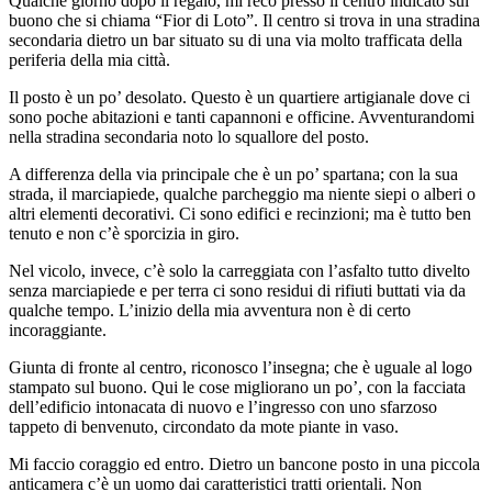
Qualche giorno dopo il regalo, mi reco presso il centro indicato sul
buono che si chiama “Fior di Loto”. Il centro si trova in una stradina
secondaria dietro un bar situato su di una via molto trafficata della
periferia della mia città.
Il posto è un po’ desolato. Questo è un quartiere artigianale dove ci
sono poche abitazioni e tanti capannoni e officine. Avventurandomi
nella stradina secondaria noto lo squallore del posto.
A differenza della via principale che è un po’ spartana; con la sua
strada, il marciapiede, qualche parcheggio ma niente siepi o alberi o
altri elementi decorativi. Ci sono edifici e recinzioni; ma è tutto ben
tenuto e non c’è sporcizia in giro.
Nel vicolo, invece, c’è solo la carreggiata con l’asfalto tutto divelto
senza marciapiede e per terra ci sono residui di rifiuti buttati via da
qualche tempo. L’inizio della mia avventura non è di certo
incoraggiante.
Giunta di fronte al centro, riconosco l’insegna; che è uguale al logo
stampato sul buono. Qui le cose migliorano un po’, con la facciata
dell’edificio intonacata di nuovo e l’ingresso con uno sfarzoso
tappeto di benvenuto, circondato da mote piante in vaso.
Mi faccio coraggio ed entro. Dietro un bancone posto in una piccola
anticamera c’è un uomo dai caratteristici tratti orientali. Non