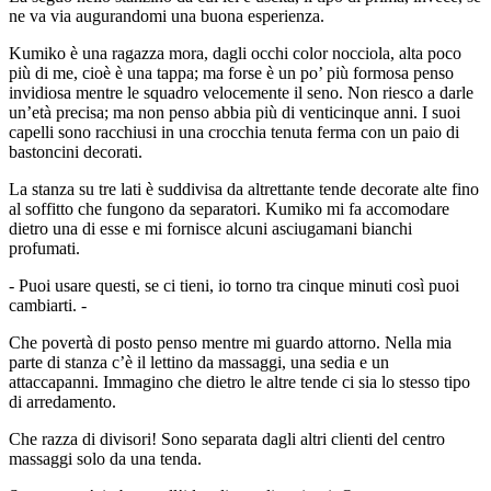
ne va via augurandomi una buona esperienza.
Kumiko è una ragazza mora, dagli occhi color nocciola, alta poco
più di me, cioè è una tappa; ma forse è un po’ più formosa penso
invidiosa mentre le squadro velocemente il seno. Non riesco a darle
un’età precisa; ma non penso abbia più di venticinque anni. I suoi
capelli sono racchiusi in una crocchia tenuta ferma con un paio di
bastoncini decorati.
La stanza su tre lati è suddivisa da altrettante tende decorate alte fino
al soffitto che fungono da separatori. Kumiko mi fa accomodare
dietro una di esse e mi fornisce alcuni asciugamani bianchi
profumati.
- Puoi usare questi, se ci tieni, io torno tra cinque minuti così puoi
cambiarti. -
Che povertà di posto penso mentre mi guardo attorno. Nella mia
parte di stanza c’è il lettino da massaggi, una sedia e un
attaccapanni. Immagino che dietro le altre tende ci sia lo stesso tipo
di arredamento.
Che razza di divisori! Sono separata dagli altri clienti del centro
massaggi solo da una tenda.