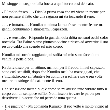
Mi sfugge un sospiro dalla bocca a qual tocco così delicato.
- E’ molto fresco… - Dico la prima cosa che mi viene in mente per
non pensare al fatto che una ragazza mi sta toccando il seno.
- … e fruttato… - Kumiko continua la mia frase, mentre le sue mani
gentili continuano a stimolarmi i capezzoli.
- … e sensuale. - Rispondo io guardandola dritta nei suoi occhi color
nocciola. Tra l’altro siamo piuttosto vicine e riesco ad avvertire il suo
respiro caldo che scende sul mio corpo.
Kumiko mi sorride raggiante poi soffia sul mio seno facendomi
venire la pelle d’oca.
Rabbrividisco per un attimo; ma non per il freddo. I miei capezzoli
sono così sensibili, dopo che Kumiko me li ha massaggiati, che
s’inturgidiscono all’istante e lei continua a soffiare più e più volte
mentre mi stringe delicatamente il seno.
Che sensazione incredibile; è come se mi avesse fatto vibrare tutto il
corpo con un semplice soffio. Non riesco a trovare le parole per
descrivere il piacere che mi pervade tutta quanta.
- Ti è piaciuto? - Mi domanda Kumiko. Il suo volto è molto vicino al