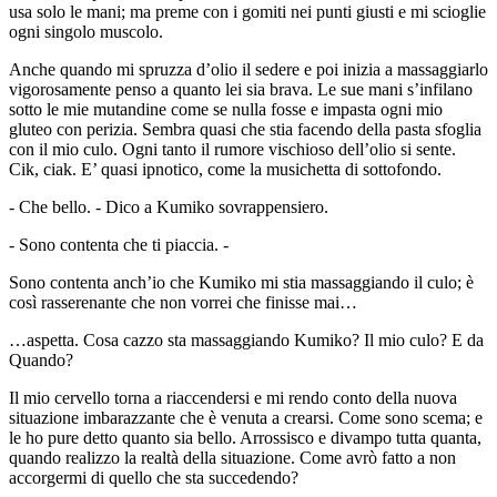
usa solo le mani; ma preme con i gomiti nei punti giusti e mi scioglie
ogni singolo muscolo.
Anche quando mi spruzza d’olio il sedere e poi inizia a massaggiarlo
vigorosamente penso a quanto lei sia brava. Le sue mani s’infilano
sotto le mie mutandine come se nulla fosse e impasta ogni mio
gluteo con perizia. Sembra quasi che stia facendo della pasta sfoglia
con il mio culo. Ogni tanto il rumore vischioso dell’olio si sente.
Cik, ciak. E’ quasi ipnotico, come la musichetta di sottofondo.
- Che bello. - Dico a Kumiko sovrappensiero.
- Sono contenta che ti piaccia. -
Sono contenta anch’io che Kumiko mi stia massaggiando il culo; è
così rasserenante che non vorrei che finisse mai…
…aspetta. Cosa cazzo sta massaggiando Kumiko? Il mio culo? E da
Quando?
Il mio cervello torna a riaccendersi e mi rendo conto della nuova
situazione imbarazzante che è venuta a crearsi. Come sono scema; e
le ho pure detto quanto sia bello. Arrossisco e divampo tutta quanta,
quando realizzo la realtà della situazione. Come avrò fatto a non
accorgermi di quello che sta succedendo?