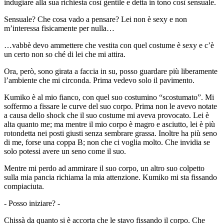
indugiare alla sua richiesta così gentile e detta in tono così sensuale.
Sensuale? Che cosa vado a pensare? Lei non è sexy e non
m’interessa fisicamente per nulla…
…vabbè devo ammettere che vestita con quel costume è sexy e c’è
un certo non so ché di lei che mi attira.
Ora, però, sono girata a faccia in su, posso guardare più liberamente
l’ambiente che mi circonda. Prima vedevo solo il pavimento.
Kumiko è al mio fianco, con quel suo costumino “scostumato”. Mi
soffermo a fissare le curve del suo corpo. Prima non le avevo notate
a causa dello shock che il suo costume mi aveva provocato. Lei è
alta quanto me; ma mentre il mio corpo è magro e asciutto, lei è più
rotondetta nei posti giusti senza sembrare grassa. Inoltre ha più seno
di me, forse una coppa B; non che ci voglia molto. Che invidia se
solo potessi avere un seno come il suo.
Mentre mi perdo ad ammirare il suo corpo, un altro suo colpetto
sulla mia pancia richiama la mia attenzione. Kumiko mi sta fissando
compiaciuta.
- Posso iniziare? -
Chissà da quanto si è accorta che le stavo fissando il corpo. Che