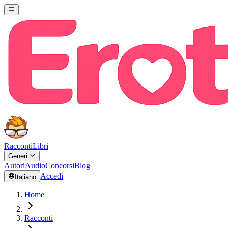
Racconti
Libri
Generi
Autori
Audio
Concorsi
Blog
Accedi
Italiano
Home
Racconti