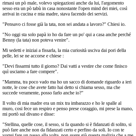
rimasi un pò male, volevo spiegazioni anche da lui, l'argomento
sesso era un pò tabù in casa nonostante l'open mind dei miei, così
arrivai in cucina e mia madre, stava facendo dei servizi.
"Pensavo ci fosse già la tata, non sei andata a lavoro?" Chiesi io.
"No oggi sta solo papà io ho da fare un po' qui a casa anche perché
Benny (la tata) non poteva venire".
Mi sedetti e iniziai a fissarla, la mia curiosità usciva dai pori della
pelle, lei se ne accorse e chiese :
"Devi fissarmi tutto il giorno? Dai vatti a vestire che come finisco
quì usciamo a fare compere".
"Mamma, tra poco vado ma ho un sacco di domande riguardo a ieri
notte, le cose che avete fatto hai detto si chiama sesso, ma che
succede veramente, posso farlo anche io?"
Il volto di mia madre era un mix tra imbarazzo e ho le spalle al
muro, cosi fece un respiro e penso prese coraggio, mi prese la mano,
mi portò sul divano e disse:
"Stellina, quelle cose, il sesso, si fa quando si è fidanzati di solito, si
può fare anche non da fidanzati certo e perfino da soli. Io con te
vorrei fare un passo alla volta, non avere già questa malizia che a me