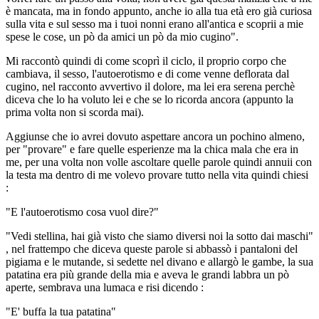
è mancata, ma in fondo appunto, anche io alla tua età ero già curiosa
sulla vita e sul sesso ma i tuoi nonni erano all'antica e scoprii a mie
spese le cose, un pò da amici un pò da mio cugino".
Mi raccontò quindi di come scoprì il ciclo, il proprio corpo che
cambiava, il sesso, l'autoerotismo e di come venne deflorata dal
cugino, nel racconto avvertivo il dolore, ma lei era serena perchè
diceva che lo ha voluto lei e che se lo ricorda ancora (appunto la
prima volta non si scorda mai).
Aggiunse che io avrei dovuto aspettare ancora un pochino almeno,
per "provare" e fare quelle esperienze ma la chica mala che era in
me, per una volta non volle ascoltare quelle parole quindi annuii con
la testa ma dentro di me volevo provare tutto nella vita quindi chiesi
:
"E l'autoerotismo cosa vuol dire?"
"Vedi stellina, hai già visto che siamo diversi noi la sotto dai maschi"
, nel frattempo che diceva queste parole si abbassò i pantaloni del
pigiama e le mutande, si sedette nel divano e allargò le gambe, la sua
patatina era più grande della mia e aveva le grandi labbra un pò
aperte, sembrava una lumaca e risi dicendo :
"E' buffa la tua patatina"