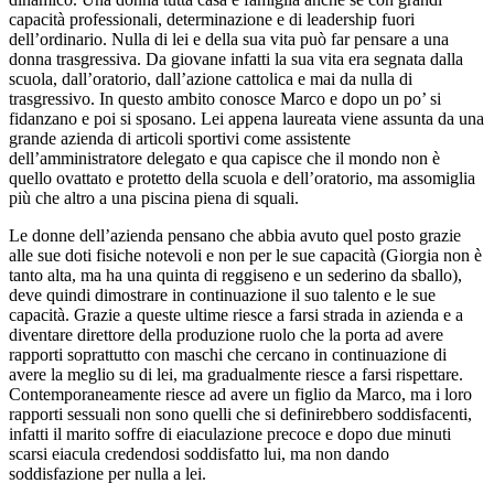
capacità professionali, determinazione e di leadership fuori
dell’ordinario. Nulla di lei e della sua vita può far pensare a una
donna trasgressiva. Da giovane infatti la sua vita era segnata dalla
scuola, dall’oratorio, dall’azione cattolica e mai da nulla di
trasgressivo. In questo ambito conosce Marco e dopo un po’ si
fidanzano e poi si sposano. Lei appena laureata viene assunta da una
grande azienda di articoli sportivi come assistente
dell’amministratore delegato e qua capisce che il mondo non è
quello ovattato e protetto della scuola e dell’oratorio, ma assomiglia
più che altro a una piscina piena di squali.
Le donne dell’azienda pensano che abbia avuto quel posto grazie
alle sue doti fisiche notevoli e non per le sue capacità (Giorgia non è
tanto alta, ma ha una quinta di reggiseno e un sederino da sballo),
deve quindi dimostrare in continuazione il suo talento e le sue
capacità. Grazie a queste ultime riesce a farsi strada in azienda e a
diventare direttore della produzione ruolo che la porta ad avere
rapporti soprattutto con maschi che cercano in continuazione di
avere la meglio su di lei, ma gradualmente riesce a farsi rispettare.
Contemporaneamente riesce ad avere un figlio da Marco, ma i loro
rapporti sessuali non sono quelli che si definirebbero soddisfacenti,
infatti il marito soffre di eiaculazione precoce e dopo due minuti
scarsi eiacula credendosi soddisfatto lui, ma non dando
soddisfazione per nulla a lei.