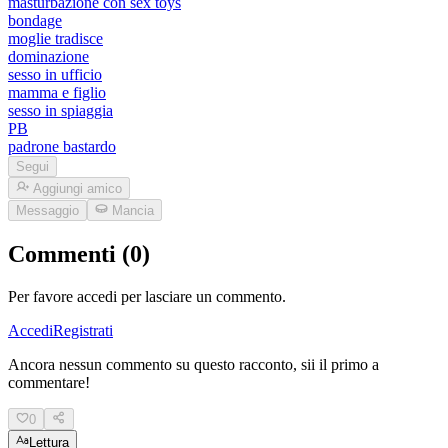
masturbazione con sex toys
bondage
moglie tradisce
dominazione
sesso in ufficio
mamma e figlio
sesso in spiaggia
PB
padrone bastardo
Segui
Aggiungi amico
Messaggio
Mancia
Commenti (0)
Per favore accedi per lasciare un commento.
Accedi
Registrati
Ancora nessun commento su questo racconto, sii il primo a
commentare!
0
Lettura