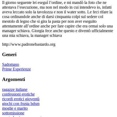
Il giorno seguente lei eseguì l’ordine, e mi mandò la foto che ne
attestava l’esecuzione, ma non nel modo in cui intendevo io, infatti
aveva leccato solo la tavolozza e non il water sotto. Le feci rifare la
cosa ordinandole anche di darsi cinquanta colpi sul sedere col
mestolo di legno che si gira la pasta per non aver eseguito
attentamente all’ordine anche per fare capire che era ormai solo una
manager schiava. Giorgia fece anche questo e diventò ufficialmente
una mia schiava, la manager schiava
http://www.padronebastardo.org
Generi
Sadomaso
Prime Esperienze
Argomenti
ragazze italiane
confessioni erotiche
ricordi erotici gioventù
giochi con frusta bdsm
moglie e marito
sottomissione