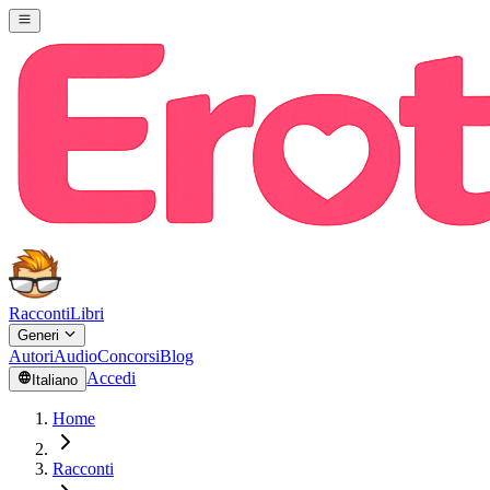
Racconti
Libri
Generi
Autori
Audio
Concorsi
Blog
Accedi
Italiano
Home
Racconti