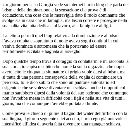
Un giorno per caso Giorgia vede su internet il mio blog che parla del
bdsm e della dominazione e la sensazione che prova è di
eccitazione, una cosa che la meraviglia dato il ruolo dominante che
svolge sia in casa che in famiglia, ma lascia correre e prosegue nella
sua solita vita tutta dedicata al lavoro, alla famiglia e ai figli.
La lettura però di quel blog relativo alla dominazione e al bdsm
l’aveva colpita e soprattutto di notte aveva sogni continui in cui
veniva dominata e sottomessa che la portavano ad essere
terribilmente eccitata e bagnata al risveglio.
Dopo qualche tempo trova il coraggio di contattarmi e mi racconta la
sua storia, io capisco subito che non è la solita ragazzina che dopo
avere letto le cinquanta sfumature di grigio vuole darsi al bdsm, ma
si tratta di una persona consapevole della voglia di cominciare un
percorso. Io le dico subito che sono un padrone autoritario ed
esigente e che se volesse diventare una schiava anche i rapporti col
marito sarebbero dipesi dalla volontà del suo padrone che comunque
non l’avrebbe messa in difficoltà con i figli e nella sua vita di tutti i
giorni, ma che comunque l’avrebbe portata al limite.
Come prova le chiedo di pulire il bagno del water dell’ufficio con la
sua lingua, il giorno seguente e lei accettò, il mio ego già notevole si
intensificò all’idea di averla fatta diventare una manager schiava.