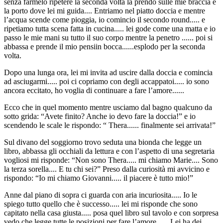
senza farmelo ripetere la seconda volta la prendo sulle mie braccia e
la porto dove lei mi guida.... Entriamo nel piatto doccia e mentre
l’acqua scende come pioggia, io comincio il secondo round..... e
ripetiamo tutta scena fatta in cucina..... lei gode come una matta e io
passo le mie mani su tutto il suo corpo mentre la penetro ...... poi si
abbassa e prende il mio pensiin bocca......esplodo per la seconda
volta.
Dopo una lunga ora, lei mi invita ad uscire dalla doccia e comincia
ad asciugarmi..... poi ci copriamo con degli accappatoi..... io sono
ancora eccitato, ho voglia di continuare a fare l’amore......
Ecco che in quel momento mentre usciamo dal bagno qualcuno da
sotto grida: “Avete finito? Anche io devo fare la doccia!” e io
scendendo le scale le rispondo: “ Thera...... finalmente sei arrivata!”
Sul divano del soggiorno trovo seduta una bionda che legge un
libro, abbassa gli occhiali da lettura e con l’aspetto di una segretaria
vogliosi mi risponde: “Non sono Thera..... mi chiamo Marie.... Sono
la terza sorella.... E tu chi sei?” Preso dalla curiosità mi avvicino e
rispondo: “Io mi chiamo Giovanni..... il piacere è tutto mio!”
Anne dal piano di sopra ci guarda con aria incuriosita..... Io le
spiego tutto quello che è successo..... lei mi risponde che sono
capitato nella casa giusta..... posa quel libro sul tavolo e con sorpresa
vedo che legge tutte le posizioni per fare l’amore...... Lei ha dei