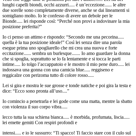
lunghi capelli biondi, occhi azzurri..... è un’eccezione...... le altre
due sorelle sono completamente diverse, anche se dai lineamenti si
somigliano molto. Io le confesso di avere un debole per le
Bionde..... lei risponde così: “Perché non provi a indovinare la mia
posizione preferita?”
Io ci penso un attimo e rispondo: “Secondo me una pecorina.....
quella è la tua posizione ideale!” Così lei senza dire una parola
esegue prima uno spogliarello che mi crea una nuova e forte
eccitazione...... sembra un burlesque....... Io amo guardare la donna
che si spoglia, soprattutto se lo fa lentamente e si tocca le parti
intime..... Io tolgo l’accappatoio e le mostro il mio pene duro..... lei
indossava una gonna con una camicia blue..... reggiseno e
reggicalze con perizoma tutto di colore rosso.....
Lei si gira e mostra le sue grosse e tonde natiche e poi gira la testa e
dice: “Ecco sono pronta all’uso....”
Io comincio a penetrarla e lei gode come una matta, mentre la sbatto
con violenza il suo corpo vibra.....
lecco tutta la sua schiena bianca..... è morbida, profumata, liscia.....
lei emette gemiti Con respiri profondi e
intensi..... e io le sussurro: “Ti spacco! Ti faccio stare con il culo sul