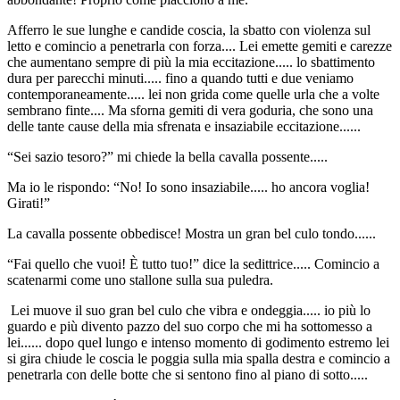
Afferro le sue lunghe e candide coscia, la sbatto con violenza sul
letto e comincio a penetrarla con forza.... Lei emette gemiti e carezze
che aumentano sempre di più la mia eccitazione..... lo sbattimento
dura per parecchi minuti..... fino a quando tutti e due veniamo
contemporaneamente..... lei non grida come quelle urla che a volte
sembrano finte.... Ma sforna gemiti di vera goduria, che sono una
delle tante cause della mia sfrenata e insaziabile eccitazione......
“Sei sazio tesoro?” mi chiede la bella cavalla possente.....
Ma io le rispondo: “No! Io sono insaziabile..... ho ancora voglia!
Girati!”
La cavalla possente obbedisce! Mostra un gran bel culo tondo......
“Fai quello che vuoi! È tutto tuo!” dice la sedittrice..... Comincio a
scatenarmi come uno stallone sulla sua puledra.
Lei muove il suo gran bel culo che vibra e ondeggia..... io più lo
guardo e più divento pazzo del suo corpo che mi ha sottomesso a
lei...... dopo quel lungo e intenso momento di godimento estremo lei
si gira chiude le coscia le poggia sulla mia spalla destra e comincio a
penetrarla con delle botte che si sentono fino al piano di sotto.....