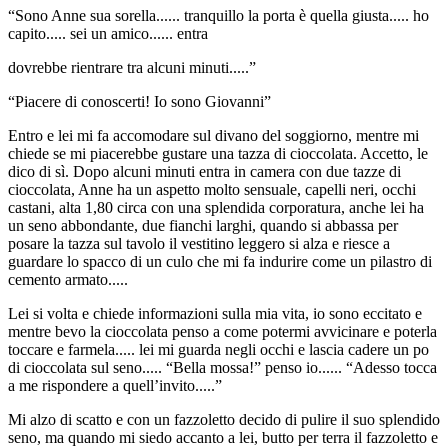
“Sono Anne sua sorella...... tranquillo la porta è quella giusta..... ho
capito..... sei un amico...... entra
dovrebbe rientrare tra alcuni minuti.....”
“Piacere di conoscerti! Io sono Giovanni”
Entro e lei mi fa accomodare sul divano del soggiorno, mentre mi
chiede se mi piacerebbe gustare una tazza di cioccolata. Accetto, le
dico di sì. Dopo alcuni minuti entra in camera con due tazze di
cioccolata, Anne ha un aspetto molto sensuale, capelli neri, occhi
castani, alta 1,80 circa con una splendida corporatura, anche lei ha
un seno abbondante, due fianchi larghi, quando si abbassa per
posare la tazza sul tavolo il vestitino leggero si alza e riesce a
guardare lo spacco di un culo che mi fa indurire come un pilastro di
cemento armato.....
Lei si volta e chiede informazioni sulla mia vita, io sono eccitato e
mentre bevo la cioccolata penso a come potermi avvicinare e poterla
toccare e farmela..... lei mi guarda negli occhi e lascia cadere un po
di cioccolata sul seno..... “Bella mossa!” penso io...... “Adesso tocca
a me rispondere a quell’invito.....”
Mi alzo di scatto e con un fazzoletto decido di pulire il suo splendido
seno, ma quando mi siedo accanto a lei, butto per terra il fazzoletto e