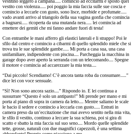
vestitino leggero a campana..... comincio ad eccitarmi e sposto quel
vestito con violenza..... poi poggio la mia faccia sulle sue coscia e
comincio a leccarle con gusto, sono lisce, morbide e profumate.....
vado avanti arrivo al triangolo della sua vagina gonfia che comincia
a bagnarsi..... ricoperta da una mutanda nera..... lei comincia ad
emettere dei gemiti che mi fanno andare fuori di testa!
Con entrambe le mani afferro gli elastici laterali e li strappo! Poi le
sfilo dal centro e comincio a cibarmi di quello splendido miele che si
trova tra le sue splendide gambe..... Mi porta a casa sua, una casa
unifamiliare, indipendente con piscina.... Parcheggia la macchina in
garage dopo aver aperto la serranda con un telecomando.... Spegne
il motore e comincia ad accarezzare la mia testa....
“Dai piccolo! Scendiamo! C’è ancora tanta roba da consumare.....”
dice lei con voce sensuale.
“Sì! Non sono ancora sazio....” Rispondo io. E lei continua a
sussurrare “Questo è solo un antipasto!” Mi prende per mano e mi
porta al piano di sopra in camera da letto.... Mentre saliamo le scale
le bacio il sedere e comincio a leccarla con gusto..... Entrati in
camera preso da un’eccitazione che mai avevo sentito nella mia vita,
le sfilo il vestito, continuo a leccare la sua schiena, poi si gira di
scatto e sbatto la mia faccia sul suo seno.... Mordo quelle splendide
tette, grosse, naturali con due magnifici capezzoli, è una settima
abbondante! Proprio come piacciono a me.