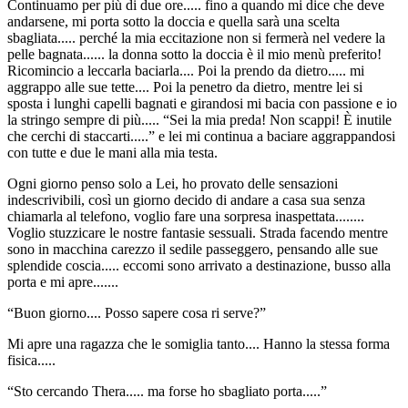
Continuamo per più di due ore..... fino a quando mi dice che deve
andarsene, mi porta sotto la doccia e quella sarà una scelta
sbagliata..... perché la mia eccitazione non si fermerà nel vedere la
pelle bagnata...... la donna sotto la doccia è il mio menù preferito!
Ricomincio a leccarla baciarla.... Poi la prendo da dietro..... mi
aggrappo alle sue tette.... Poi la penetro da dietro, mentre lei si
sposta i lunghi capelli bagnati e girandosi mi bacia con passione e io
la stringo sempre di più..... “Sei la mia preda! Non scappi! È inutile
che cerchi di staccarti.....” e lei mi continua a baciare aggrappandosi
con tutte e due le mani alla mia testa.
Ogni giorno penso solo a Lei, ho provato delle sensazioni
indescrivibili, così un giorno decido di andare a casa sua senza
chiamarla al telefono, voglio fare una sorpresa inaspettata........
Voglio stuzzicare le nostre fantasie sessuali. Strada facendo mentre
sono in macchina carezzo il sedile passeggero, pensando alle sue
splendide coscia..... eccomi sono arrivato a destinazione, busso alla
porta e mi apre.......
“Buon giorno.... Posso sapere cosa ri serve?”
Mi apre una ragazza che le somiglia tanto.... Hanno la stessa forma
fisica.....
“Sto cercando Thera..... ma forse ho sbagliato porta.....”