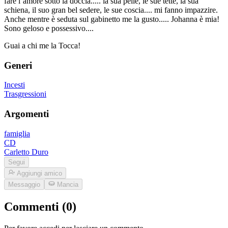
fare l’amore sotto la doccia..... la sua pelle, le sue tette, la sua
schiena, il suo gran bel sedere, le sue coscia.... mi fanno impazzire.
Anche mentre è seduta sul gabinetto me la gusto..... Johanna è mia!
Sono geloso e possessivo....
Guai a chi me la Tocca!
Generi
Incesti
Trasgressioni
Argomenti
famiglia
CD
Carletto Duro
Segui
Aggiungi amico
Messaggio
Mancia
Commenti (0)