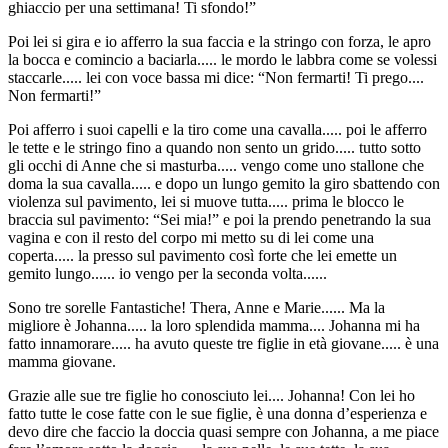
ghiaccio per una settimana! Ti sfondo!”
Poi lei si gira e io afferro la sua faccia e la stringo con forza, le apro
la bocca e comincio a baciarla..... le mordo le labbra come se volessi
staccarle..... lei con voce bassa mi dice: “Non fermarti! Ti prego....
Non fermarti!”
Poi afferro i suoi capelli e la tiro come una cavalla..... poi le afferro
le tette e le stringo fino a quando non sento un grido..... tutto sotto
gli occhi di Anne che si masturba..... vengo come uno stallone che
doma la sua cavalla..... e dopo un lungo gemito la giro sbattendo con
violenza sul pavimento, lei si muove tutta..... prima le blocco le
braccia sul pavimento: “Sei mia!” e poi la prendo penetrando la sua
vagina e con il resto del corpo mi metto su di lei come una
coperta..... la presso sul pavimento così forte che lei emette un
gemito lungo...... io vengo per la seconda volta......
Sono tre sorelle Fantastiche! Thera, Anne e Marie...... Ma la
migliore è Johanna..... la loro splendida mamma.... Johanna mi ha
fatto innamorare..... ha avuto queste tre figlie in età giovane..... è una
mamma giovane.
Grazie alle sue tre figlie ho conosciuto lei.... Johanna! Con lei ho
fatto tutte le cose fatte con le sue figlie, è una donna d’esperienza e
devo dire che faccio la doccia quasi sempre con Johanna, a me piace