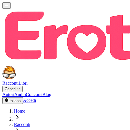
Racconti
Libri
Generi
Autori
Audio
Concorsi
Blog
Accedi
Italiano
Home
Racconti