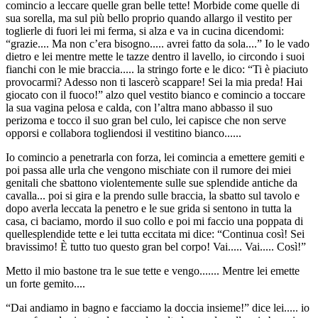
comincio a leccare quelle gran belle tette! Morbide come quelle di
sua sorella, ma sul più bello proprio quando allargo il vestito per
toglierle di fuori lei mi ferma, si alza e va in cucina dicendomi:
“grazie.... Ma non c’era bisogno..... avrei fatto da sola....” Io le vado
dietro e lei mentre mette le tazze dentro il lavello, io circondo i suoi
fianchi con le mie braccia..... la stringo forte e le dico: “Ti è piaciuto
provocarmi? Adesso non ti lascerò scappare! Sei la mia preda! Hai
giocato con il fuoco!” alzo quel vestito bianco e comincio a toccare
la sua vagina pelosa e calda, con l’altra mano abbasso il suo
perizoma e tocco il suo gran bel culo, lei capisce che non serve
opporsi e collabora togliendosi il vestitino bianco......
Io comincio a penetrarla con forza, lei comincia a emettere gemiti e
poi passa alle urla che vengono mischiate con il rumore dei miei
genitali che sbattono violentemente sulle sue splendide antiche da
cavalla... poi si gira e la prendo sulle braccia, la sbatto sul tavolo e
dopo averla leccata la penetro e le sue grida si sentono in tutta la
casa, ci baciamo, mordo il suo collo e poi mi faccio una poppata di
quellesplendide tette e lei tutta eccitata mi dice: “Continua così! Sei
bravissimo! È tutto tuo questo gran bel corpo! Vai..... Vai..... Così!”
Metto il mio bastone tra le sue tette e vengo....... Mentre lei emette
un forte gemito....
“Dai andiamo in bagno e facciamo la doccia insieme!” dice lei..... io