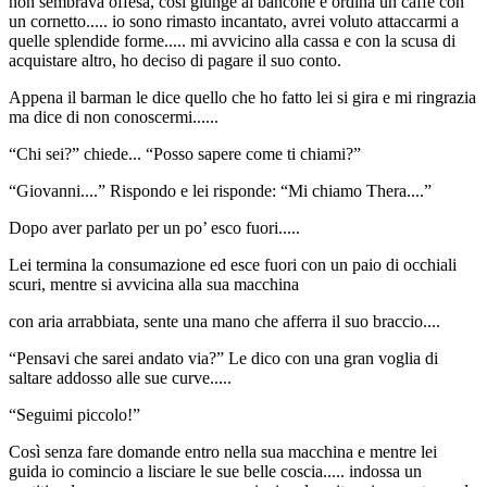
non sembrava offesa, così giunge al bancone e ordina un caffè con
un cornetto..... io sono rimasto incantato, avrei voluto attaccarmi a
quelle splendide forme..... mi avvicino alla cassa e con la scusa di
acquistare altro, ho deciso di pagare il suo conto.
Appena il barman le dice quello che ho fatto lei si gira e mi ringrazia
ma dice di non conoscermi......
“Chi sei?” chiede... “Posso sapere come ti chiami?”
“Giovanni....” Rispondo e lei risponde: “Mi chiamo Thera....”
Dopo aver parlato per un po’ esco fuori.....
Lei termina la consumazione ed esce fuori con un paio di occhiali
scuri, mentre si avvicina alla sua macchina
con aria arrabbiata, sente una mano che afferra il suo braccio....
“Pensavi che sarei andato via?” Le dico con una gran voglia di
saltare addosso alle sue curve.....
“Seguimi piccolo!”
Così senza fare domande entro nella sua macchina e mentre lei
guida io comincio a lisciare le sue belle coscia..... indossa un