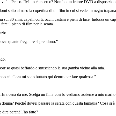
cava” – Penso. “Ma io che cerco? Non ho un lettore DVD a disposizione
omi sotto al naso la copertina di un film in cui si vede un negro trapan
ui 30 anni, capelli corti, occhi castani e pieni di luce. Indossa un cappo
fare il pieno di film per la serata.
nzio.
apesse quante fregature si prendono.”
ndo.
sorriso quasi beffardo e strusciando la sua gamba vicino alla mia.
 ed allora mi sono buttato qui dentro per fare qualcosa.”
.
arla a cena da me. Scelga un film, così lo vediamo assieme a mio marito
a donna? Perché dovrei passare la serata con questa famiglia? Cosa si è
 dire perché l’ho fatto?