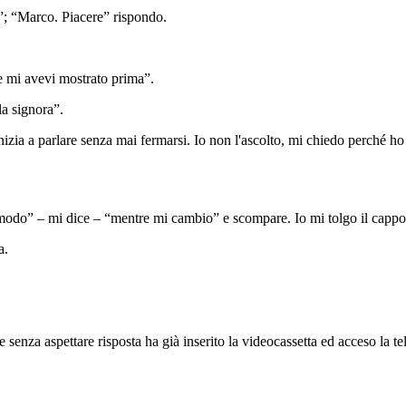
e”; “Marco. Piacere” rispondo.
e mi avevi mostrato prima”.
 la signora”.
nizia a parlare senza mai fermarsi. Io non l'ascolto, mi chiedo perché h
modo” – mi dice – “mentre mi cambio” e scompare. Io mi tolgo il cappot
ca.
e senza aspettare risposta ha già inserito la videocassetta ed acceso la 