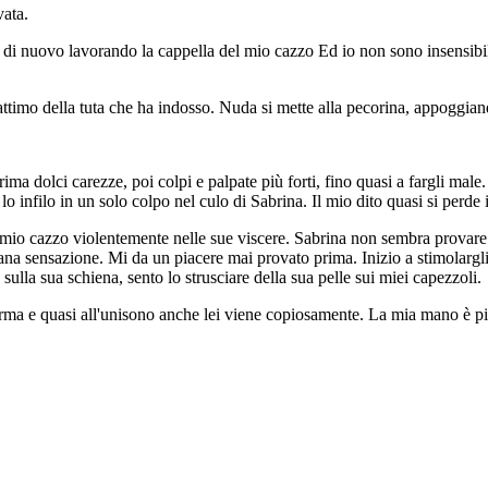
vata.
 di nuovo lavorando la cappella del mio cazzo Ed io non sono insensibile
ttimo della tuta che ha indosso. Nuda si mette alla pecorina, appoggiand
rima dolci carezze, poi colpi e palpate più forti, fino quasi a fargli male.
e lo infilo in un solo colpo nel culo di Sabrina. Il mio dito quasi si perd
 mio cazzo violentemente nelle sue viscere. Sabrina non sembra provare
trana sensazione. Mi da un piacere mai provato prima. Inizio a stimolargl
ulla sua schiena, sento lo strusciare della sua pelle sui miei capezzoli.
erma e quasi all'unisono anche lei viene copiosamente. La mia mano è pi