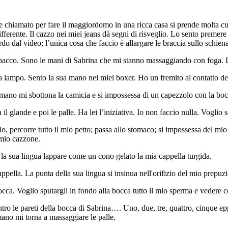
 chiamato per fare il maggiordomo in una ricca casa si prende molta cura
ferente. Il cazzo nei miei jeans dà segni di risveglio. Lo sento premere
rdo dal video; l’unica cosa che faccio è allargare le braccia sullo schi
acco. Sono le mani di Sabrina che mi stanno massaggiando con foga. L
 la lampo. Sento la sua mano nei miei boxer. Ho un fremito al contatto de
a mano mi sbottona la camicia e si impossessa di un capezzolo con la bo
l glande e poi le palle. Ha lei l’iniziativa. Io non faccio nulla. Voglio
, percorre tutto il mio petto; passa allo stomaco; si impossessa del mi
l mio cazzone.
 la sua lingua lappare come un cono gelato la mia cappella turgida.
pella. La punta della sua lingua si insinua nell'orifizio del mio prepuzi
occa. Voglio sputargli in fondo alla bocca tutto il mio sperma e vedere 
contro le pareti della bocca di Sabrina…. Uno, due, tre, quattro, cinque 
 mano mi torna a massaggiare le palle.