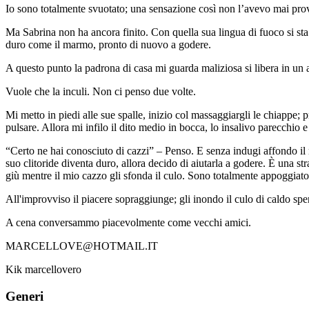
Io sono totalmente svuotato; una sensazione così non l’avevo mai pro
Ma Sabrina non ha ancora finito. Con quella sua lingua di fuoco si sta
duro come il marmo, pronto di nuovo a godere.
A questo punto la padrona di casa mi guarda maliziosa si libera in un a
Vuole che la inculi. Non ci penso due volte.
Mi metto in piedi alle sue spalle, inizio col massaggiargli le chiappe; p
pulsare. Allora mi infilo il dito medio in bocca, lo insalivo parecchio 
“Certo ne hai conosciuto di cazzi” – Penso. E senza indugi affondo il
suo clitoride diventa duro, allora decido di aiutarla a godere. È una s
giù mentre il mio cazzo gli sfonda il culo. Sono totalmente appoggiato s
All'improvviso il piacere sopraggiunge; gli inondo il culo di caldo sp
A cena conversammo piacevolmente come vecchi amici.
MARCELLOVE@HOTMAIL.IT
Kik marcellovero
Generi