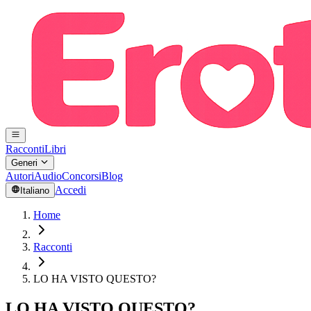
Racconti
Libri
Generi
Autori
Audio
Concorsi
Blog
Accedi
Italiano
Home
Racconti
LO HA VISTO QUESTO?
LO HA VISTO QUESTO?