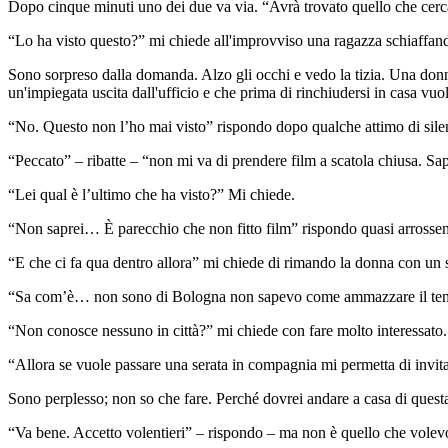
Dopo cinque minuti uno dei due va via. “Avrà trovato quello che cer
“Lo ha visto questo?” mi chiede all'improvviso una ragazza schiaffand
Sono sorpreso dalla domanda. Alzo gli occhi e vedo la tizia. Una donna s
un'impiegata uscita dall'ufficio e che prima di rinchiudersi in casa vuol 
“No. Questo non l’ho mai visto” rispondo dopo qualche attimo di sile
“Peccato” – ribatte – “non mi va di prendere film a scatola chiusa. S
“Lei qual è l’ultimo che ha visto?” Mi chiede.
“Non saprei… È parecchio che non fitto film” rispondo quasi arrosse
“E che ci fa qua dentro allora” mi chiede di rimando la donna con un 
“Sa com’è… non sono di Bologna non sapevo come ammazzare il tempo
“Non conosce nessuno in città?” mi chiede con fare molto interessato
“Allora se vuole passare una serata in compagnia mi permetta di invit
Sono perplesso; non so che fare. Perché dovrei andare a casa di quest
“Va bene. Accetto volentieri” – rispondo – ma non è quello che volevo