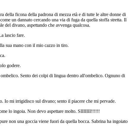
 della ficona della padrona di mezza età e di tutte le altre donne di
 come un dannato cercando una via di fuga da quella stoffa stretta. Il
enale del divano, aspettando che avvenga qualcosa.
a lascio fare.
lla sua mano con il mio cazzo in tiro.
cca.
 solo godere.
o ombelico. Sento dei colpi di lingua dentro all'ombelico. Ognuno di
o. Io mi irrigidisco sul divano; sento il piacere che mi pervade.
come lo ingoia. Non devo aspettare molto. SIIIIIII!!!!!!
eppure non una goccia viene fuori da quella bocca. Sabrina ha ingoiato