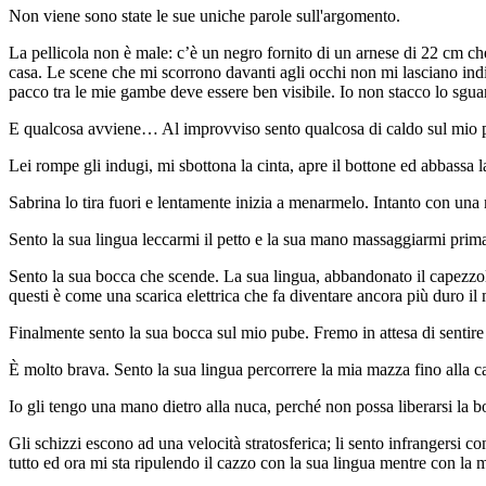
Non viene sono state le sue uniche parole sull'argomento.
La pellicola non è male: c’è un negro fornito di un arnese di 22 cm che
casa. Le scene che mi scorrono davanti agli occhi non mi lasciano indif
pacco tra le mie gambe deve essere ben visibile. Io non stacco lo sgua
E qualcosa avviene… Al improvviso sento qualcosa di caldo sul mio p
Lei rompe gli indugi, mi sbottona la cinta, apre il bottone ed abbassa
Sabrina lo tira fuori e lentamente inizia a menarmelo. Intanto con un
Sento la sua lingua leccarmi il petto e la sua mano massaggiarmi prima i
Sento la sua bocca che scende. La sua lingua, abbandonato il capezzolo
questi è come una scarica elettrica che fa diventare ancora più duro i
Finalmente sento la sua bocca sul mio pube. Fremo in attesa di sentire
È molto brava. Sento la sua lingua percorrere la mia mazza fino alla cap
Io gli tengo una mano dietro alla nuca, perché non possa liberarsi la b
Gli schizzi escono ad una velocità stratosferica; li sento infrangersi 
tutto ed ora mi sta ripulendo il cazzo con la sua lingua mentre con la