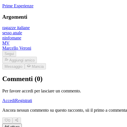
Prime Esperienze
Argomenti
ragazze italiane
sesso anale
ninfomane
MV
Marcello Veroni
Segui
Aggiungi amico
Messaggio
Mancia
Commenti (0)
Per favore accedi per lasciare un commento.
Accedi
Registrati
Ancora nessun commento su questo racconto, sii il primo a commenta
0
Lettura