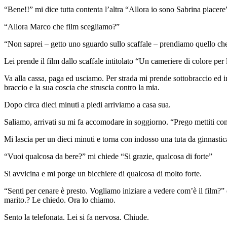
“Bene!!” mi dice tutta contenta l’altra “Allora io sono Sabrina piacer
“Allora Marco che film scegliamo?”
“Non saprei – getto uno sguardo sullo scaffale – prendiamo quello ch
Lei prende il film dallo scaffale intitolato “Un cameriere di colore per
Va alla cassa, paga ed usciamo. Per strada mi prende sottobraccio ed i
braccio e la sua coscia che struscia contro la mia.
Dopo circa dieci minuti a piedi arriviamo a casa sua.
Saliamo, arrivati su mi fa accomodare in soggiorno. “Prego mettiti co
Mi lascia per un dieci minuti e torna con indosso una tuta da ginnasti
“Vuoi qualcosa da bere?” mi chiede “Si grazie, qualcosa di forte”
Si avvicina e mi porge un bicchiere di qualcosa di molto forte.
“Senti per cenare è presto. Vogliamo iniziare a vedere com’è il film?” 
marito.? Le chiedo. Ora lo chiamo.
Sento la telefonata. Lei si fa nervosa. Chiude.